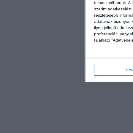
felhasználhatunk. A 
szerint adatkezelést
részletesebb informác
adatainak bizonyos k
ilyen jellegű adatke
preferenciáit, vagy v
található "Adatvéde
TOV