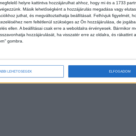
megfelelő helyre kattintva hozzájárulhat ahhoz, hogy mi és a 1733 partne
 végezzünk. Másik lehetőségként a hozzájárulás megadása vagy elutasí
iókhoz juthat, és megváltoztathatja beállításait.
Felhívjuk figyelmét, 
ezeléséhez nem feltétlenül szükséges az Ön hozzájárulása, de jogában 
zelés ellen. A beállításai csak erre a weboldalra érvényesek. Bármikor m
isszavonhatja hozzájárulását, ha visszatér erre az oldalra, és rákattint a
lem" gombra.
ÁBBI LEHETŐSÉGEK
ELFOGADOM