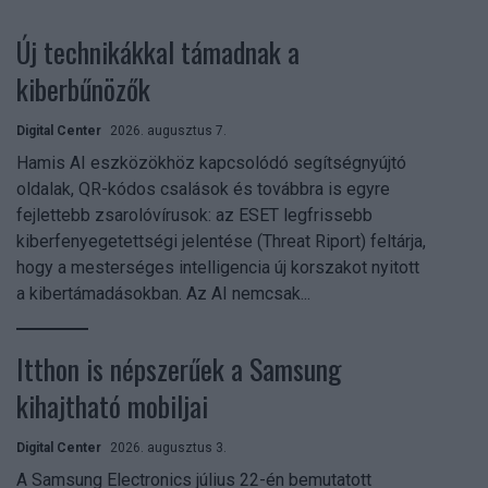
Új technikákkal támadnak a
kiberbűnözők
Digital Center
2026. augusztus 7.
Hamis AI eszközökhöz kapcsolódó segítségnyújtó
oldalak, QR-kódos csalások és továbbra is egyre
fejlettebb zsarolóvírusok: az ESET legfrissebb
kiberfenyegetettségi jelentése (Threat Riport) feltárja,
hogy a mesterséges intelligencia új korszakot nyitott
a kibertámadásokban. Az AI nemcsak...
Itthon is népszerűek a Samsung
kihajtható mobiljai
Digital Center
2026. augusztus 3.
A Samsung Electronics július 22-én bemutatott