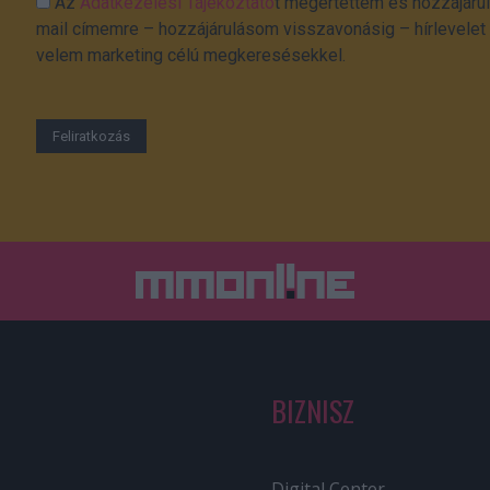
Az
Adatkezelési Tájékoztató
t megértettem és hozzájárul
mail címemre – hozzájárulásom visszavonásig – hírlevelet k
velem marketing célú megkeresésekkel.
BIZNISZ
Digital Center