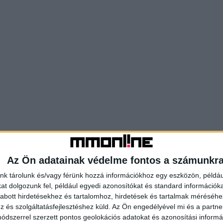
Az Ön adatainak védelme fontos a számunkr
nk tárolunk és/vagy férünk hozzá információkhoz egy eszközön, példáu
t dolgozunk fel, például egyedi azonosítókat és standard információk
abott hirdetésekhez és tartalomhoz, hirdetések és tartalmak méréséhe
és szolgáltatásfejlesztéshez küld.
Az Ön engedélyével mi és a partne
dszerrel szerzett pontos geolokációs adatokat és azonosítási informác