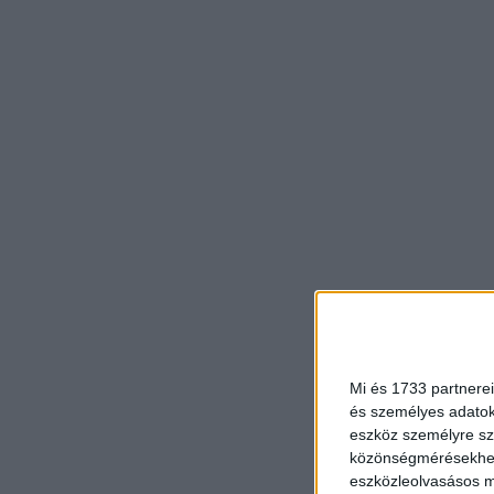
Mi és 1733 partnerei
és személyes adatoka
eszköz személyre sz
közönségmérésekhez 
eszközleolvasásos mó