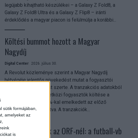
legújabb kihajtható készülékei – a Galaxy Z Fold8, a
Galaxy Z Fold8 Ultra és a Galaxy Z Flip8 – iránti
érdeklődés a magyar piacon is felülmúlja a korábbi...
Költési bummot hozott a Magyar
Nagydíj
Digital Center
2026. július 30.
A Revolut közleménye szerint a Magyar Nagydíj
hétvégéje jelentős növekedést mutat a fogyasztói
aktivitásban Budapest szerte. A tranzakciós adatokból
kiderül, hogy a nemzetközi fogyasztók költése a
a
versenyhétvégén 26%-kal emelkedett az előző
l sütik formájában,
hétvégéhez viszonyítva. A tranzakciók...
at, amelyeket az
z,
Rekordok dőltek az ORF-nél: a futball-vb
reink
iókat is