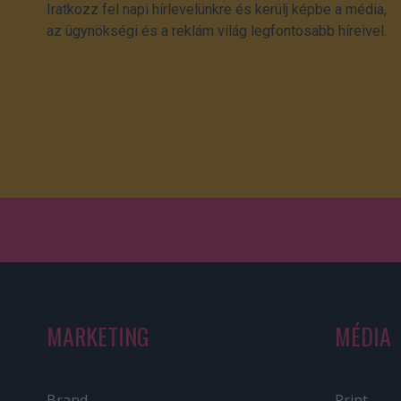
Iratkozz fel napi hírlevelünkre és kerülj képbe a média,
az ügynökségi és a reklám világ legfontosabb híreivel.
MARKETING
MÉDIA
Brand
Print