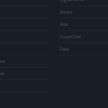
Biznisz
Állás
SzuperZöld
Data
ome
zás