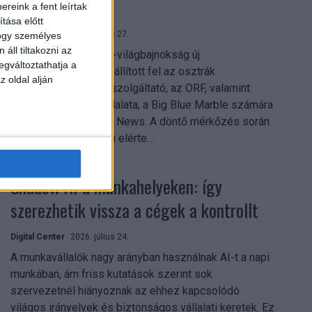
mindent vitt
reink a fent leírtak
tása előtt
Digital Center
2026. július 27.
hogy személyes
áll tiltakozni az
A 2026-os labdarúgó-világbajnokság új
egváltoztathatja a
streamingrekordokat állított fel az osztrák
z oldal alján
közszolgálati műsorszolgáltató, az ORF, valamint
technológiai leányvállalata, a Big Blue Marble számára
– írja a Broadband TV News. A döntő mérkőzés során
az átlagos nézőszám elérte...
Shadow AI a munkahelyeken: így
szerezhetik vissza a cégek a kontrollt
Digital Center
2026. július 24.
A munkavállalók nagy arányban használnak AI-t a napi
munkában, ám friss kutatások szerint sok
szervezetnél hiányoznak az ehhez kapcsolódó
világos irányelvek és biztonságos vállalati keretek. Ez