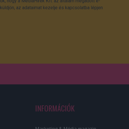
ok, hogy a MédiaHírek Kft. az általam megadott e-
üldjön, az adataimat kezelje és kapcsolatba lépjen
INFORMÁCIÓK
Marketing & Média magazin