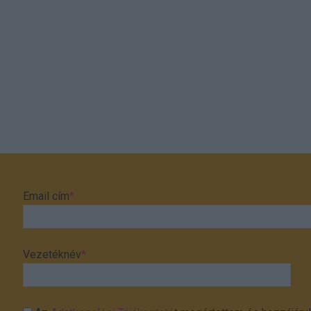
Email cím
*
Vezetéknév
*