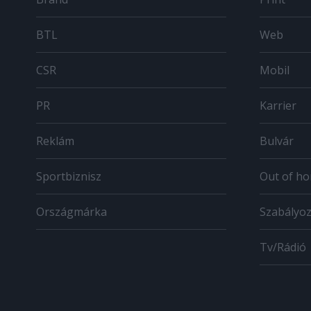
BTL
Web
CSR
Mobil
PR
Karrier
Reklám
Bulvár
Sportbiznisz
Out of h
Országmárka
Szabályo
Tv/Rádió