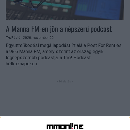
A Manna FM-en jön a népszerű podcast
Tv/Rádió
2020. november 20.
Együttműködési megállapodást írt alá a Post For Rent és
a 98.6 Manna FM, amely szerint az ország egyik
legnépszerűbb podcastja, a Trió! Podcast
hétköznapokon...
- Hirdetés -