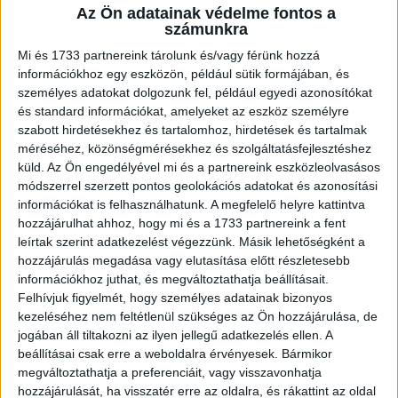
Az Ön adatainak védelme fontos a
A RADIOCAFÉN
számunkra
Mi és 1733 partnereink tárolunk és/vagy férünk hozzá
információkhoz egy eszközön, például sütik formájában, és
személyes adatokat dolgozunk fel, például egyedi azonosítókat
és standard információkat, amelyeket az eszköz személyre
szabott hirdetésekhez és tartalomhoz, hirdetések és tartalmak
méréséhez, közönségmérésekhez és szolgáltatásfejlesztéshez
küld.
Az Ön engedélyével mi és a partnereink eszközleolvasásos
módszerrel szerzett pontos geolokációs adatokat és azonosítási
információkat is felhasználhatunk. A megfelelő helyre kattintva
hozzájárulhat ahhoz, hogy mi és a 1733 partnereink a fent
Korábbi adások
leírtak szerint adatkezelést végezzünk. Másik lehetőségként a
hozzájárulás megadása vagy elutasítása előtt részletesebb
A rovat támogatói:
információkhoz juthat, és megváltoztathatja beállításait.
Felhívjuk figyelmét, hogy személyes adatainak bizonyos
kezeléséhez nem feltétlenül szükséges az Ön hozzájárulása, de
jogában áll tiltakozni az ilyen jellegű adatkezelés ellen. A
beállításai csak erre a weboldalra érvényesek. Bármikor
megváltoztathatja a preferenciáit, vagy visszavonhatja
hozzájárulását, ha visszatér erre az oldalra, és rákattint az oldal