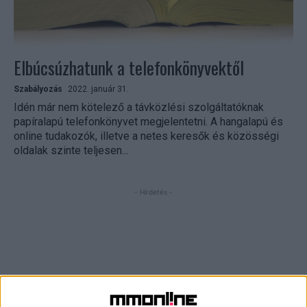
Elbúcsúzhatunk a telefonkönyvektől
Szabályozás
2022. január 31.
Idén már nem kötelező a távközlési szolgáltatóknak
papíralapú telefonkönyvet megjelentetni. A hangalapú és
online tudakozók, illetve a netes keresők és közösségi
oldalak szinte teljesen...
- Hirdetés -