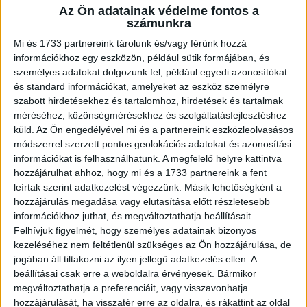
Az Ön adatainak védelme fontos a
A RADIOCAFÉN
számunkra
Mi és 1733 partnereink tárolunk és/vagy férünk hozzá
információkhoz egy eszközön, például sütik formájában, és
személyes adatokat dolgozunk fel, például egyedi azonosítókat
és standard információkat, amelyeket az eszköz személyre
szabott hirdetésekhez és tartalomhoz, hirdetések és tartalmak
méréséhez, közönségmérésekhez és szolgáltatásfejlesztéshez
küld.
Az Ön engedélyével mi és a partnereink eszközleolvasásos
módszerrel szerzett pontos geolokációs adatokat és azonosítási
információkat is felhasználhatunk. A megfelelő helyre kattintva
hozzájárulhat ahhoz, hogy mi és a 1733 partnereink a fent
Korábbi adások
leírtak szerint adatkezelést végezzünk. Másik lehetőségként a
hozzájárulás megadása vagy elutasítása előtt részletesebb
A rovat támogatói:
információkhoz juthat, és megváltoztathatja beállításait.
Felhívjuk figyelmét, hogy személyes adatainak bizonyos
kezeléséhez nem feltétlenül szükséges az Ön hozzájárulása, de
jogában áll tiltakozni az ilyen jellegű adatkezelés ellen. A
beállításai csak erre a weboldalra érvényesek. Bármikor
megváltoztathatja a preferenciáit, vagy visszavonhatja
hozzájárulását, ha visszatér erre az oldalra, és rákattint az oldal