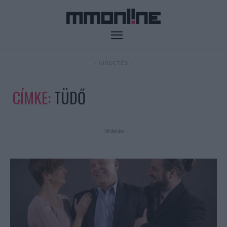
- HIRDETÉS -
CÍMKE:
TÜDŐ
- Hirdetés -