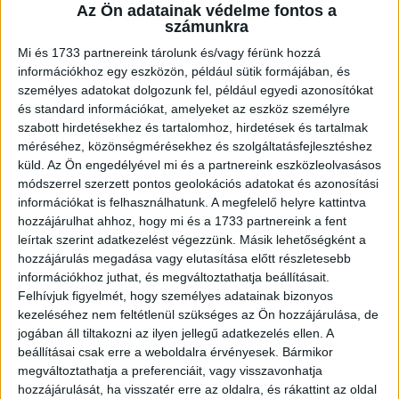
A RADIOCAFÉN
Az Ön adatainak védelme fontos a
számunkra
Mi és 1733 partnereink tárolunk és/vagy férünk hozzá
információkhoz egy eszközön, például sütik formájában, és
személyes adatokat dolgozunk fel, például egyedi azonosítókat
és standard információkat, amelyeket az eszköz személyre
szabott hirdetésekhez és tartalomhoz, hirdetések és tartalmak
méréséhez, közönségmérésekhez és szolgáltatásfejlesztéshez
küld.
Az Ön engedélyével mi és a partnereink eszközleolvasásos
módszerrel szerzett pontos geolokációs adatokat és azonosítási
információkat is felhasználhatunk. A megfelelő helyre kattintva
Korábbi adások
hozzájárulhat ahhoz, hogy mi és a 1733 partnereink a fent
leírtak szerint adatkezelést végezzünk. Másik lehetőségként a
A rovat támogatói:
hozzájárulás megadása vagy elutasítása előtt részletesebb
információkhoz juthat, és megváltoztathatja beállításait.
Felhívjuk figyelmét, hogy személyes adatainak bizonyos
kezeléséhez nem feltétlenül szükséges az Ön hozzájárulása, de
jogában áll tiltakozni az ilyen jellegű adatkezelés ellen. A
beállításai csak erre a weboldalra érvényesek. Bármikor
megváltoztathatja a preferenciáit, vagy visszavonhatja
hozzájárulását, ha visszatér erre az oldalra, és rákattint az oldal