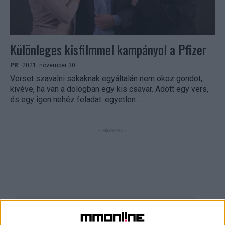
Különleges kisfilmmel kampányol a Pfizer
PR
2021. november 30.
Verset szavalni sokaknak egyáltalán nem okoz gondot,
kivéve, ha van a dologban egy kis csavar. Adott egy vers,
és egy igen nehéz feladat: egyetlen...
- Hirdetés -