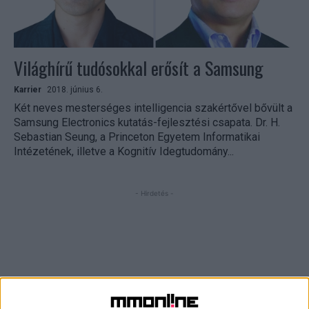
Világhírű tudósokkal erősít a Samsung
Karrier
2018. június 6.
Két neves mesterséges intelligencia szakértővel bővült a
Samsung Electronics kutatás-fejlesztési csapata. Dr. H.
Sebastian Seung, a Princeton Egyetem Informatikai
Intézetének, illetve a Kognitív Idegtudomány...
- Hirdetés -