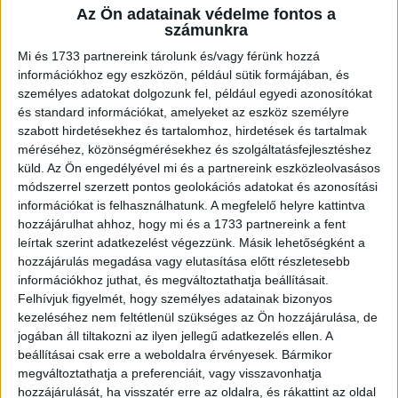
Az Ön adatainak védelme fontos a
A RADIOCAFÉN
számunkra
Mi és 1733 partnereink tárolunk és/vagy férünk hozzá
információkhoz egy eszközön, például sütik formájában, és
személyes adatokat dolgozunk fel, például egyedi azonosítókat
és standard információkat, amelyeket az eszköz személyre
szabott hirdetésekhez és tartalomhoz, hirdetések és tartalmak
méréséhez, közönségmérésekhez és szolgáltatásfejlesztéshez
küld.
Az Ön engedélyével mi és a partnereink eszközleolvasásos
módszerrel szerzett pontos geolokációs adatokat és azonosítási
információkat is felhasználhatunk. A megfelelő helyre kattintva
hozzájárulhat ahhoz, hogy mi és a 1733 partnereink a fent
Korábbi adások
leírtak szerint adatkezelést végezzünk. Másik lehetőségként a
hozzájárulás megadása vagy elutasítása előtt részletesebb
A rovat támogatói:
információkhoz juthat, és megváltoztathatja beállításait.
Felhívjuk figyelmét, hogy személyes adatainak bizonyos
kezeléséhez nem feltétlenül szükséges az Ön hozzájárulása, de
jogában áll tiltakozni az ilyen jellegű adatkezelés ellen. A
beállításai csak erre a weboldalra érvényesek. Bármikor
megváltoztathatja a preferenciáit, vagy visszavonhatja
hozzájárulását, ha visszatér erre az oldalra, és rákattint az oldal