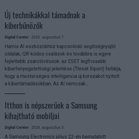
Új technikákkal támadnak a
kiberbűnözők
Digital Center
2026. augusztus 7.
Hamis AI eszközökhöz kapcsolódó segítségnyújtó
oldalak, QR-kódos csalások és továbbra is egyre
fejlettebb zsarolóvírusok: az ESET legfrissebb
kiberfenyegetettségi jelentése (Threat Riport) feltárja,
hogy a mesterséges intelligencia új korszakot nyitott
a kibertámadásokban. Az AI nemcsak...
Itthon is népszerűek a Samsung
kihajtható mobiljai
Digital Center
2026. augusztus 3.
A Samsung Electronics július 22-én bemutatott