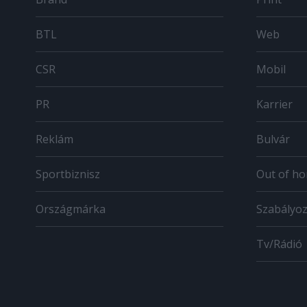
BTL
Web
CSR
Mobil
PR
Karrier
Reklám
Bulvár
Sportbiznisz
Out of h
Országmárka
Szabályo
Tv/Rádió