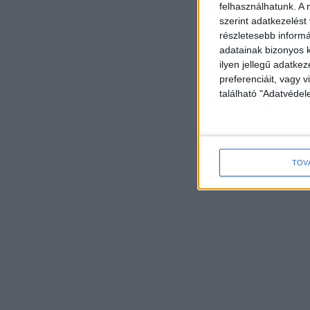
felhasználhatunk. A 
szerint adatkezelést
részletesebb informác
adatainak bizonyos k
ilyen jellegű adatke
preferenciáit, vagy v
található "Adatvéde
TOV