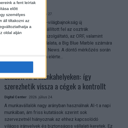
mindent vitt
reink a fent leírtak
tása előtt
Digital Center
2026. július 27.
hogy személyes
áll tiltakozni az
A 2026-os labdarúgó-világbajnokság új
egváltoztathatja a
streamingrekordokat állított fel az osztrák
z oldal alján
közszolgálati műsorszolgáltató, az ORF, valamint
technológiai leányvállalata, a Big Blue Marble számára
– írja a Broadband TV News. A döntő mérkőzés során
az átlagos nézőszám elérte...
Shadow AI a munkahelyeken: így
szerezhetik vissza a cégek a kontrollt
Digital Center
2026. július 24.
A munkavállalók nagy arányban használnak AI-t a napi
munkában, ám friss kutatások szerint sok
szervezetnél hiányoznak az ehhez kapcsolódó
világos irányelvek és biztonságos vállalati keretek. Ez