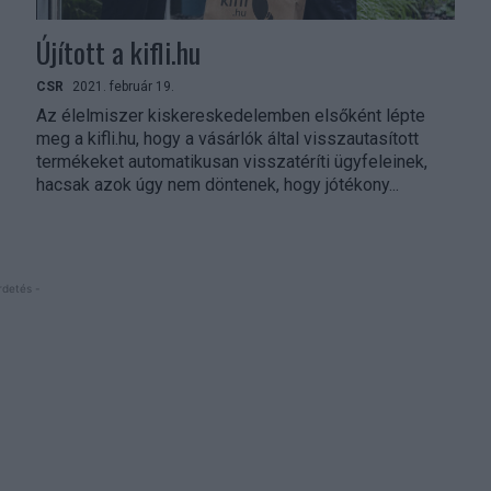
Újított a kifli.hu
CSR
2021. február 19.
Az élelmiszer kiskereskedelemben elsőként lépte
meg a kifli.hu, hogy a vásárlók által visszautasított
termékeket automatikusan visszatéríti ügyfeleinek,
hacsak azok úgy nem döntenek, hogy jótékony...
rdetés -