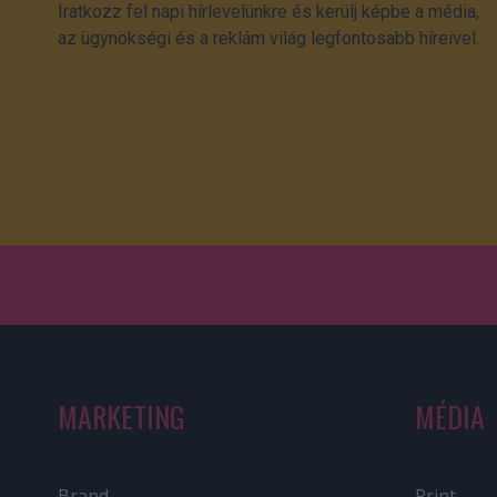
Iratkozz fel napi hírlevelünkre és kerülj képbe a média,
az ügynökségi és a reklám világ legfontosabb híreivel.
MARKETING
MÉDIA
Brand
Print