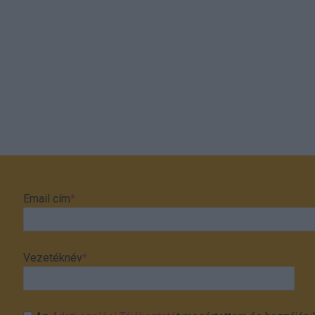
Email cím
*
Vezetéknév
*