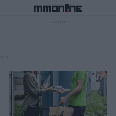
- HIRDETÉS -
rdetés -