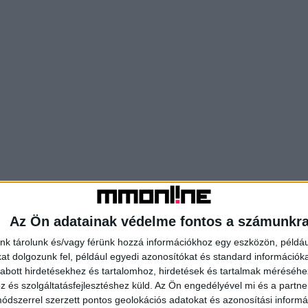
Az Ön adatainak védelme fontos a számunkr
nk tárolunk és/vagy férünk hozzá információkhoz egy eszközön, példáu
t dolgozunk fel, például egyedi azonosítókat és standard információk
abott hirdetésekhez és tartalomhoz, hirdetések és tartalmak méréséhe
és szolgáltatásfejlesztéshez küld.
Az Ön engedélyével mi és a partne
dszerrel szerzett pontos geolokációs adatokat és azonosítási informác