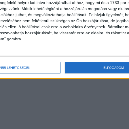
megfelelő helyre kattintva hozzájárulhat ahhoz, hogy mi és a 1733 partne
 végezzünk. Másik lehetőségként a hozzájárulás megadása vagy elutasí
iókhoz juthat, és megváltoztathatja beállításait.
Felhívjuk figyelmét, 
ezeléséhez nem feltétlenül szükséges az Ön hozzájárulása, de jogában 
zelés ellen. A beállításai csak erre a weboldalra érvényesek. Bármikor m
isszavonhatja hozzájárulását, ha visszatér erre az oldalra, és rákattint a
lem" gombra.
ÁBBI LEHETŐSÉGEK
ELFOGADOM