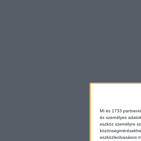
Mi és 1733 partnerei
és személyes adatoka
eszköz személyre sz
közönségmérésekhez 
eszközleolvasásos mó