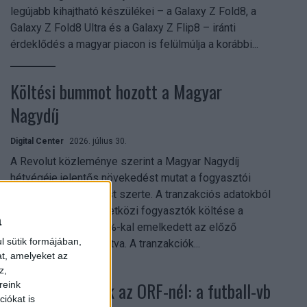
legújabb kihajtható készülékei – a Galaxy Z Fold8, a
Galaxy Z Fold8 Ultra és a Galaxy Z Flip8 – iránti
érdeklődés a magyar piacon is felülmúlja a korábbi...
Költési bummot hozott a Magyar
Nagydíj
Digital Center
2026. július 30.
A Revolut közleménye szerint a Magyar Nagydíj
hétvégéje jelentős növekedést mutat a fogyasztói
aktivitásban Budapest szerte. A tranzakciós adatokból
kiderül, hogy a nemzetközi fogyasztók költése a
a
versenyhétvégén 26%-kal emelkedett az előző
l sütik formájában,
hétvégéhez viszonyítva. A tranzakciók...
at, amelyeket az
z,
Rekordok dőltek az ORF-nél: a futball-vb
reink
iókat is