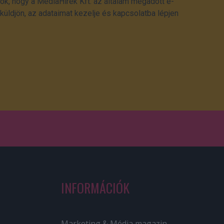
ok, hogy a MédiaHírek Kft. az általam megadott e-
üldjön, az adataimat kezelje és kapcsolatba lépjen
INFORMÁCIÓK
Marketing & Média magazin