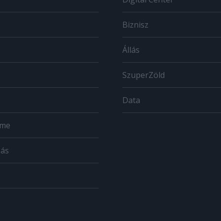
Biznisz
Állás
SzuperZöld
Data
ome
zás