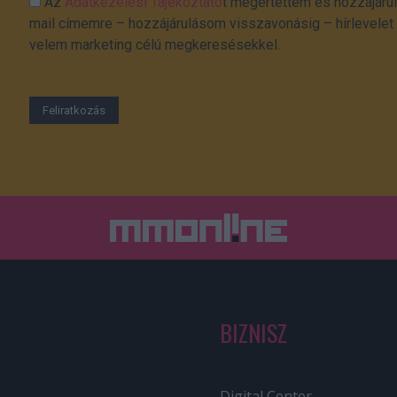
Az
Adatkezelési Tájékoztató
t megértettem és hozzájárul
mail címemre – hozzájárulásom visszavonásig – hírlevelet k
velem marketing célú megkeresésekkel.
BIZNISZ
Digital Center