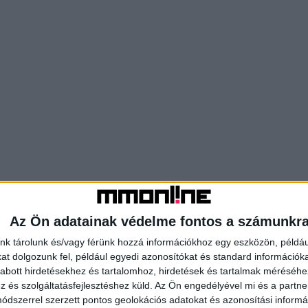
Az Ön adatainak védelme fontos a számunkr
nk tárolunk és/vagy férünk hozzá információkhoz egy eszközön, példáu
t dolgozunk fel, például egyedi azonosítókat és standard információk
abott hirdetésekhez és tartalomhoz, hirdetések és tartalmak méréséhe
és szolgáltatásfejlesztéshez küld.
Az Ön engedélyével mi és a partne
dszerrel szerzett pontos geolokációs adatokat és azonosítási informác