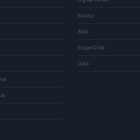
Biznisz
Állás
SzuperZöld
Data
ome
zás