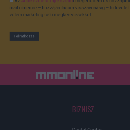
Az
Adatkezelési Tájékoztató
t megértettem és hozzájárul
mail címemre – hozzájárulásom visszavonásig – hírlevelet k
velem marketing célú megkeresésekkel.
BIZNISZ
Digital Center