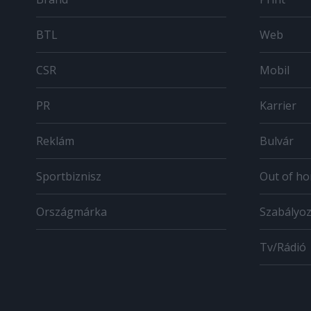
BTL
Web
CSR
Mobil
PR
Karrier
Reklám
Bulvár
Sportbiznisz
Out of h
Országmárka
Szabályo
Tv/Rádió