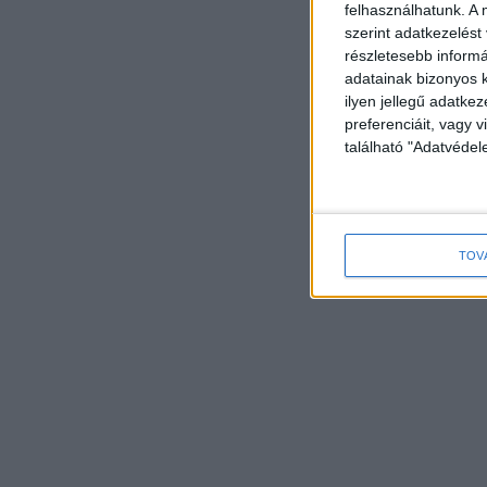
felhasználhatunk. A 
szerint adatkezelést
részletesebb informác
adatainak bizonyos k
ilyen jellegű adatke
preferenciáit, vagy v
található "Adatvéde
TOV