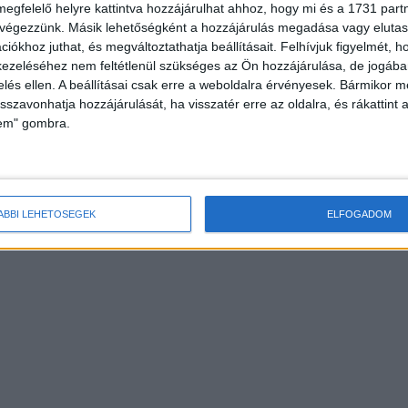
megfelelő helyre kattintva hozzájárulhat ahhoz, hogy mi és a 1731 partne
 végezzünk. Másik lehetőségként a hozzájárulás megadása vagy elutasí
iókhoz juthat, és megváltoztathatja beállításait.
Felhívjuk figyelmét, 
ezeléséhez nem feltétlenül szükséges az Ön hozzájárulása, de jogában 
zelés ellen. A beállításai csak erre a weboldalra érvényesek. Bármikor m
isszavonhatja hozzájárulását, ha visszatér erre az oldalra, és rákattint a
lem" gombra.
ÁBBI LEHETŐSÉGEK
ELFOGADOM