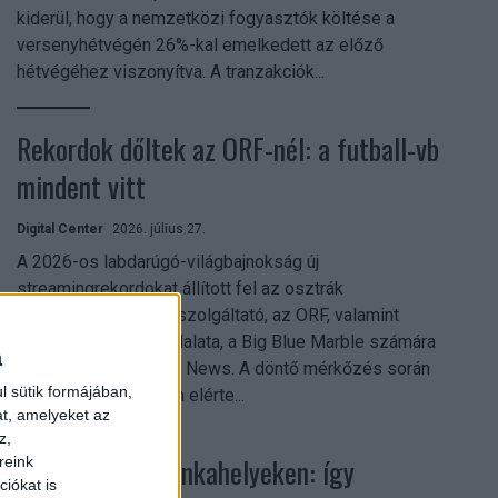
kiderül, hogy a nemzetközi fogyasztók költése a
versenyhétvégén 26%-kal emelkedett az előző
hétvégéhez viszonyítva. A tranzakciók...
Rekordok dőltek az ORF-nél: a futball-vb
mindent vitt
Digital Center
2026. július 27.
A 2026-os labdarúgó-világbajnokság új
streamingrekordokat állított fel az osztrák
közszolgálati műsorszolgáltató, az ORF, valamint
technológiai leányvállalata, a Big Blue Marble számára
a
– írja a Broadband TV News. A döntő mérkőzés során
l sütik formájában,
az átlagos nézőszám elérte...
at, amelyeket az
z,
Shadow AI a munkahelyeken: így
reink
iókat is