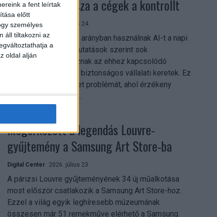
szerezhetik vissza a cégek a kontrollt
reink a fent leírtak
tása előtt
Digital Center
2026. július 24.
hogy személyes
áll tiltakozni az
A munkavállalók nagy arányban használnak AI-t a napi
egváltoztathatja a
munkában, ám friss kutatások szerint sok
z oldal alján
szervezetnél hiányoznak az ehhez kapcsolódó
világos irányelvek és biztonságos vállalati keretek. Ez
különösen ott jelenthet problémát, ahol érzékeny
üzleti információkkal...
Megérkezett a legendás Louvre-
gyűjtemény a Samsung Art Store-ba
Digital Center
2026. július 23.
A párizsi Louvre gyűjteményének 34 új műalkotása
most először csatlakozik a Samsung Art Store-hoz.
Ezzel a világ egyik leghíresebb múzeumának
összesen már 51 remekműve elérhető a Samsung