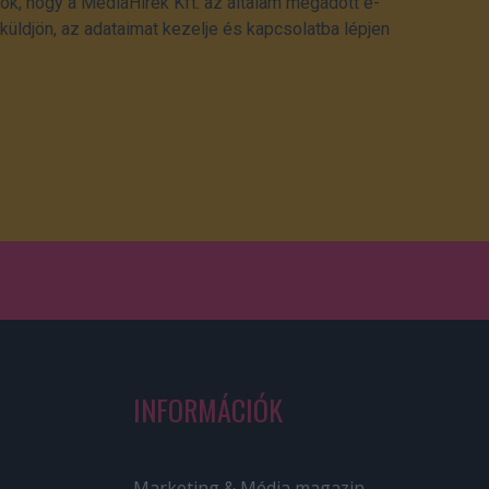
ok, hogy a MédiaHírek Kft. az általam megadott e-
üldjön, az adataimat kezelje és kapcsolatba lépjen
INFORMÁCIÓK
Marketing & Média magazin