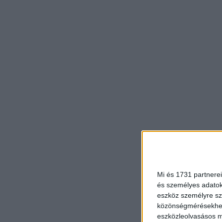
Mi és 1731 partnerei
és személyes adatoka
eszköz személyre sz
közönségmérésekhez 
eszközleolvasásos mó