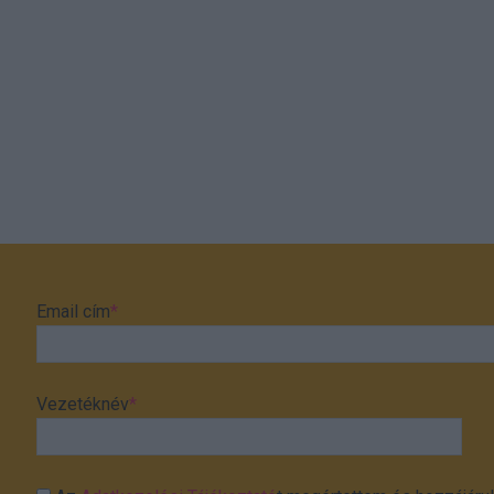
Email cím
*
Vezetéknév
*