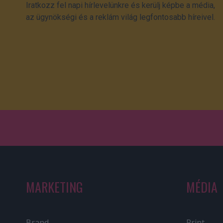
Iratkozz fel napi hírlevelünkre és kerülj képbe a média,
az ügynökségi és a reklám világ legfontosabb híreivel.
MARKETING
MÉDIA
Brand
Print