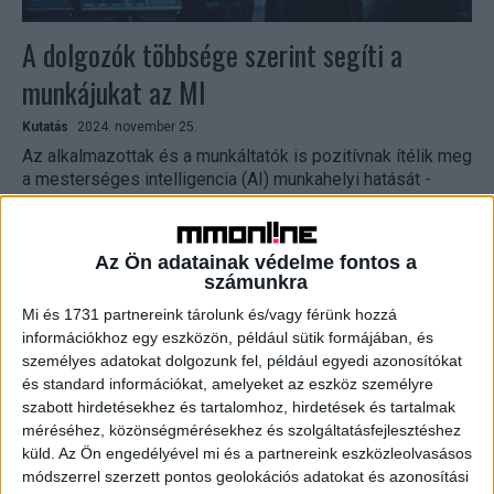
A dolgozók többsége szerint segíti a
munkájukat az MI
Kutatás
2024. november 25.
Az alkalmazottak és a munkáltatók is pozitívnak ítélik meg
a mesterséges intelligencia (AI) munkahelyi hatását -
derül ki az Unisys kutatásából. A Magyarországon több...
Az Ön adatainak védelme fontos a
számunkra
Mi és 1731 partnereink tárolunk és/vagy férünk hozzá
információkhoz egy eszközön, például sütik formájában, és
személyes adatokat dolgozunk fel, például egyedi azonosítókat
és standard információkat, amelyeket az eszköz személyre
szabott hirdetésekhez és tartalomhoz, hirdetések és tartalmak
méréséhez, közönségmérésekhez és szolgáltatásfejlesztéshez
küld.
Az Ön engedélyével mi és a partnereink eszközleolvasásos
Felhőre költenek a vállalatok
módszerrel szerzett pontos geolokációs adatokat és azonosítási