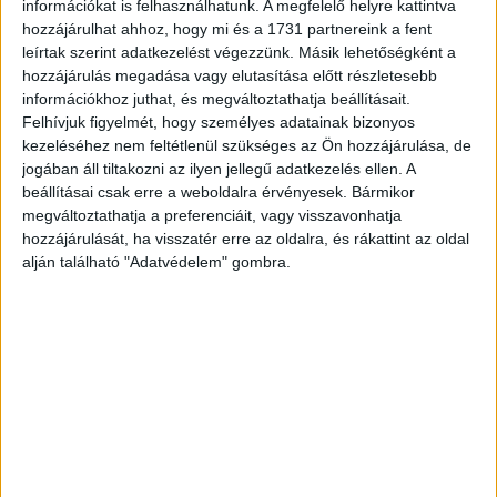
információkat is felhasználhatunk. A megfelelő helyre kattintva
Kutatás
2023. július 7.
hozzájárulhat ahhoz, hogy mi és a 1731 partnereink a fent
Tíz vállalatból több mint nyolc fektet a felhőbe, de csak
leírtak szerint adatkezelést végezzünk. Másik lehetőségként a
minden ötödik képes hatékonyan használni a technológiát
hozzájárulás megadása vagy elutasítása előtt részletesebb
– derül ki a Magyarországon is aktív...
információkhoz juthat, és megváltoztathatja beállításait.
Felhívjuk figyelmét, hogy személyes adatainak bizonyos
kezeléséhez nem feltétlenül szükséges az Ön hozzájárulása, de
jogában áll tiltakozni az ilyen jellegű adatkezelés ellen. A
beállításai csak erre a weboldalra érvényesek. Bármikor
megváltoztathatja a preferenciáit, vagy visszavonhatja
hozzájárulását, ha visszatér erre az oldalra, és rákattint az oldal
alján található "Adatvédelem" gombra.
Ez kell a hatékony távmunkához
Kutatás
2023. június 20.
A munkavállalók körében mára hatalmas népszerűségre
tett szert a hibrid munkavégzési modell, vagyis az irodai
és otthoni munka ötvözete, és elvárják, hogy a
munkaadók...