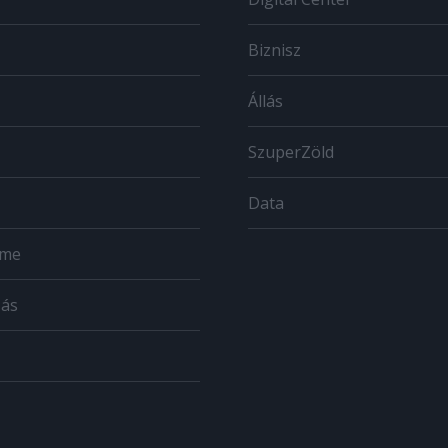
Biznisz
Állás
SzuperZöld
Data
ome
zás