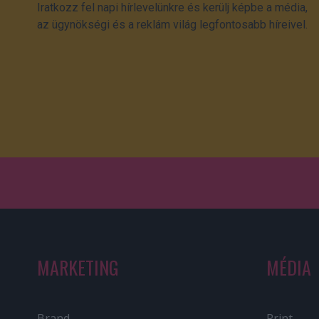
Iratkozz fel napi hírlevelünkre és kerülj képbe a média,
az ügynökségi és a reklám világ legfontosabb híreivel.
MARKETING
MÉDIA
Brand
Print