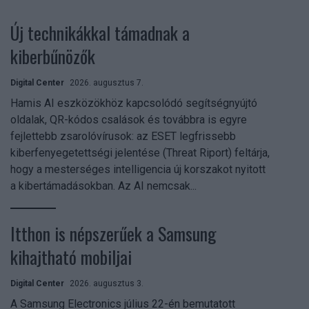
Új technikákkal támadnak a
kiberbűnözők
Digital Center
2026. augusztus 7.
Hamis AI eszközökhöz kapcsolódó segítségnyújtó
oldalak, QR-kódos csalások és továbbra is egyre
fejlettebb zsarolóvírusok: az ESET legfrissebb
kiberfenyegetettségi jelentése (Threat Riport) feltárja,
hogy a mesterséges intelligencia új korszakot nyitott
a kibertámadásokban. Az AI nemcsak...
Itthon is népszerűek a Samsung
kihajtható mobiljai
Digital Center
2026. augusztus 3.
A Samsung Electronics július 22-én bemutatott