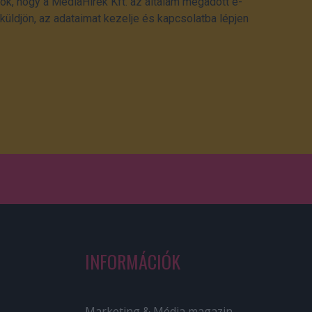
ok, hogy a MédiaHírek Kft. az általam megadott e-
üldjön, az adataimat kezelje és kapcsolatba lépjen
INFORMÁCIÓK
Marketing & Média magazin