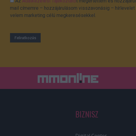
Az
Adatkezelési Tájékoztató
t megértettem és hozzájárul
mail címemre – hozzájárulásom visszavonásig – hírlevelet k
velem marketing célú megkeresésekkel.
BIZNISZ
Digital Center