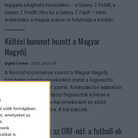
legújabb kihajtható készülékei – a Galaxy Z Fold8, a
Galaxy Z Fold8 Ultra és a Galaxy Z Flip8 – iránti
érdeklődés a magyar piacon is felülmúlja a korábbi...
Költési bummot hozott a Magyar
Nagydíj
Digital Center
2026. július 30.
A Revolut közleménye szerint a Magyar Nagydíj
hétvégéje jelentős növekedést mutat a fogyasztói
aktivitásban Budapest szerte. A tranzakciós adatokból
kiderül, hogy a nemzetközi fogyasztók költése a
a
versenyhétvégén 26%-kal emelkedett az előző
l sütik formájában,
hétvégéhez viszonyítva. A tranzakciók...
at, amelyeket az
z,
Rekordok dőltek az ORF-nél: a futball-vb
reink
iókat is