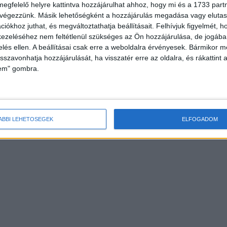
megfelelő helyre kattintva hozzájárulhat ahhoz, hogy mi és a 1733 partne
 végezzünk. Másik lehetőségként a hozzájárulás megadása vagy elutasí
iókhoz juthat, és megváltoztathatja beállításait.
Felhívjuk figyelmét, 
ezeléséhez nem feltétlenül szükséges az Ön hozzájárulása, de jogában 
zelés ellen. A beállításai csak erre a weboldalra érvényesek. Bármikor m
isszavonhatja hozzájárulását, ha visszatér erre az oldalra, és rákattint a
lem" gombra.
ÁBBI LEHETŐSÉGEK
ELFOGADOM