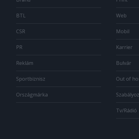
BTL
Web
CSR
Mobil
PR
Karrier
Reklám
Bulvár
Sportbiznisz
Out of h
Országmárka
Szabályo
Tv/Rádió