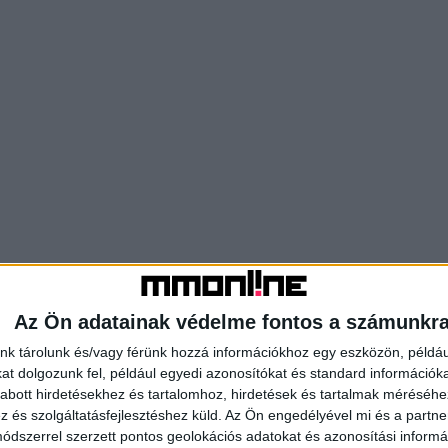
Az Ön adatainak védelme fontos a számunkr
nk tárolunk és/vagy férünk hozzá információkhoz egy eszközön, példáu
t dolgozunk fel, például egyedi azonosítókat és standard információk
abott hirdetésekhez és tartalomhoz, hirdetések és tartalmak méréséhe
és szolgáltatásfejlesztéshez küld.
Az Ön engedélyével mi és a partne
dszerrel szerzett pontos geolokációs adatokat és azonosítási informác