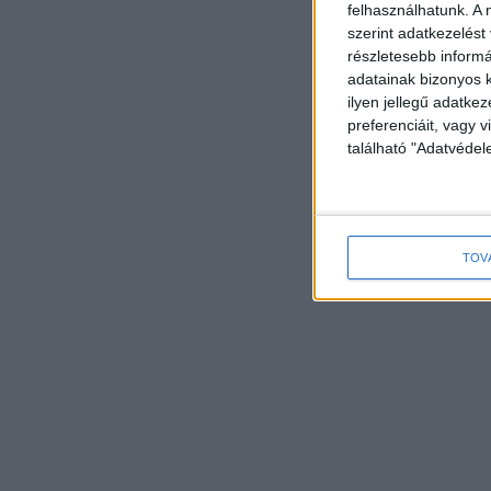
felhasználhatunk. A 
szerint adatkezelést
részletesebb informác
adatainak bizonyos k
ilyen jellegű adatke
preferenciáit, vagy v
található "Adatvéde
TOV