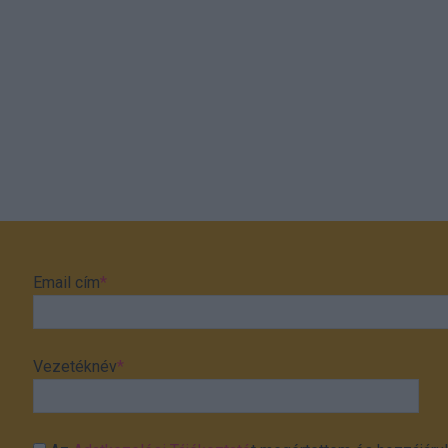
Email cím
*
Vezetéknév
*