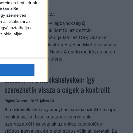
mindent vitt
reink a fent leírtak
tása előtt
Digital Center
2026. július 27.
hogy személyes
áll tiltakozni az
A 2026-os labdarúgó-világbajnokság új
egváltoztathatja a
streamingrekordokat állított fel az osztrák
z oldal alján
közszolgálati műsorszolgáltató, az ORF, valamint
technológiai leányvállalata, a Big Blue Marble számára
– írja a Broadband TV News. A döntő mérkőzés során
az átlagos nézőszám elérte...
Shadow AI a munkahelyeken: így
szerezhetik vissza a cégek a kontrollt
Digital Center
2026. július 24.
A munkavállalók nagy arányban használnak AI-t a napi
munkában, ám friss kutatások szerint sok
szervezetnél hiányoznak az ehhez kapcsolódó
világos irányelvek és biztonságos vállalati keretek. Ez