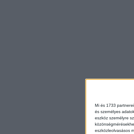
Mi és 1733 partnerei
és személyes adatoka
eszköz személyre sz
közönségmérésekhez 
eszközleolvasásos mó