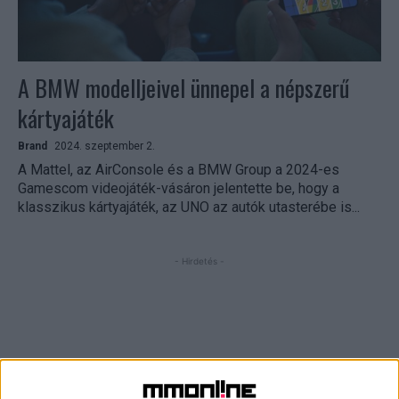
A BMW modelljeivel ünnepel a népszerű
kártyajáték
Brand
2024. szeptember 2.
A Mattel, az AirConsole és a BMW Group a 2024-es
Gamescom videojáték-vásáron jelentette be, hogy a
klasszikus kártyajáték, az UNO az autók utasterébe is...
- Hirdetés -