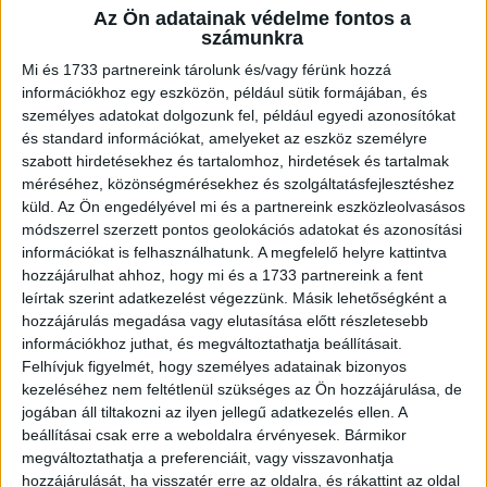
Az Ön adatainak védelme fontos a
A RADIOCAFÉN
számunkra
Mi és 1733 partnereink tárolunk és/vagy férünk hozzá
információkhoz egy eszközön, például sütik formájában, és
személyes adatokat dolgozunk fel, például egyedi azonosítókat
és standard információkat, amelyeket az eszköz személyre
szabott hirdetésekhez és tartalomhoz, hirdetések és tartalmak
méréséhez, közönségmérésekhez és szolgáltatásfejlesztéshez
küld.
Az Ön engedélyével mi és a partnereink eszközleolvasásos
módszerrel szerzett pontos geolokációs adatokat és azonosítási
információkat is felhasználhatunk. A megfelelő helyre kattintva
hozzájárulhat ahhoz, hogy mi és a 1733 partnereink a fent
leírtak szerint adatkezelést végezzünk. Másik lehetőségként a
Korábbi adások
hozzájárulás megadása vagy elutasítása előtt részletesebb
információkhoz juthat, és megváltoztathatja beállításait.
A rovat támogatói:
Felhívjuk figyelmét, hogy személyes adatainak bizonyos
kezeléséhez nem feltétlenül szükséges az Ön hozzájárulása, de
jogában áll tiltakozni az ilyen jellegű adatkezelés ellen. A
beállításai csak erre a weboldalra érvényesek. Bármikor
megváltoztathatja a preferenciáit, vagy visszavonhatja
hozzájárulását, ha visszatér erre az oldalra, és rákattint az oldal