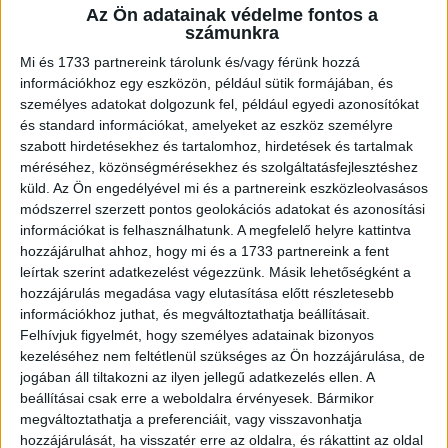
Az Ön adatainak védelme fontos a
A RADIOCAFÉN
számunkra
Mi és 1733 partnereink tárolunk és/vagy férünk hozzá
információkhoz egy eszközön, például sütik formájában, és
személyes adatokat dolgozunk fel, például egyedi azonosítókat
és standard információkat, amelyeket az eszköz személyre
szabott hirdetésekhez és tartalomhoz, hirdetések és tartalmak
méréséhez, közönségmérésekhez és szolgáltatásfejlesztéshez
küld.
Az Ön engedélyével mi és a partnereink eszközleolvasásos
módszerrel szerzett pontos geolokációs adatokat és azonosítási
információkat is felhasználhatunk. A megfelelő helyre kattintva
hozzájárulhat ahhoz, hogy mi és a 1733 partnereink a fent
Korábbi adások
leírtak szerint adatkezelést végezzünk. Másik lehetőségként a
hozzájárulás megadása vagy elutasítása előtt részletesebb
A rovat támogatói:
információkhoz juthat, és megváltoztathatja beállításait.
Felhívjuk figyelmét, hogy személyes adatainak bizonyos
kezeléséhez nem feltétlenül szükséges az Ön hozzájárulása, de
jogában áll tiltakozni az ilyen jellegű adatkezelés ellen. A
beállításai csak erre a weboldalra érvényesek. Bármikor
megváltoztathatja a preferenciáit, vagy visszavonhatja
hozzájárulását, ha visszatér erre az oldalra, és rákattint az oldal