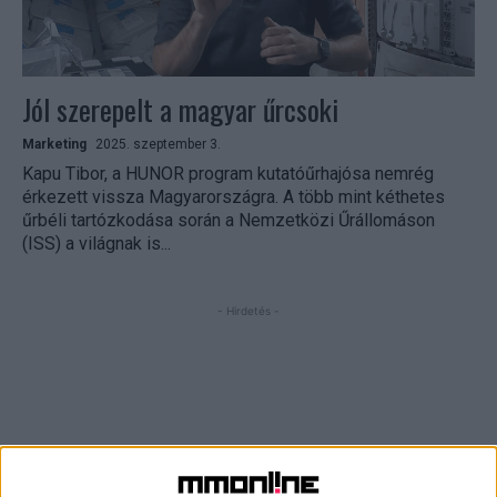
Jól szerepelt a magyar űrcsoki
Marketing
2025. szeptember 3.
Kapu Tibor, a HUNOR program kutatóűrhajósa nemrég
érkezett vissza Magyarországra. A több mint kéthetes
űrbéli tartózkodása során a Nemzetközi Űrállomáson
(ISS) a világnak is...
- Hirdetés -