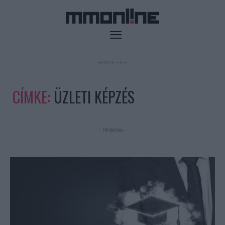
- HIRDETÉS -
CÍMKE:
ÜZLETI KÉPZÉS
- Hirdetés -