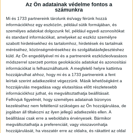
Az Ön adatainak védelme fontos a
A RADIOCAFÉN
számunkra
Mi és 1733 partnereink tárolunk és/vagy férünk hozzá
információkhoz egy eszközön, például sütik formájában, és
személyes adatokat dolgozunk fel, például egyedi azonosítókat
és standard információkat, amelyeket az eszköz személyre
szabott hirdetésekhez és tartalomhoz, hirdetések és tartalmak
méréséhez, közönségmérésekhez és szolgáltatásfejlesztéshez
küld.
Az Ön engedélyével mi és a partnereink eszközleolvasásos
módszerrel szerzett pontos geolokációs adatokat és azonosítási
információkat is felhasználhatunk. A megfelelő helyre kattintva
hozzájárulhat ahhoz, hogy mi és a 1733 partnereink a fent
Korábbi adások
leírtak szerint adatkezelést végezzünk. Másik lehetőségként a
hozzájárulás megadása vagy elutasítása előtt részletesebb
A rovat támogatói:
információkhoz juthat, és megváltoztathatja beállításait.
Felhívjuk figyelmét, hogy személyes adatainak bizonyos
kezeléséhez nem feltétlenül szükséges az Ön hozzájárulása, de
jogában áll tiltakozni az ilyen jellegű adatkezelés ellen. A
beállításai csak erre a weboldalra érvényesek. Bármikor
megváltoztathatja a preferenciáit, vagy visszavonhatja
hozzájárulását, ha visszatér erre az oldalra, és rákattint az oldal