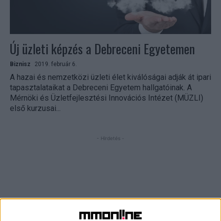
Új üzleti képzés a Debreceni Egyetemen
Biznisz
2019. február 6.
A hazai és nemzetközi üzleti élet kiválóságai adják át ipari
tapasztalataikat a Debreceni Egyetem hallgatóinak. A
Mérnöki és Üzletfejlesztési Innovációs Intézet (MÜZLI)
első kurzusai...
- Hirdetés -