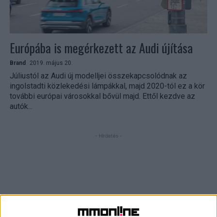
Európába is megérkezett az Audi újítása
Brand
2019. május 20.
Júliustól az Audi új modelljei összekapcsolódnak az
ingolstadti közlekedési lámpákkal, majd 2020-tól ez a kör
további európai városokkal bővül majd. Ettől kezdve az
autók...
- Hirdetés -