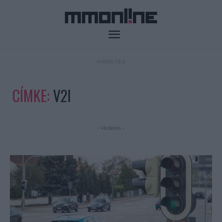
- HIRDETÉS -
CÍMKE:
V2I
- Hirdetés -