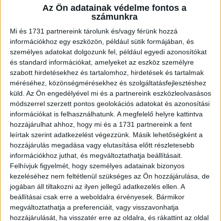
Az Ön adatainak védelme fontos a
A RADIOCAFÉN
számunkra
Mi és 1731 partnereink tárolunk és/vagy férünk hozzá
információkhoz egy eszközön, például sütik formájában, és
személyes adatokat dolgozunk fel, például egyedi azonosítókat
és standard információkat, amelyeket az eszköz személyre
szabott hirdetésekhez és tartalomhoz, hirdetések és tartalmak
méréséhez, közönségmérésekhez és szolgáltatásfejlesztéshez
küld.
Az Ön engedélyével mi és a partnereink eszközleolvasásos
módszerrel szerzett pontos geolokációs adatokat és azonosítási
információkat is felhasználhatunk. A megfelelő helyre kattintva
hozzájárulhat ahhoz, hogy mi és a 1731 partnereink a fent
Korábbi adások
leírtak szerint adatkezelést végezzünk. Másik lehetőségként a
hozzájárulás megadása vagy elutasítása előtt részletesebb
A rovat támogatói:
információkhoz juthat, és megváltoztathatja beállításait.
Felhívjuk figyelmét, hogy személyes adatainak bizonyos
kezeléséhez nem feltétlenül szükséges az Ön hozzájárulása, de
jogában áll tiltakozni az ilyen jellegű adatkezelés ellen. A
beállításai csak erre a weboldalra érvényesek. Bármikor
megváltoztathatja a preferenciáit, vagy visszavonhatja
hozzájárulását, ha visszatér erre az oldalra, és rákattint az oldal