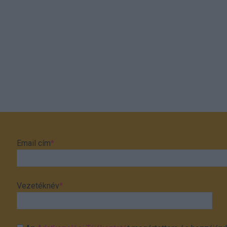
Email cím
*
Vezetéknév
*