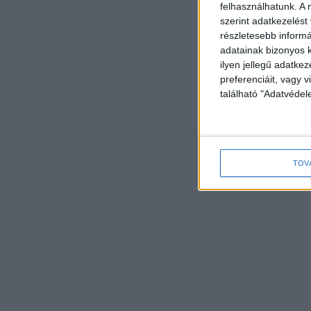
felhasználhatunk. A 
szerint adatkezelést
részletesebb informác
adatainak bizonyos k
ilyen jellegű adatke
preferenciáit, vagy v
található "Adatvéde
TOV