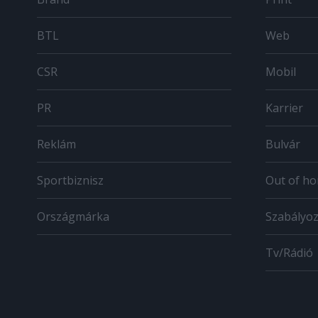
BTL
Web
CSR
Mobil
PR
Karrier
Reklám
Bulvár
Sportbiznisz
Out of h
Országmárka
Szabályo
Tv/Rádió