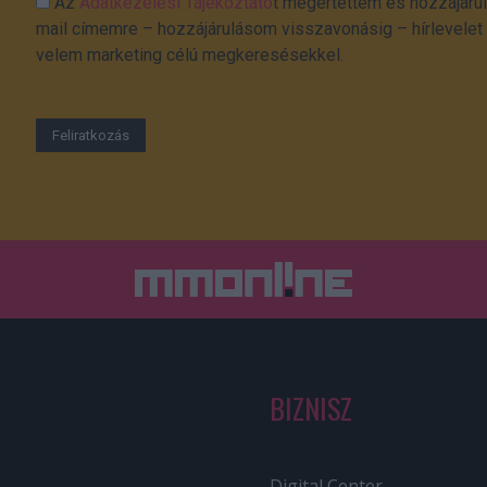
Az
Adatkezelési Tájékoztató
t megértettem és hozzájárul
mail címemre – hozzájárulásom visszavonásig – hírlevelet k
velem marketing célú megkeresésekkel.
BIZNISZ
Digital Center