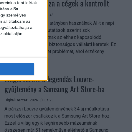
szerezhetik vissza a cégek a kontrollt
reink a fent leírtak
tása előtt
Digital Center
2026. július 24.
hogy személyes
áll tiltakozni az
A munkavállalók nagy arányban használnak AI-t a napi
egváltoztathatja a
munkában, ám friss kutatások szerint sok
z oldal alján
szervezetnél hiányoznak az ehhez kapcsolódó
világos irányelvek és biztonságos vállalati keretek. Ez
különösen ott jelenthet problémát, ahol érzékeny
üzleti információkkal...
Megérkezett a legendás Louvre-
gyűjtemény a Samsung Art Store-ba
Digital Center
2026. július 23.
A párizsi Louvre gyűjteményének 34 új műalkotása
most először csatlakozik a Samsung Art Store-hoz.
Ezzel a világ egyik leghíresebb múzeumának
összesen már 51 remekműve elérhető a Samsung