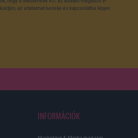
ok, hogy a MédiaHírek Kft. az általam megadott e-
üldjön, az adataimat kezelje és kapcsolatba lépjen
INFORMÁCIÓK
Marketing & Média magazin