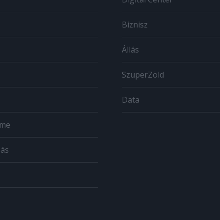
Biznisz
Állás
SzuperZöld
Data
ome
zás