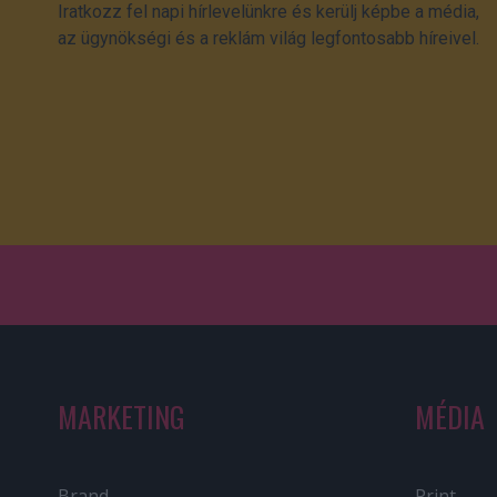
Iratkozz fel napi hírlevelünkre és kerülj képbe a média,
az ügynökségi és a reklám világ legfontosabb híreivel.
MARKETING
MÉDIA
Brand
Print