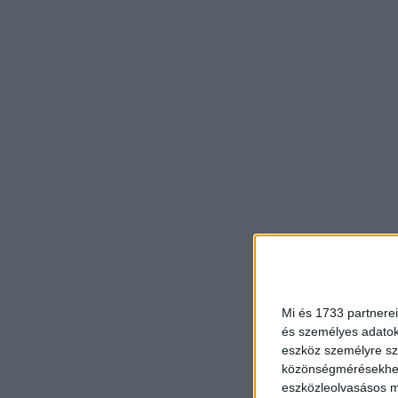
Mi és 1733 partnerei
és személyes adatoka
eszköz személyre sz
közönségmérésekhez 
eszközleolvasásos mó