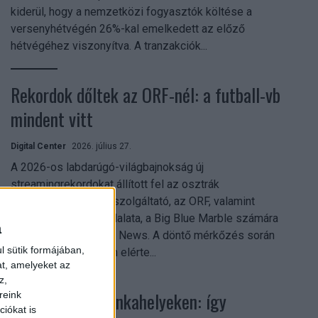
kiderül, hogy a nemzetközi fogyasztók költése a
versenyhétvégén 26%-kal emelkedett az előző
hétvégéhez viszonyítva. A tranzakciók...
Rekordok dőltek az ORF-nél: a futball-vb
mindent vitt
Digital Center
2026. július 27.
A 2026-os labdarúgó-világbajnokság új
streamingrekordokat állított fel az osztrák
közszolgálati műsorszolgáltató, az ORF, valamint
technológiai leányvállalata, a Big Blue Marble számára
a
– írja a Broadband TV News. A döntő mérkőzés során
l sütik formájában,
az átlagos nézőszám elérte...
at, amelyeket az
z,
Shadow AI a munkahelyeken: így
reink
iókat is