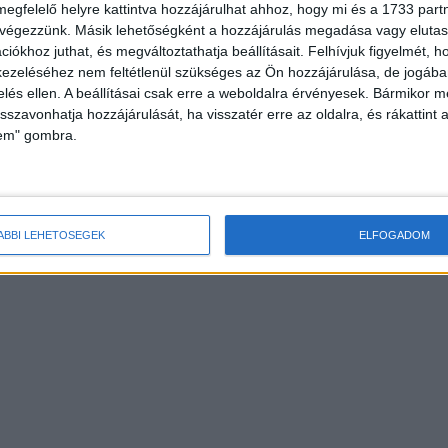
megfelelő helyre kattintva hozzájárulhat ahhoz, hogy mi és a 1733 partne
 végezzünk. Másik lehetőségként a hozzájárulás megadása vagy elutasí
iókhoz juthat, és megváltoztathatja beállításait.
Felhívjuk figyelmét, 
ezeléséhez nem feltétlenül szükséges az Ön hozzájárulása, de jogában 
zelés ellen. A beállításai csak erre a weboldalra érvényesek. Bármikor m
isszavonhatja hozzájárulását, ha visszatér erre az oldalra, és rákattint a
lem" gombra.
ÁBBI LEHETŐSÉGEK
ELFOGADOM