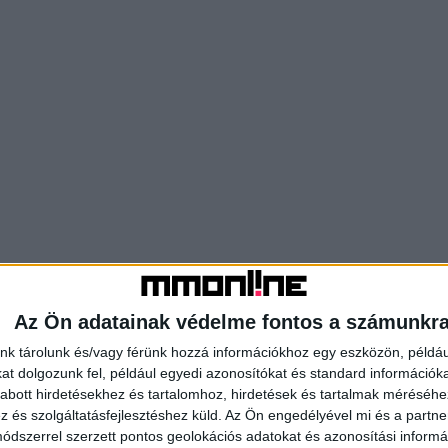
Az Ön adatainak védelme fontos a számunkr
nk tárolunk és/vagy férünk hozzá információkhoz egy eszközön, példáu
t dolgozunk fel, például egyedi azonosítókat és standard információk
abott hirdetésekhez és tartalomhoz, hirdetések és tartalmak méréséhe
és szolgáltatásfejlesztéshez küld.
Az Ön engedélyével mi és a partne
dszerrel szerzett pontos geolokációs adatokat és azonosítási informác