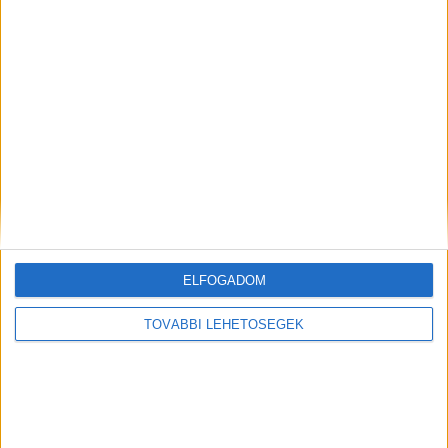
Nem a piac vezérli a zöld vállalati
döntéseket itthon
Kutatás
2025. július 11.
A hazai vállalatok fenntarthatósági stratégiáit és
beruházásait legerősebben nem piaci szempontok, hanem
ELFOGADOM
a hatósági szabályozás és az ehhez kapcsolódóan a
környezeti kockázatok csökkentésének reménye...
TOVÁBBI LEHETŐSÉGEK