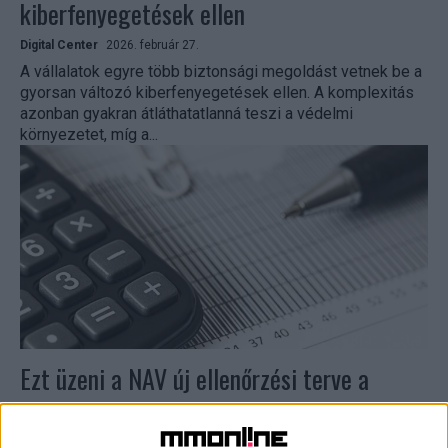
kiberfenyegetések ellen
Digital Center
2026. február 27.
A vállalatok egyre több biztonsági megoldást vetnek be a
gyorsan változó kiberfenyegetések ellen. A komplexitás
azonban gyakran átláthatatlanná teszi a védelmi
környezetet, míg a...
Ezt üzeni a NAV új ellenőrzési terve a
vállalatoknak
Biznisz
2026. február 26.