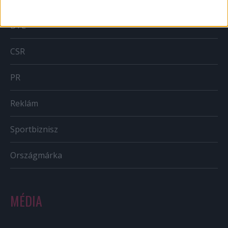
BTL
CSR
PR
Reklám
Sportbiznisz
Országmárka
MÉDIA