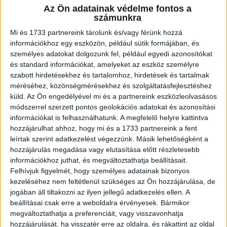
Az Ön adatainak védelme fontos a
A Nemzeti Adó- és Vámhivatal (NAV) közzétette a 2026.
számunkra
évre vonatkozó ellenőrzési tervét, amely világosan jelzi,
hogy a hatóság a következő hónapokban is adatvezérelt,...
Mi és 1733 partnereink tárolunk és/vagy férünk hozzá
információkhoz egy eszközön, például sütik formájában, és
személyes adatokat dolgozunk fel, például egyedi azonosítókat
és standard információkat, amelyeket az eszköz személyre
szabott hirdetésekhez és tartalomhoz, hirdetések és tartalmak
méréséhez, közönségmérésekhez és szolgáltatásfejlesztéshez
küld.
Az Ön engedélyével mi és a partnereink eszközleolvasásos
módszerrel szerzett pontos geolokációs adatokat és azonosítási
információkat is felhasználhatunk. A megfelelő helyre kattintva
hozzájárulhat ahhoz, hogy mi és a 1733 partnereink a fent
leírtak szerint adatkezelést végezzünk. Másik lehetőségként a
hozzájárulás megadása vagy elutasítása előtt részletesebb
Díjazták az innovációban sikeres
információkhoz juthat, és megváltoztathatja beállításait.
vállalatokat
Felhívjuk figyelmét, hogy személyes adatainak bizonyos
kezeléséhez nem feltétlenül szükséges az Ön hozzájárulása, de
Biznisz
2026. február 12.
jogában áll tiltakozni az ilyen jellegű adatkezelés ellen. A
A Magyar Kereskedelmi és Iparkamara (MKIK) és a
beállításai csak erre a weboldalra érvényesek. Bármikor
Magyar Nemzeti Bank közreműködésével létrejött Magyar
megváltoztathatja a preferenciáit, vagy visszavonhatja
Innovátor védjegyet most adta át először a frissen alakult
hozzájárulását, ha visszatér erre az oldalra, és rákattint az oldal