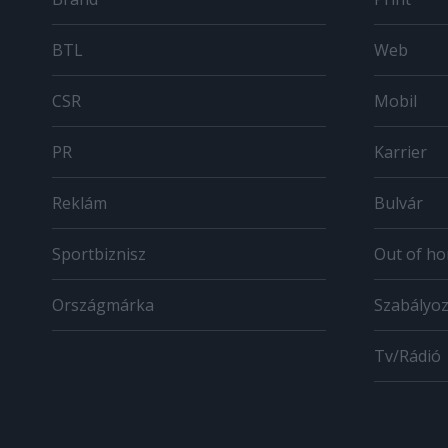
BTL
Web
CSR
Mobil
PR
Karrier
Reklám
Bulvár
Sportbiznisz
Out of h
Országmárka
Szabályo
Tv/Rádió