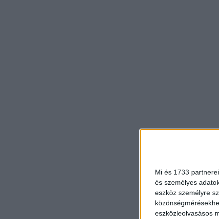
Mi és 1733 partnerei
és személyes adatoka
eszköz személyre sz
közönségmérésekhez 
eszközleolvasásos mó