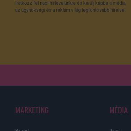
Iratkozz fel napi hírlevelünkre és kerülj képbe a média,
az ügynökségi és a reklám világ legfontosabb híreivel.
MARKETING
MÉDIA
Brand
Print