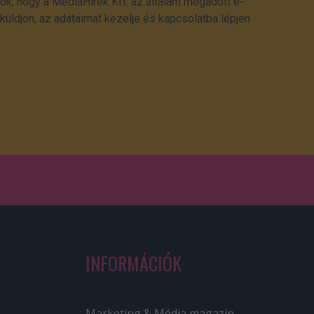
ok, hogy a MédiaHírek Kft. az általam megadott e-
üldjön, az adataimat kezelje és kapcsolatba lépjen
INFORMÁCIÓK
Marketing & Média magazin