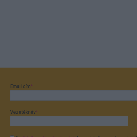
Email cím
*
Vezetéknév
*