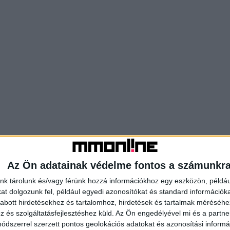
Az Ön adatainak védelme fontos a számunkr
nk tárolunk és/vagy férünk hozzá információkhoz egy eszközön, példáu
t dolgozunk fel, például egyedi azonosítókat és standard információk
abott hirdetésekhez és tartalomhoz, hirdetések és tartalmak méréséhe
és szolgáltatásfejlesztéshez küld.
Az Ön engedélyével mi és a partne
dszerrel szerzett pontos geolokációs adatokat és azonosítási informác