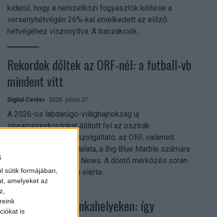
kiderül, hogy a nemzetközi fogyasztók költése a
versenyhétvégén 26%-kal emelkedett az előző
hétvégéhez viszonyítva. A tranzakciók...
Rekordok dőltek az ORF-nél: a futball-vb
mindent vitt
Digital Center
2026. július 27.
A 2026-os labdarúgó-világbajnokság új
streamingrekordokat állított fel az osztrák
közszolgálati műsorszolgáltató, az ORF, valamint
technológiai leányvállalata, a Big Blue Marble számára
a
– írja a Broadband TV News. A döntő mérkőzés során
l sütik formájában,
az átlagos nézőszám elérte...
at, amelyeket az
z,
Shadow AI a munkahelyeken: így
reink
iókat is