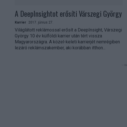
A DeepInsightot erősíti Várszegi György
Karrier
2017. június 27.
Világlátott reklámossal erősít a DeepInsight, Várszegi
György 10 év külföldi karrier után tért vissza
Magyarországra. A közel-keleti karrierjét nemrégiben
lezáró reklámszakember, aki korábban itthon...
- Hi