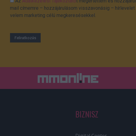
Az
Adatkezelési Tájékoztató
t megértettem és hozzájárul
mail címemre – hozzájárulásom visszavonásig – hírlevelet k
velem marketing célú megkeresésekkel.
BIZNISZ
Digital Center