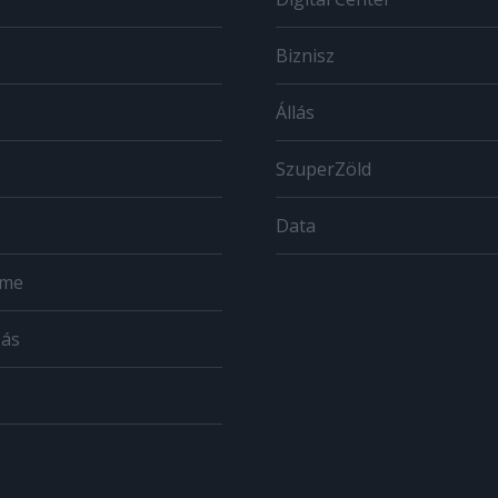
Biznisz
Állás
SzuperZöld
Data
ome
zás