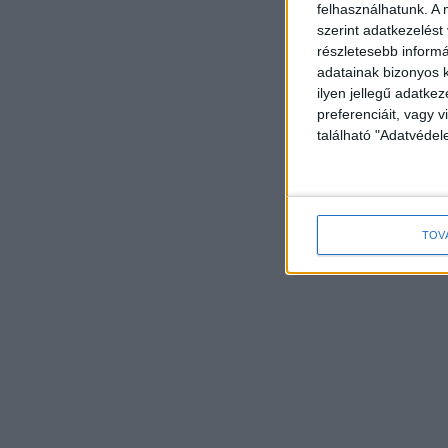
felhasználhatunk. A 
szerint adatkezelést
részletesebb informác
adatainak bizonyos k
ilyen jellegű adatke
preferenciáit, vagy v
található "Adatvéde
TOV