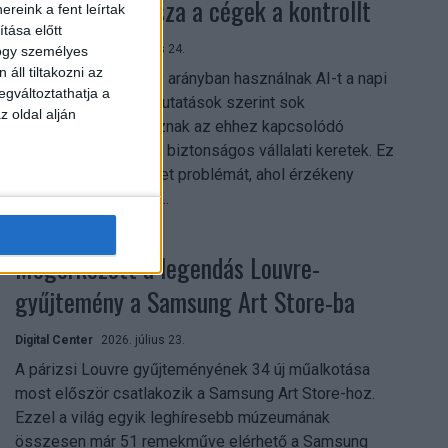
szerezhetik vissza a cégek a kontrollt
reink a fent leírtak
tása előtt
Digital Center
2026. július 24.
hogy személyes
áll tiltakozni az
A munkavállalók nagy arányban használnak AI-t a napi
egváltoztathatja a
munkában, ám friss kutatások szerint sok
z oldal alján
szervezetnél hiányoznak az ehhez kapcsolódó
világos irányelvek és biztonságos vállalati keretek. Ez
különösen ott jelenthet problémát, ahol érzékeny
üzleti információkkal...
Megérkezett a legendás Louvre-
gyűjtemény a Samsung Art Store-ba
Digital Center
2026. július 23.
A párizsi Louvre gyűjteményének 34 új műalkotása
most először csatlakozik a Samsung Art Store-hoz.
Ezzel a világ egyik leghíresebb múzeumának
összesen már 51 remekműve elérhető a Samsung