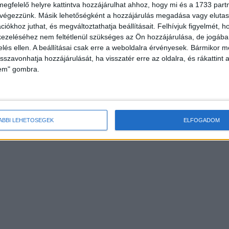
megfelelő helyre kattintva hozzájárulhat ahhoz, hogy mi és a 1733 partne
 végezzünk. Másik lehetőségként a hozzájárulás megadása vagy elutasí
iókhoz juthat, és megváltoztathatja beállításait.
Felhívjuk figyelmét, 
ezeléséhez nem feltétlenül szükséges az Ön hozzájárulása, de jogában 
zelés ellen. A beállításai csak erre a weboldalra érvényesek. Bármikor m
isszavonhatja hozzájárulását, ha visszatér erre az oldalra, és rákattint a
lem" gombra.
ÁBBI LEHETŐSÉGEK
ELFOGADOM