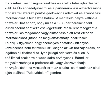
méréséhez, közönségmérésekhez és szolgáltatásfejlesztéshez
természetcsatorna augusztus 1-31. között esténként egy
küld.
Az Ön engedélyével mi és a partnereink eszközleolvasásos
izgalmas nyári szafarira...
módszerrel szerzett pontos geolokációs adatokat és azonosítási
információkat is felhasználhatunk. A megfelelő helyre kattintva
hozzájárulhat ahhoz, hogy mi és a 1733 partnereink a fent
leírtak szerint adatkezelést végezzünk. Másik lehetőségként a
hozzájárulás megadása vagy elutasítása előtt részletesebb
információkhoz juthat, és megváltoztathatja beállításait.
Felhívjuk figyelmét, hogy személyes adatainak bizonyos
kezeléséhez nem feltétlenül szükséges az Ön hozzájárulása, de
jogában áll tiltakozni az ilyen jellegű adatkezelés ellen. A
beállításai csak erre a weboldalra érvényesek. Bármikor
megváltoztathatja a preferenciáit, vagy visszavonhatja
Az ősvilágba kalauzol a Viasat Nature új
hozzájárulását, ha visszatér erre az oldalra, és rákattint az oldal
sorozata
alján található "Adatvédelem" gombra.
Média
2023. május 5.
Úttörő technológiát és forradalmi CGI-animációt használva
keltették újra életre az ősvilág legikonikusabb lakóit – T.
rextől a mamutig, megalodontól a kardfogú tigrisig. Az
Elveszett...