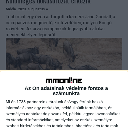
Különleges dokusorozat érkezik
Média
2023. augusztus 4.
Több mint egy éven át forgott a kamera Jane Goodall, a
csimpánzok megmentője intézetében, mélyen Kongó
szívében. Az árva csimpánzok legnagyobb afrikai
menedékhelyén lépésről...
Az Ön adatainak védelme fontos a
számunkra
Szafari szezont indít a Viasat Nature
Mi és 1733 partnereink tárolunk és/vagy férünk hozzá
információkhoz egy eszközön, például sütik formájában, és
személyes adatokat dolgozunk fel, például egyedi azonosítókat
Média
2023. július 31.
és standard információkat, amelyeket az eszköz személyre
Afrika vadvilágának információi másként tárulnak a nézők
szabott hirdetésekhez és tartalomhoz, hirdetések és tartalmak
elé, mint azt eddig megszokhatták: a Viasat Nature