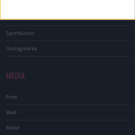
PR
Reklám
Sportbiznisz
Országmárka
MÉDIA
Print
Web
Mobil