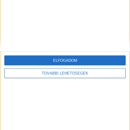
Jótékony akcióban a Viasat Nature
CSR
2018. október 1.
A Viasat Nature évek óta kiemelt ügyként kezeli az Állatok
Világnapja missziót, amely magában foglalja az állatjóléti
ELFOGADOM
szabályok, valamint az állatok helyzetének javítását
világszerte....
TOVÁBBI LEHETŐSÉGEK
- Hirdetés -