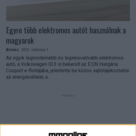
Egyre több elektromos autót használnak a
magyarok
Biznisz
2021. március 1.
Az egyik legmodernebb és leginnovatívabb elektromos
autó, a Volkswagen ID.3 is bekerült az E.ON Hungária
Csoport e-flottájába, jelentette be közös sajtótájékoztatón
az energiavállalat, a...
- Hirdetés -