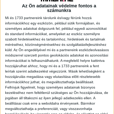
Az Ön adatainak védelme fontos a
számunkra
A RADIOCAFÉN
Mi és 1733 partnereink tárolunk és/vagy férünk hozzá
információkhoz egy eszközön, például sütik formájában, és
személyes adatokat dolgozunk fel, például egyedi azonosítókat
és standard információkat, amelyeket az eszköz személyre
szabott hirdetésekhez és tartalomhoz, hirdetések és tartalmak
méréséhez, közönségmérésekhez és szolgáltatásfejlesztéshez
küld.
Az Ön engedélyével mi és a partnereink eszközleolvasásos
módszerrel szerzett pontos geolokációs adatokat és azonosítási
információkat is felhasználhatunk. A megfelelő helyre kattintva
hozzájárulhat ahhoz, hogy mi és a 1733 partnereink a fent
leírtak szerint adatkezelést végezzünk. Másik lehetőségként a
Korábbi adások
hozzájárulás megadása vagy elutasítása előtt részletesebb
információkhoz juthat, és megváltoztathatja beállításait.
A rovat támogatói:
Felhívjuk figyelmét, hogy személyes adatainak bizonyos
kezeléséhez nem feltétlenül szükséges az Ön hozzájárulása, de
jogában áll tiltakozni az ilyen jellegű adatkezelés ellen. A
beállításai csak erre a weboldalra érvényesek. Bármikor
megváltoztathatja a preferenciáit, vagy visszavonhatja