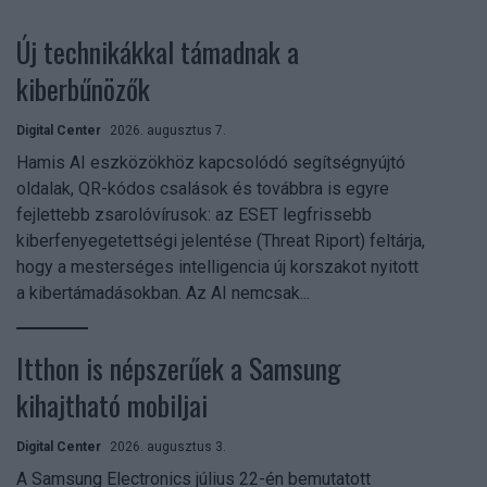
Új technikákkal támadnak a
kiberbűnözők
Digital Center
2026. augusztus 7.
Hamis AI eszközökhöz kapcsolódó segítségnyújtó
oldalak, QR-kódos csalások és továbbra is egyre
fejlettebb zsarolóvírusok: az ESET legfrissebb
kiberfenyegetettségi jelentése (Threat Riport) feltárja,
hogy a mesterséges intelligencia új korszakot nyitott
a kibertámadásokban. Az AI nemcsak...
Itthon is népszerűek a Samsung
kihajtható mobiljai
Digital Center
2026. augusztus 3.
A Samsung Electronics július 22-én bemutatott