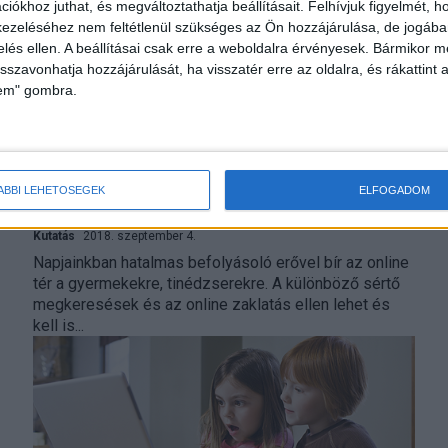
iókhoz juthat, és megváltoztathatja beállításait.
Felhívjuk figyelmét, 
ezeléséhez nem feltétlenül szükséges az Ön hozzájárulása, de jogában 
zelés ellen. A beállításai csak erre a weboldalra érvényesek. Bármikor m
isszavonhatja hozzájárulását, ha visszatér erre az oldalra, és rákattint a
lem" gombra.
Gyerekek az online térben – fontos
ÁBBI LEHETŐSÉGEK
ELFOGADOM
tanácsok a Vibertől
Kutatás
2018. szeptember 4.
Napjainkban hatalmas befolyásoló erővel bír az online
tér a gyermekekre, tinédzserekre. A különböző sértő
megkeresések és az online zaklatás ellen lehet és
kell is...