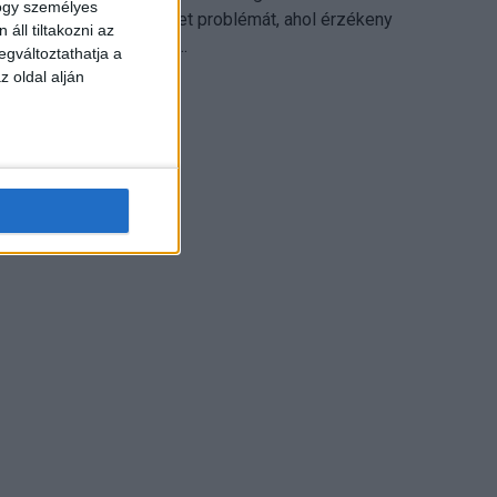
hogy személyes
különösen ott jelenthet problémát, ahol érzékeny
áll tiltakozni az
üzleti információkkal...
egváltoztathatja a
z oldal alján