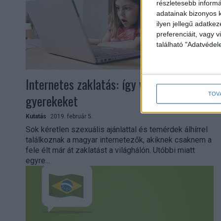
részletesebb informác
adatainak bizonyos k
ilyen jellegű adatke
preferenciáit, vagy v
található "Adatvéde
Internetes zaklatás: így védjük a
TOV
gyerekeket
Kutatás
2019. február 5.
Sok kéretlen szexuális ajánlattal és temérdek álhírrel
találkoznak a magyar internetezők, akiknek csaknem a
fele élt már át zaklatást a világhálón. Utóbbi miatt
egyre...