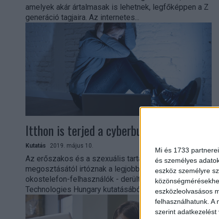
amelyek akár ártalmasak is lehetnek, legfőképpen a Z
generáció tagjaira. Az internetes...
Itthon is terjed a cyberbullying
Kutatás
2019. május 10.
Mi és 1733 partnerei
Az erőszakos és a szexuális tartalmak nyilvános
és személyes adatoka
megosztásától irtóznak a legjobban a magyar
eszköz személyre sz
okostelefon-felhasználók - derült ki a Huawei
közönségmérésekhez 
Technologies Hungary kutatásából. A cyberbullying...
eszközleolvasásos mó
felhasználhatunk. A 
szerint adatkezelést