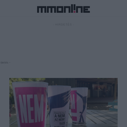
- HIRDETÉS -
rdetés -