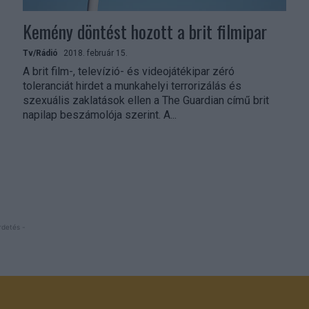
Kemény döntést hozott a brit filmipar
Tv/Rádió
2018. február 15.
A brit film-, televízió- és videojátékipar zéró
toleranciát hirdet a munkahelyi terrorizálás és
szexuális zaklatások ellen a The Guardian című brit
napilap beszámolója szerint. A...
rdetés -