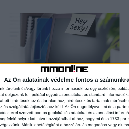
Így bánnak a nőkkel a munkahelyeken
Az Ön adatainak védelme fontos a számunkr
Kutatás
2019. március 8.
nk tárolunk és/vagy férünk hozzá információkhoz egy eszközön, példáu
Március 8-án a magyar irodák és lakások virágba
t dolgozunk fel, például egyedi azonosítókat és standard információk
borulnak, ahogy férfiak gyönyörű csokrokkal és
abott hirdetésekhez és tartalomhoz, hirdetések és tartalmak méréséhe
kedves ajándékokkal lepik meg a hölgyeket a
és szolgáltatásfejlesztéshez küld.
Az Ön engedélyével mi és a partne
nemzetközi nőnap alkalmából....
dszerrel szerzett pontos geolokációs adatokat és azonosítási informác
megfelelő helyre kattintva hozzájárulhat ahhoz, hogy mi és a 1733 partne
 végezzünk. Másik lehetőségként a hozzájárulás megadása vagy elutasí