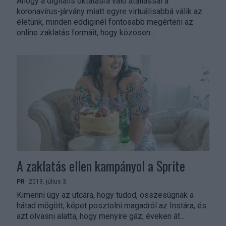
Ahogy a digitális oktatásra való átállással a
koronavírus-járvány miatt egyre virtuálisabbá válik az
életünk, minden eddiginél fontosabb megérteni az
online zaklatás formáit, hogy közösen...
A zaklatás ellen kampányol a Sprite
PR
2019. július 3.
Kimenni úgy az utcára, hogy tudod, összesúgnak a
hátad mögött; képet posztolni magadról az Instára, és
azt olvasni alatta, hogy menyire gáz; éveken át...