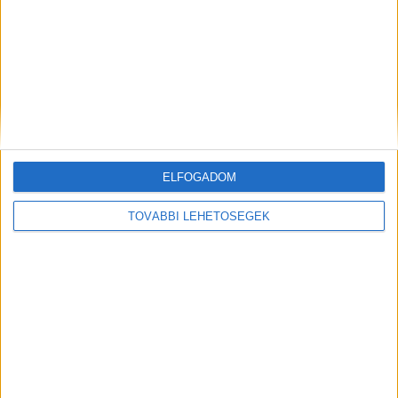
Zöld díjat kapott egy börzsönyi hotel
Biznisz
2026. március 24.
Arany fokozatú „Zöld Szálloda 2025–2026” címet kapott a
Szent Orbán Erdei Wellness Hotel és Residence, amely
működésével azt mutatja meg, hogy a fenntartható
üzemeltetés...
ELFOGADOM
TOVÁBBI LEHETŐSÉGEK
Fontos minősítést szerzett a Lurdy Ház