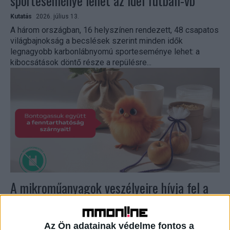
sporteseménye lehet az idei futball-vb
Kutatás
2026. július 13.
A három országban, 16 helyszínen rendezett, 48 csapatos
világbajnokság a becslések szerint minden idők
legnagyobb karbonlábnyomú sporteseménye lehet: a
kibocsátások döntő része a repülésre...
A mikroműanyagok veszélyeire hívja fel a
figyelmet az Auchan
Marketing
2026. július 6.
Az Ön adatainak védelme fontos a