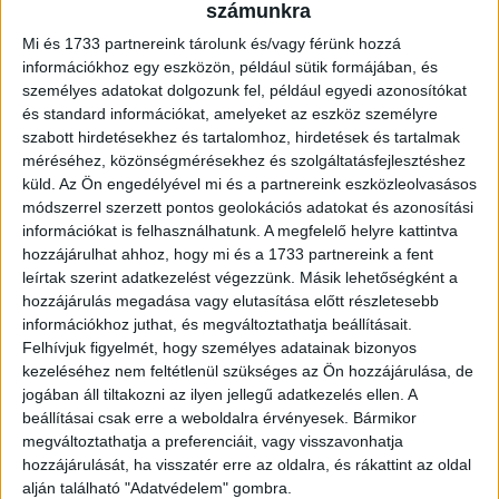
A mikroműanyagok ma már szinte mindenhol jelen vannak:
számunkra
a levegőben, az élelmiszereinkben, a ruháinkban, sőt az
Mi és 1733 partnereink tárolunk és/vagy férünk hozzá
ivóvízben is. Bár szabad szemmel nem láthatók, hatásuk...
információkhoz egy eszközön, például sütik formájában, és
személyes adatokat dolgozunk fel, például egyedi azonosítókat
és standard információkat, amelyeket az eszköz személyre
szabott hirdetésekhez és tartalomhoz, hirdetések és tartalmak
méréséhez, közönségmérésekhez és szolgáltatásfejlesztéshez
küld.
Az Ön engedélyével mi és a partnereink eszközleolvasásos
módszerrel szerzett pontos geolokációs adatokat és azonosítási
információkat is felhasználhatunk. A megfelelő helyre kattintva
hozzájárulhat ahhoz, hogy mi és a 1733 partnereink a fent
leírtak szerint adatkezelést végezzünk. Másik lehetőségként a
hozzájárulás megadása vagy elutasítása előtt részletesebb
Kisapátiban találkoznak a hazai zöldek
információkhoz juthat, és megváltoztathatja beállításait.
Felhívjuk figyelmét, hogy személyes adatainak bizonyos
Marketing
2026. június 29.
kezeléséhez nem feltétlenül szükséges az Ön hozzájárulása, de
2026. július 3–5. között a Tapolca-közeli Szent György-
jogában áll tiltakozni az ilyen jellegű adatkezelés ellen. A
hegy ad otthont a „RESTART a természetvédelemben”
beállításai csak erre a weboldalra érvényesek. Bármikor
című háromnapos találkozónak, amely a hazai
megváltoztathatja a preferenciáit, vagy visszavonhatja
természetvédelem és kulturális élet...
hozzájárulását, ha visszatér erre az oldalra, és rákattint az oldal
alján található "Adatvédelem" gombra.