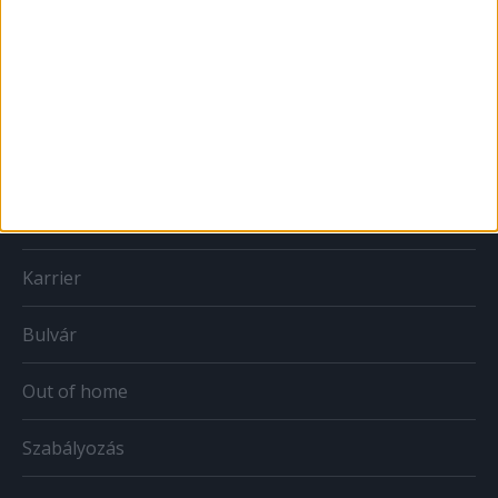
MÉDIA
Print
Web
Mobil
Karrier
Bulvár
Out of home
Szabályozás