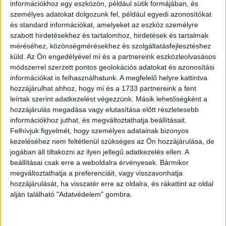
„Nagyon örülünk, hogy az aukció ilyen sikeresnek
információkhoz egy eszközön, például sütik formájában, és
bizonyult. Hiszünk a jótékonykodás és az adakozás
személyes adatokat dolgozunk fel, például egyedi azonosítókat
és standard információkat, amelyeket az eszköz személyre
fontosságában, hisszük, hogy ezzel az összeggel
szabott hirdetésekhez és tartalomhoz, hirdetések és tartalmak
támogatni tudunk egy nagyon fontos ügyet. Egy igazi
méréséhez, közönségmérésekhez és szolgáltatásfejlesztéshez
digitális műtárgy egyszeri, egyedülálló árverésére került
küld.
Az Ön engedélyével mi és a partnereink eszközleolvasásos
ma sor. Nem ez volt az utolsó NFT, amely az Aguttesnél
módszerrel szerzett pontos geolokációs adatokat és azonosítási
kalapács alá kerül, azonban örökre nagyon különleges
információkat is felhasználhatunk. A megfelelő helyre kattintva
marad. Történelmi jelentősége tükrében a világ minden
hozzájárulhat ahhoz, hogy mi és a 1733 partnereink a fent
tájára elküldtük a történetét, és öt kontinens több száz
leírtak szerint adatkezelést végezzünk. Másik lehetőségként a
hozzájárulás megadása vagy elutasítása előtt részletesebb
újságjában és magazinjában jelent meg a hír." – tette hozzá
információkhoz juthat, és megváltoztathatja beállításait.
Maximilien Aguttes, az Aguttes aukciós ház fejlesztési
Felhívjuk figyelmét, hogy személyes adatainak bizonyos
vezetője.
kezeléséhez nem feltétlenül szükséges az Ön hozzájárulása, de
jogában áll tiltakozni az ilyen jellegű adatkezelés ellen. A
beállításai csak erre a weboldalra érvényesek. Bármikor
OLVASTA MÁR?
megváltoztathatja a preferenciáit, vagy visszavonhatja
hozzájárulását, ha visszatér erre az oldalra, és rákattint az oldal
alján található "Adatvédelem" gombra.