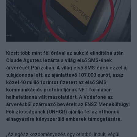
Kicsit több mint fél órával az aukció elindítása után
Claude Aguttes lezárta a világ első SMS-ének
árverését Párizsban. A világ első SMS-ének ezzel új
tulajdonosa lett: az ajánlattevő 107.000 eurót, azaz
közel 40 millió forintot fizetett az első SMS
kommunikációs protokolljának NFT formában
halhatatlanná vált másolatáért. A Vodafone az
árverésből származó bevételt az ENSZ Menekültügyi
Főbiztosságának (UNHCR) ajánlja fel az otthonuk
elhagyására kényszerülő emberek támogatására.
„Az egész kezdeményezés egy ötletből indult, végül