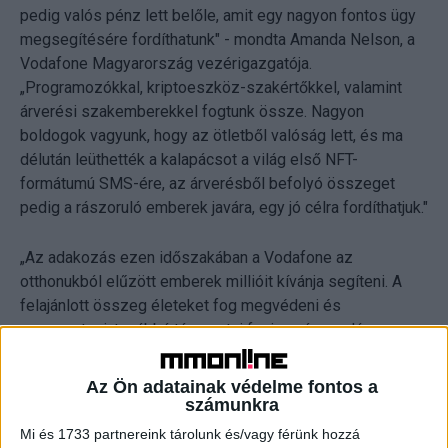
pedig valós pénz lett belőle, amit egy nagyon fontos ügy
megsegítésére fordíthatunk" - mondta Amanda Nelson, a
Vodafone Magyarország vezérigazgatója.
„Programozókkal, kriptoeszköz-szakértőkkel, valamint
árverési szakemberekkel fogtunk össze. Nagyon
boldogok vagyunk, hogy az ötletből valóság lett, és ma
délután leüthették a kalapácsot a világ első NFT-
formátumú SMS-ére, az árverésből befolyó összeget
pedig a rászoruló emberek javára, egy jó célra fordíthatjuk."
„Az adakozás ezen időszakában a Vodafone az
otthonukból elűzött emberek millióit kívánja segíteni. A
felajánlott összeg életeket fog megvédeni és
megmenteni, továbbá támogatni fogja a rászoruló
embereket világszerte – az ünnepi időszakban és azon
túl is." - mondta el Dominique Hyde, az ENSZ
Az Ön adatainak védelme fontos a
Menekültügyi Főbiztosságának külkapcsolati igazgatója.
számunkra
Mi és 1733 partnereink tárolunk és/vagy férünk hozzá