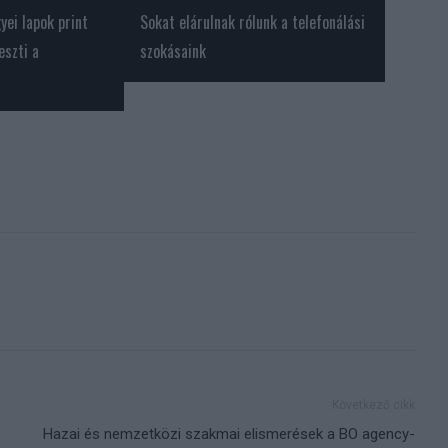
ei lapok print
Sokat elárulnak rólunk a telefonálási
eszti a
szokásaink
Következő cikk
Hazai és nemzetközi szakmai elismerések a BO agency-