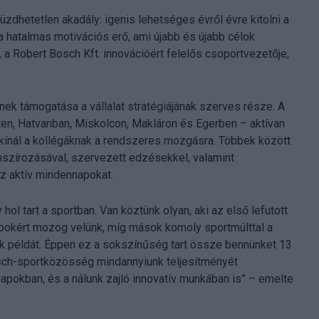
zdhetetlen akadály: igenis lehetséges évről évre kitolni a
a hatalmas motivációs erő, ami újabb és újabb célok
 a Robert Bosch Kft. innovációért felelős csoportvezetője,
ek támogatása a vállalat stratégiájának szerves része. A
ten, Hatvanban, Miskolcon, Makláron és Egerben – aktívan
kínál a kollégáknak a rendszeres mozgásra. Többek között
nszírozásával, szervezett edzésekkel, valamint
az aktív mindennapokat.
hol tart a sportban. Van köztünk olyan, aki az első lefutott
okért mozog velünk, míg mások komoly sportmúlttal a
 példát. Éppen ez a sokszínűség tart össze bennünket 13
osch-sportközösség mindannyiunk teljesítményét
okban, és a nálunk zajló innovatív munkában is” – emelte