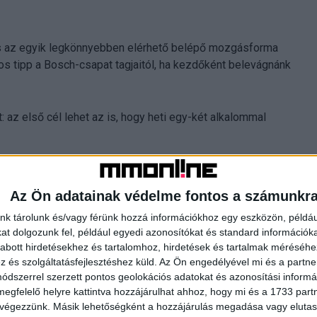
ás az egyik legkönnyebben elérhető belépő mozgásforma
 tipp a Bosch-csapat tagjaitól, ha kezdőként belevágnánk
: az első cél lehet az is, hogy heti egy-két alkalommal
unk mindenáron gyors eredményeket, törekedjünk arra, hogy a
Az Ön adatainak védelme fontos a számunkr
nk tárolunk és/vagy férünk hozzá információkhoz egy eszközön, példáu
gyszerűbb elkezdeni, hiszen nem kell hozzá szinte semmi,
t dolgozunk fel, például egyedi azonosítókat és standard információk
ó minőségű futócipőbe, hogy elkerüljük a sérüléseket.
abott hirdetésekhez és tartalomhoz, hirdetések és tartalmak méréséhe
és szolgáltatásfejlesztéshez küld.
Az Ön engedélyével mi és a partne
ó ugyanúgy része a futásnak, mint maga az edzés. Ne
dszerrel szerzett pontos geolokációs adatokat és azonosítási informác
töltődésre is!
megfelelő helyre kattintva hozzájárulhat ahhoz, hogy mi és a 1733 partne
 végezzünk. Másik lehetőségként a hozzájárulás megadása vagy elutasí