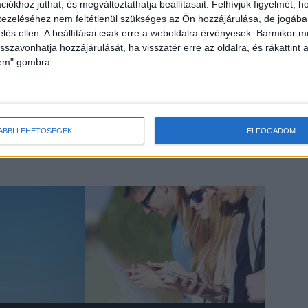
iókhoz juthat, és megváltoztathatja beállításait.
Felhívjuk figyelmét, 
 a megtett kilométerekről és az egyre jobb teljesítményről
ezeléséhez nem feltétlenül szükséges az Ön hozzájárulása, de jogában 
ég, a nagyobb önbizalom és a kiegyensúlyozottabb
zelés ellen. A beállításai csak erre a weboldalra érvényesek. Bármikor m
isszavonhatja hozzájárulását, ha visszatér erre az oldalra, és rákattint a
lem" gombra.
 társakat a futáshoz a barátaink között, vagy akár a
, versenyek és célok segítenek a motiváció
ÁBBI LEHETŐSÉGEK
ELFOGADOM