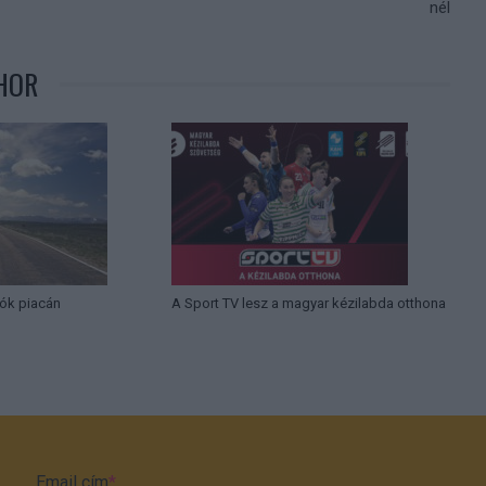
nél
HOR
ók piacán
A Sport TV lesz a magyar kézilabda otthona
Email cím
*