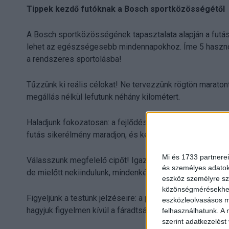
Tippek kezdő futóknak a Bosch sportközösségétől
A Bosch sportközösségének tapasztalata alapján a fut
lehet az egészségesebb mindennapokhoz. Íme 5 hasznos
a rendszeres sportolásba!
Tűzzünk ki reális célokat! Ne tervezzünk rögtön maratont
megállás nélkül lefutunk néhány kilométert.
Haladjunk fokozatosan: a fejlődéshez idő kell. Ne akarj
futás sikerélmény maradjon, és kerüljük a túlterhelést.
Mi és 1733 partnerei
Válasszunk megfelelő cipőt! Igaz, hogy a futást a lege
és személyes adatoka
de mielőtt nekiindulunk, mindenképp fektessünk be egy j
eszköz személyre sz
közönségmérésekhez 
Figyeljünk a testünk jelzéseire: a pihenés, a regeneráci
eszközleolvasásos mó
hagyjuk figyelmen kívül a fáradtságot, szánjunk időt a fel
felhasználhatunk. A 
szerint adatkezelést