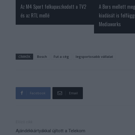
Az M4 Sport felkapaszkodott a TV2
A Bors mellett megy
és az RTL mellé
kiadását is felfügg
Mediaworks
CÍMKÉK
Bosch
Fut a cég
legsportosabb vállalat
Facebook
Email
Előző cikk
Ajándékkártyákkal újított a Telekom