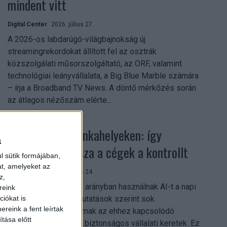
mindent vitt
Digital Center
2026. július 27.
A 2026-os labdarúgó-világbajnokság új
streamingrekordokat állított fel az osztrák
közszolgálati műsorszolgáltató, az ORF, valamint
technológiai leányvállalata, a Big Blue Marble számára
– írja a Broadband TV News. A döntő mérkőzés során
az átlagos nézőszám elérte...
Shadow AI a munkahelyeken: így
a
szerezhetik vissza a cégek a kontrollt
l sütik formájában,
at, amelyeket az
Digital Center
2026. július 24.
z,
A munkavállalók nagy arányban használnak AI-t a napi
reink
munkában, ám friss kutatások szerint sok
iókat is
reink a fent leírtak
szervezetnél hiányoznak az ehhez kapcsolódó
tása előtt
világos irányelvek és biztonságos vállalati keretek. Ez