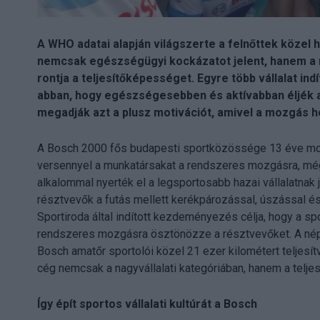
A WHO adatai alapján világszerte a felnőttek közel
nemcsak egészségügyi kockázatot jelent, hanem a mu
rontja a teljesítőképességet. Egyre több vállalat in
abban, hogy egészségesebben és aktívabban éljék 
megadják azt a plusz motivációt, amivel a mozgás h
A Bosch 2000 fős budapesti sportközössége 13 éve mo
versennyel a munkatársakat a rendszeres mozgásra, még
alkalommal nyerték el a legsportosabb hazai vállalatnak
résztvevők a futás mellett kerékpározással, úszással és
Sportiroda által indított kezdeményezés célja, hogy a s
rendszeres mozgásra ösztönözze a résztvevőket. A néps
Bosch amatőr sportolói közel 21 ezer kilométert teljesítv
cég nemcsak a nagyvállalati kategóriában, hanem a teljes
Így épít sportos vállalati kultúrát a Bosch