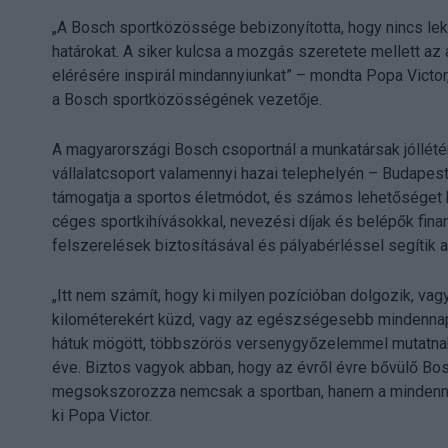
„A Bosch sportközössége bebizonyította, hogy nincs lekü
határokat. A siker kulcsa a mozgás szeretete mellett az 
elérésére inspirál mindannyiunkat” – mondta Popa Victor,
a Bosch sportközösségének vezetője.
A magyarországi Bosch csoportnál a munkatársak jóllétén
vállalatcsoport valamennyi hazai telephelyén – Budapes
támogatja a sportos életmódot, és számos lehetőséget 
céges sportkihívásokkal, nevezési díjak és belépők fina
felszerelések biztosításával és pályabérléssel segítik 
„Itt nem számít, hogy ki milyen pozícióban dolgozik, vagy 
kilométerekért küzd, vagy az egészségesebb mindennap
hátuk mögött, többszörös versenygyőzelemmel mutatnak
éve. Biztos vagyok abban, hogy az évről évre bővülő B
megsokszorozza nemcsak a sportban, hanem a mindennap
ki Popa Victor.