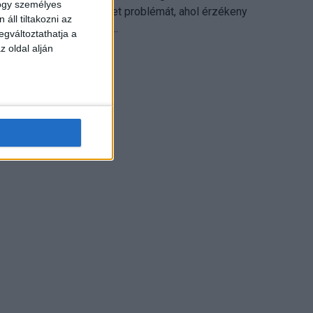
hogy személyes
különösen ott jelenthet problémát, ahol érzékeny
áll tiltakozni az
üzleti információkkal...
egváltoztathatja a
z oldal alján