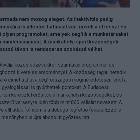
 harmada nem mozog eleget. Az inaktivitás pedig
nkára is jelentős hatással van: növeli a stresszt és
dít olyan programokat, amelyek segítik a munkatársakat
a mindennapjaikat. A munkahelyi sportközösségek
osszú távon is rendszeres szokássá válhat.
tiválja közös edzésekkel, számtalan programmal és
hozzá kivételes eredménnyel. A közösség tagjai hetedik
 járó címet a „Fut a cég” országos megmérettetésen, ahol a
 gyaloglással is gyűjthettek pontokat. A Budapest
porton keresztül erősítse a munkahelyi közösségeket, és
zerű versenyre idén több mint 860 vállalat nevezett. A
e állhattak fel idén is a dobogó legfelső fokára. Ezzel a
 mezőnyben is újra abszolút győztes lett.