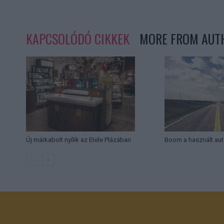
KAPCSOLÓDÓ CIKKEK
MORE FROM AUT
Új márkabolt nyílik az Etele Plázában
Boom a használt aut