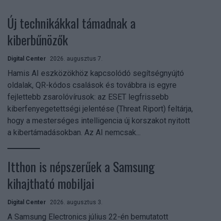
Új technikákkal támadnak a
kiberbűnözők
Digital Center
2026. augusztus 7.
Hamis AI eszközökhöz kapcsolódó segítségnyújtó
oldalak, QR-kódos csalások és továbbra is egyre
fejlettebb zsarolóvírusok: az ESET legfrissebb
kiberfenyegetettségi jelentése (Threat Riport) feltárja,
hogy a mesterséges intelligencia új korszakot nyitott
a kibertámadásokban. Az AI nemcsak...
Itthon is népszerűek a Samsung
kihajtható mobiljai
Digital Center
2026. augusztus 3.
A Samsung Electronics július 22-én bemutatott