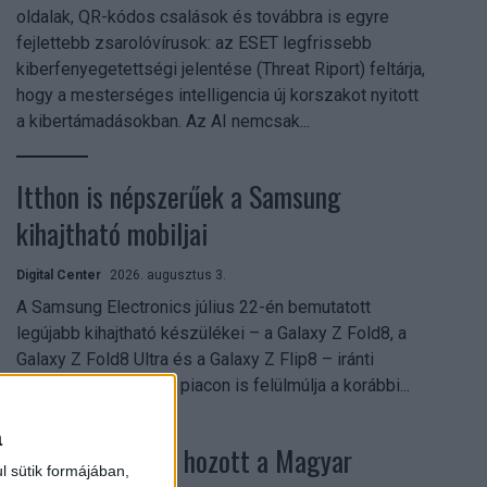
oldalak, QR-kódos csalások és továbbra is egyre
fejlettebb zsarolóvírusok: az ESET legfrissebb
kiberfenyegetettségi jelentése (Threat Riport) feltárja,
hogy a mesterséges intelligencia új korszakot nyitott
a kibertámadásokban. Az AI nemcsak...
Itthon is népszerűek a Samsung
kihajtható mobiljai
Digital Center
2026. augusztus 3.
A Samsung Electronics július 22-én bemutatott
legújabb kihajtható készülékei – a Galaxy Z Fold8, a
Galaxy Z Fold8 Ultra és a Galaxy Z Flip8 – iránti
érdeklődés a magyar piacon is felülmúlja a korábbi...
a
Költési bummot hozott a Magyar
l sütik formájában,