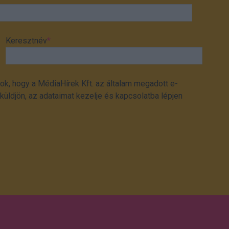
Keresztnév
*
ok, hogy a MédiaHírek Kft. az általam megadott e-
üldjön, az adataimat kezelje és kapcsolatba lépjen