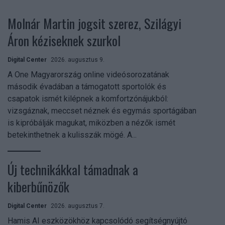
Molnár Martin jogsit szerez, Szilágyi
Áron kéziseknek szurkol
Digital Center
2026. augusztus 9.
A One Magyarország online videósorozatának
második évadában a támogatott sportolók és
csapatok ismét kilépnek a komfortzónájukból:
vizsgáznak, meccset néznek és egymás sportágában
is kipróbálják magukat, miközben a nézők ismét
betekinthetnek a kulisszák mögé. A...
Új technikákkal támadnak a
kiberbűnözők
Digital Center
2026. augusztus 7.
Hamis AI eszközökhöz kapcsolódó segítségnyújtó