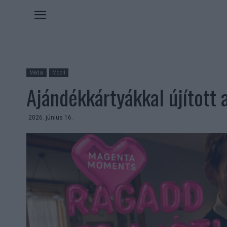
Média
Mobil
Ajándékkártyákkal újított
2026. június 16.