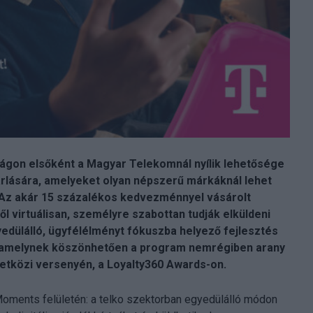
gon elsőként a Magyar Telekomnál nyílik lehetősége
lására, amelyeket olyan népszerű márkáknál lehet
o. Az akár 15 százalékos kedvezménnyel vásárolt
 virtuálisan, személyre szabottan tudják elküldeni
yedülálló, ügyfélélményt fókuszba helyező fejlesztés
, amelynek köszönhetően a program nemrégiben arany
tközi versenyén, a Loyalty360 Awards-on.
Moments felületén: a telko szektorban egyedülálló módon