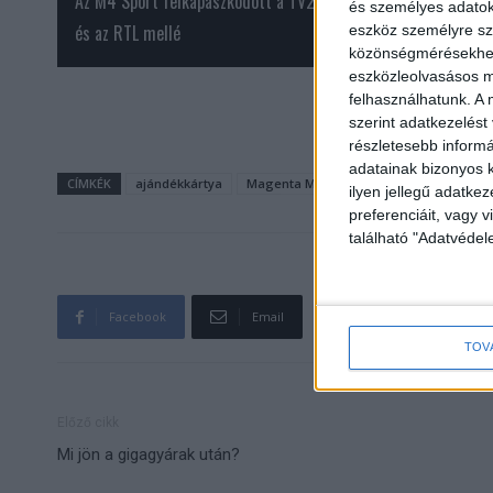
Az M4 Sport felkapaszkodott a TV2
A Bors mellett megy
és személyes adatoka
és az RTL mellé
kiadását is felfügg
eszköz személyre sz
közönségmérésekhez 
Mediaworks
eszközleolvasásos mó
felhasználhatunk. A 
szerint adatkezelést
részletesebb informác
adatainak bizonyos k
CÍMKÉK
ajándékkártya
Magenta Moments
Telekom
ilyen jellegű adatke
preferenciáit, vagy v
található "Adatvéde
Facebook
Email
TOV
Előző cikk
Mi jön a gigagyárak után?