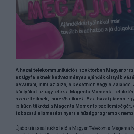
A hazai telekommunikációs szektorban Magyarorszá
az ügyfeleknek kedvezményes ajándékkártyák vásár
beváltani, mint az Alza, a Decathlon vagy a Zaland
kártyákat az ügyfelek a Magenta Moments felületéről
szeretteiknek, ismerőseiknek. Ez a hazai piacon eg
is hűen tükrözi a Magenta Moments szellemiségét
fokozatú elismerést nyert a hűségprogramok nemze
Újabb újítással rukkol elő a Magyar Telekom a Magenta 