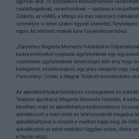
ügyfelei akár 15 százalékos kedvezménnyel vásárolhatnak
családtagjaiknak, ismerőseiknek – ráadásul a címzettnek 
Zalando, az eMAG, a Mango és más népszerű márkáknál le
személyre is lehet szabni egyedi üzenettel, fényképpel, 
napra. Az elérhető márkák köre folyamatosan bővül.
„Díjnyertes Magenta Moments felületünkön folyamatosan
kedvezményeket nyújtsunk ügyfeleinknek egy egyszerűen 
szeretnénk ügyfeleinknek lehetőséget adni arra, hogy 
ballagásról, születésnapról, egy jeles ünnepről vagy cs
Pereszlényi Zoltán, a Magyar Telekom kereskedelmi vez
Az ajándékkártyákat különböző összegekben és márkátó
Telekom applikáció Magenta Moments felületén. A ked
beváltani, majd az ajándékkártya kedvezményes összegét 
ajándékozott e-mail címét és telefonszámát megadva lehe
ajándékkártyával a címzett e-mailben kapja meg, de SMS-
ajándékozott az adott márkától függően online, illetve az
a Nuclei végzi.