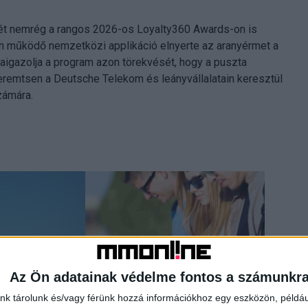
ét nemrég a rangos 2026-os Loyalty360 Awards-on is
n működő nemzetközi applikáció elnyerte az aranyérmet a
zaigazolja a program azon törekvését, hogy a puszta
teremtsen a Deutsche Telekom és leányvállalatain keresztül
zámára.
Az Ön adatainak védelme fontos a számunkr
nk tárolunk és/vagy férünk hozzá információkhoz egy eszközön, példáu