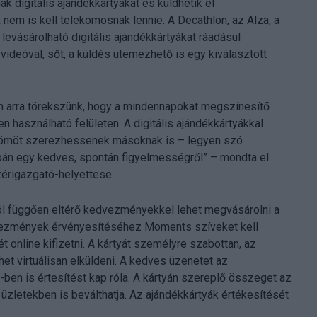
 digitális ajándékkártyákat és küldhetik el
nem is kell telekomosnak lennie. A Decathlon, az Alza, a
vásárolható digitális ajándékkártyákat ráadásul
videóval, sőt, a küldés ütemezhető is egy kiválasztott
 arra törekszünk, hogy a mindennapokat megszínesítő
használható felületen. A digitális ajándékkártyákkal
örömöt szerezhessenek másoknak is – legyen szó
upán egy kedves, spontán figyelmességről” – mondta el
érigazgató-helyettese.
l függően eltérő kedvezményekkel lehet megvásárolni a
vezmények érvényesítéséhez Moments szíveket kell
online kifizetni. A kártyát személyre szabottan, az
t virtuálisan elküldeni. A kedves üzenetet az
ben is értesítést kap róla. A kártyán szereplő összeget az
 üzletekben is beválthatja. Az ajándékkártyák értékesítését