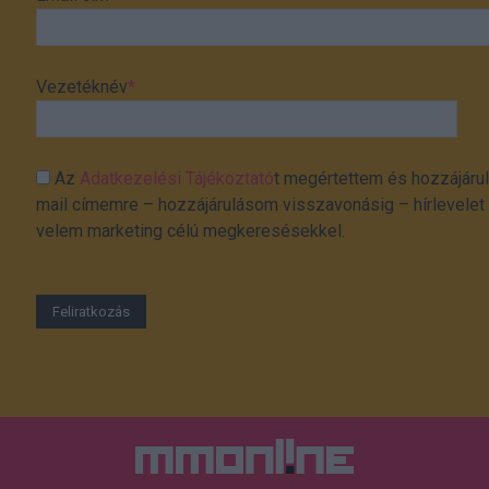
Vezetéknév
*
Az
Adatkezelési Tájékoztató
t megértettem és hozzájárul
mail címemre – hozzájárulásom visszavonásig – hírlevelet k
velem marketing célú megkeresésekkel.