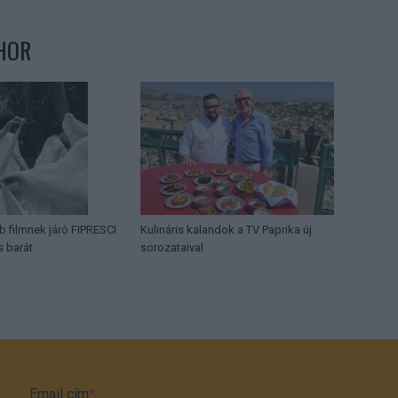
HOR
b filmnek járó FIPRESCI
Kulináris kalandok a TV Paprika új
s barát
sorozataival
Email cím
*