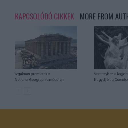
KAPCSOLÓDÓ CIKKEK
MORE FROM AUT
Izgalmas premierek a
Versenyben a legjob
National Geographic műsorán
Nagydíjért a Csende