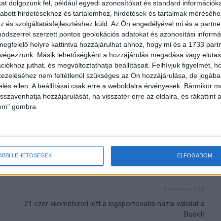
ei lapok print
Sokat elárulnak rólunk a telefonálási
t dolgozunk fel, például egyedi azonosítókat és standard információk
eszti a
szokásaink
abott hirdetésekhez és tartalomhoz, hirdetések és tartalmak méréséhe
és szolgáltatásfejlesztéshez küld.
Az Ön engedélyével mi és a partne
dszerrel szerzett pontos geolokációs adatokat és azonosítási informác
megfelelő helyre kattintva hozzájárulhat ahhoz, hogy mi és a 1733 partne
 végezzünk. Másik lehetőségként a hozzájárulás megadása vagy elutasí
iókhoz juthat, és megváltoztathatja beállításait.
Felhívjuk figyelmét, 
ezeléséhez nem feltétlenül szükséges az Ön hozzájárulása, de jogában 
zelés ellen. A beállításai csak erre a weboldalra érvényesek. Bármikor m
isszavonhatja hozzájárulását, ha visszatér erre az oldalra, és rákattint a
lem" gombra.
ÁBBI LEHETŐSÉGEK
ELFOGADOM
Következő cikk
21 ezer kilométerrel lett a legsportosabb hazai vállalat a
Bosch