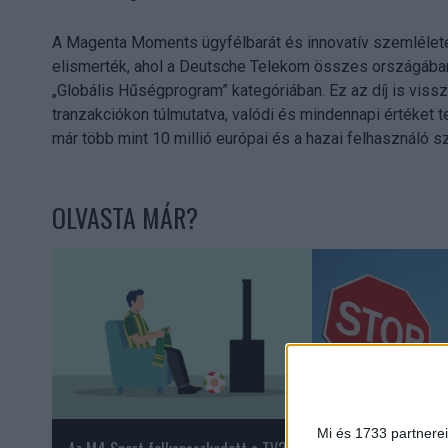
A Magenta Moments ügyfélbarát és innovatív szemlélet
elismerték, ahol a Deutsche Telekom összes országába
„Globális Hűségprogram” kategóriában. Ez az díj is viss
tranzakciókon túlmutatva, valódi és mindennapi értéket 
már több mint 10 millió európai és a hazai felhasználó s
OLVASTA MÁR?
Mi és 1733 partnerei