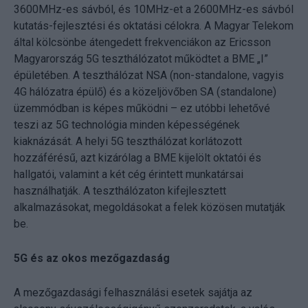
3600MHz-es sávból, és 10MHz-et a 2600MHz-es sávból
kutatás-fejlesztési és oktatási célokra. A Magyar Telekom
által kölcsönbe átengedett frekvenciákon az Ericsson
Magyarország 5G teszthálózatot működtet a BME „I”
épületében. A teszthálózat NSA (non-standalone, vagyis
4G hálózatra épülő) és a közeljövőben SA (standalone)
üzemmódban is képes működni – ez utóbbi lehetővé
teszi az 5G technológia minden képességének
kiaknázását. A helyi 5G teszthálózat korlátozott
hozzáférésű, azt kizárólag a BME kijelölt oktatói és
hallgatói, valamint a két cég érintett munkatársai
használhatják. A teszthálózaton kifejlesztett
alkalmazásokat, megoldásokat a felek közösen mutatják
be.
5G és az okos mezőgazdaság
A mezőgazdasági felhasználási esetek sajátja az