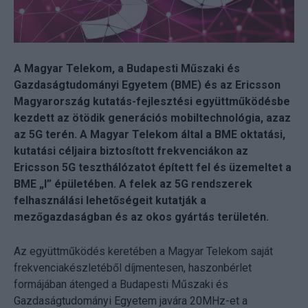
A Magyar Telekom, a Budapesti Műszaki és
Gazdaságtudományi Egyetem (BME) és az Ericsson
Magyarország kutatás-fejlesztési együttműködésbe
kezdett az ötödik generációs mobiltechnológia, azaz
az 5G terén. A Magyar Telekom által a BME oktatási,
kutatási céljaira biztosított frekvenciákon az
Ericsson 5G teszthálózatot épített fel és üzemeltet a
BME „I” épületében. A felek az 5G rendszerek
felhasználási lehetőségeit kutatják a
mezőgazdaságban és az okos gyártás területén.
Az együttműködés keretében a Magyar Telekom saját
frekvenciakészletéből díjmentesen, haszonbérlet
formájában átenged a Budapesti Műszaki és
Gazdaságtudományi Egyetem javára 20MHz-et a