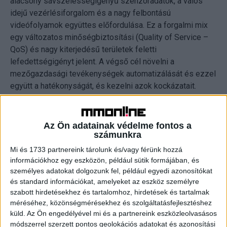
alacsony sávszélességigényű szenzoradatok, a valós
idejű vezérlésiforgalom és a nagy felbontású
videófolyamok együttes előfordulása. Ez a forgalmi mix
egy változatos minőségbiztosítási (Quality of Service –
QoS) és nagy kiterjedésű területek feletti
lefedettségigényt jelent. A végső cél növelni a
mezőgazdasági tevékenységek automatizálását és ezzel
együtt a hatékonyságát, és kezelni azok kockázatait.
Szcenárióink olyan fejlett technológiát igénylő
tevékenységeket tartalmaznak, mint a kooperatív
drónrajok együttműködése, vagy a prediktív analitikára
Az Ön adatainak védelme fontos a
alkalmazott mesterséges intelligencia. Az okos
számunkra
mezőgazdaság kültéri tevékenységeire jellemző a
Mi és 1733 partnereink tárolunk és/vagy férünk hozzá
gyakran változó környezet, ezért a szolgáltatásoknak
információkhoz egy eszközön, például sütik formájában, és
alkalmazkodni kell ehhez a dinamikus környezethez. A
személyes adatokat dolgozunk fel, például egyedi azonosítókat
és standard információkat, amelyeket az eszköz személyre
nagyszámú IoT szenzorral megvalósított pontos és
szabott hirdetésekhez és tartalomhoz, hirdetések és tartalmak
folyamatos talaj- és terménymonitorozás folyamatosan
méréséhez, közönségmérésekhez és szolgáltatásfejlesztéshez
bemeneti adatot generál. Mesterséges intelligencia
küld.
Az Ön engedélyével mi és a partnereink eszközleolvasásos
támogatja az erre az adatfolyamra támaszkodó
módszerrel szerzett pontos geolokációs adatokat és azonosítási