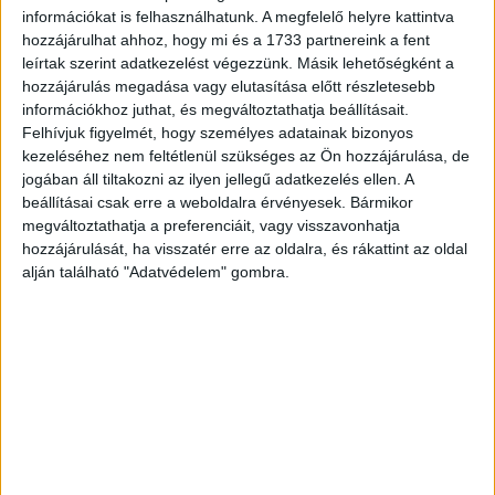
automatizált döntési folyamatokat, és ezt virtualizált
információkat is felhasználhatunk. A megfelelő helyre kattintva
hálózati szolgáltatásként teszi elérhetővé. A
hozzájárulhat ahhoz, hogy mi és a 1733 partnereink a fent
termőföldeken dolgozó eszközök időkritikus vezérlését
leírtak szerint adatkezelést végezzünk. Másik lehetőségként a
hozzájárulás megadása vagy elutasítása előtt részletesebb
biztosító forgalom együtt létezik a nagyfelbontású
információkhoz juthat, és megváltoztathatja beállításait.
videófolyamokkal, ezért 5G hálózati szeletelést (slicing)
Felhívjuk figyelmét, hogy személyes adatainak bizonyos
kell alkalmazni a nagyon eltérő jellemzőkkel rendelkező
kezeléséhez nem feltétlenül szükséges az Ön hozzájárulása, de
folyamok kiszolgálására.
jogában áll tiltakozni az ilyen jellegű adatkezelés ellen. A
beállításai csak erre a weboldalra érvényesek. Bármikor
Felhőből vezérelt drón: A drón a repülés közben
megváltoztathatja a preferenciáit, vagy visszavonhatja
hozzájárulását, ha visszatér erre az oldalra, és rákattint az oldal
kamerájával videót közvetít az informatikai felhőbe. A
alján található "Adatvédelem" gombra.
kameraképet a szerver elemzi, és ez alapján egyrészt
lokalizálja a drónt, másrészt felismeri a képen látható
objektumokat. Az objektumok felismerése kis
késleltetéssel és nagy pontossággal a felhőben történik
mesterséges intelligencia és nagyméretű modellek
alkalmazásával. A drón irányítása szintén a felhőből
történik, a képen felismert jelölők alapján térkép készül,
amit aztán a drón a lokalizáció és végső soron a repülése
során használ. A videó kapcsolat miatt a drón igényli a kis