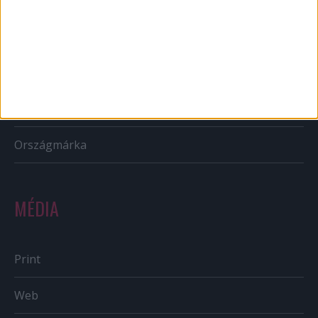
CSR
PR
Reklám
Sportbiznisz
Országmárka
MÉDIA
Print
Web