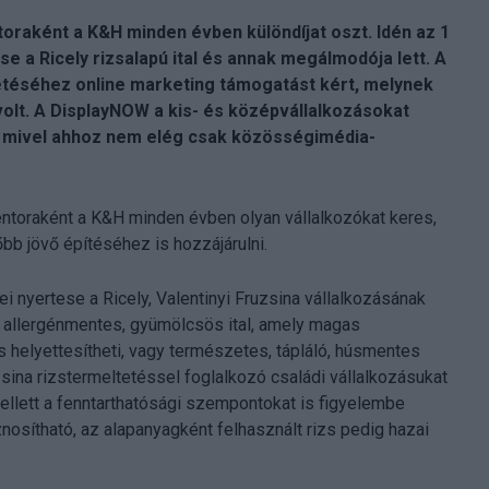
raként a K&H minden évben különdíjat oszt. Idén az 1
e a Ricely rizsalapú ital és annak megálmodója lett. A
etéséhez online marketing támogatást kért, melynek
olt. A DisplayNOW a kis- és középvállalkozásokat
 mivel ahhoz nem elég csak közösségimédia-
ntoraként a K&H minden évben olyan vállalkozókat keres,
bb jövő építéséhez is hozzájárulni.
ei nyertese a Ricely, Valentinyi Fruzsina vállalkozásának
s allergénmentes, gyümölcsös ital, amely magas
 helyettesítheti, vagy természetes, tápláló, húsmentes
uzsina rizstermeltetéssel foglalkozó családi vállalkozásukat
llett a fenntarthatósági szempontokat is figyelembe
osítható, az alapanyagként felhasznált rizs pedig hazai