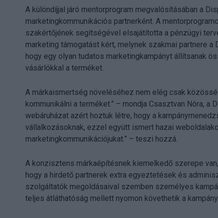
A különdíjjal járó mentorprogram megvalósításában a D
marketingkommunikációs partnerként. A mentorprogramon 
szakértőjének segítségével elsajátította a pénzügyi terv
marketing támogatást kért, melynek szakmai partnere a D
hogy egy olyan tudatos marketingkampányt állítsanak ös
vásárlókkal a terméket.
A márkaismertség növeléséhez nem elég csak közösség
kommunikálni a terméket.” – mondja Csasztvan Nóra, a 
webáruházat azért hoztuk létre, hogy a kampánymenedzs
vállalkozásoknak, ezzel együtt ismert hazai weboldalak
marketingkommunikációjukat.” – teszi hozzá.
A konzisztens márkaépítésnek kiemelkedő szerepe van,
hogy a hirdető partnerek extra egyeztetések és adminiszt
szolgáltatók megoldásaival szemben személyes kampá
teljes átláthatóság mellett nyomon követhetik a kampány 