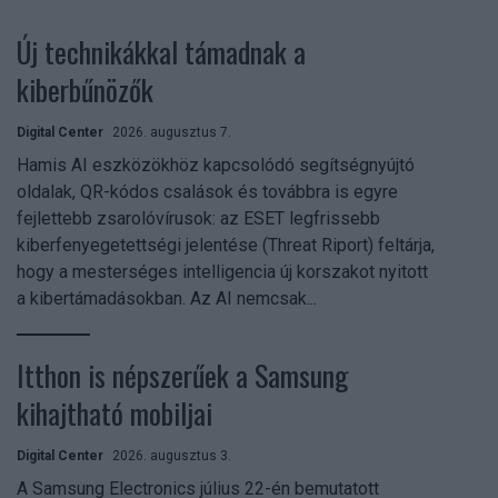
Új technikákkal támadnak a
kiberbűnözők
Digital Center
2026. augusztus 7.
Hamis AI eszközökhöz kapcsolódó segítségnyújtó
oldalak, QR-kódos csalások és továbbra is egyre
fejlettebb zsarolóvírusok: az ESET legfrissebb
kiberfenyegetettségi jelentése (Threat Riport) feltárja,
hogy a mesterséges intelligencia új korszakot nyitott
a kibertámadásokban. Az AI nemcsak...
Itthon is népszerűek a Samsung
kihajtható mobiljai
Digital Center
2026. augusztus 3.
A Samsung Electronics július 22-én bemutatott