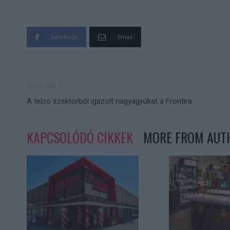
Facebook
Email
Előző cikk
A telco szektorból igazolt nagyágyúkat a Frontira
KAPCSOLÓDÓ CIKKEK
MORE FROM AUT