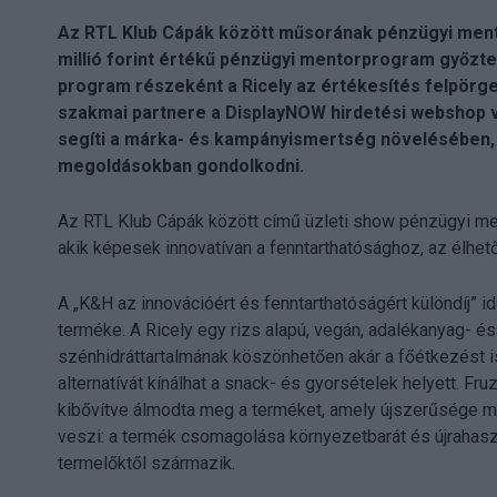
Az RTL Klub Cápák között műsorának pénzügyi mento
millió forint értékű pénzügyi mentorprogram győztes
program részeként a Ricely az értékesítés felpörg
szakmai partnere a DisplayNOW hirdetési webshop v
segíti a márka- és kampányismertség növelésében,
megoldásokban gondolkodni.
Az RTL Klub Cápák között című üzleti show pénzügyi me
akik képesek innovatívan a fenntarthatósághoz, az élhető
A „K&H az innovációért és fenntarthatóságért különdíj” id
terméke. A Ricely egy rizs alapú, vegán, adalékanyag- é
szénhidráttartalmának köszönhetően akár a főétkezést is
alternatívát kínálhat a snack- és gyorsételek helyett. Fr
kibővítve álmodta meg a terméket, amely újszerűsége me
veszi: a termék csomagolása környezetbarát és újrahaszn
termelőktől származik.