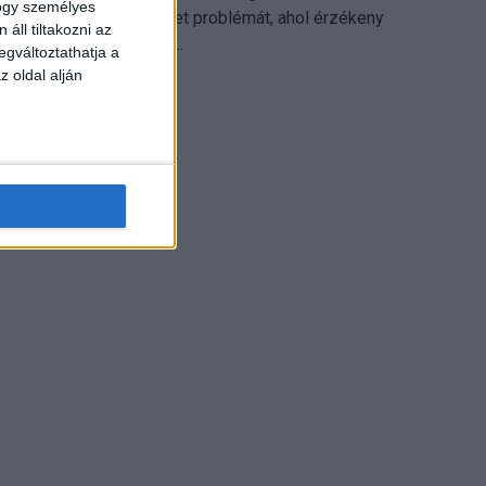
hogy személyes
különösen ott jelenthet problémát, ahol érzékeny
áll tiltakozni az
üzleti információkkal...
egváltoztathatja a
z oldal alján