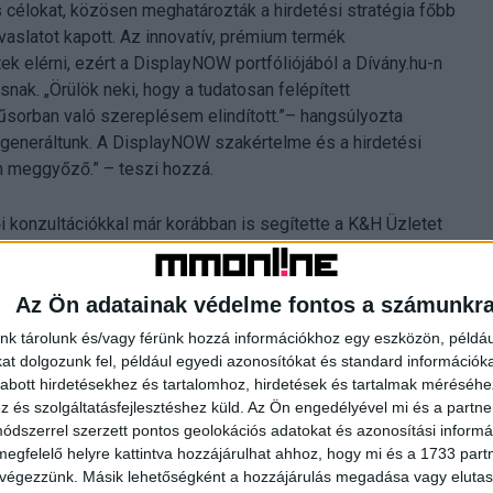
célokat, közösen meghatározták a hirdetési stratégia főbb
vaslatot kapott. Az innovatív, prémium termék
k elérni, ezért a DisplayNOW portfóliójából a Dívány.hu-n
ak. „Örülök neki, hogy a tudatosan felépített
műsorban való szereplésem elindított.”– hangsúlyozta
st generáltunk. A DisplayNOW szakértelme és a hirdetési
 meggyőző.” – teszi hozzá.
konzultációkkal már korábban is segítette a K&H Üzletet
ai KKV-k ismertség- és márkaépítése nem csak a cégek
és a magyar gazdaságot is.” – mondja a hirdetési
Az Ön adatainak védelme fontos a számunkr
nk tárolunk és/vagy férünk hozzá információkhoz egy eszközön, példáu
t dolgozunk fel, például egyedi azonosítókat és standard információk
abott hirdetésekhez és tartalomhoz, hirdetések és tartalmak méréséhe
és szolgáltatásfejlesztéshez küld.
Az Ön engedélyével mi és a partne
n vállalkozások jelentkezését, melyek tulajdonosai
dszerrel szerzett pontos geolokációs adatokat és azonosítási informác
ítésére vagy megmentésére.
megfelelő helyre kattintva hozzájárulhat ahhoz, hogy mi és a 1733 partne
 végezzünk. Másik lehetőségként a hozzájárulás megadása vagy elutasí