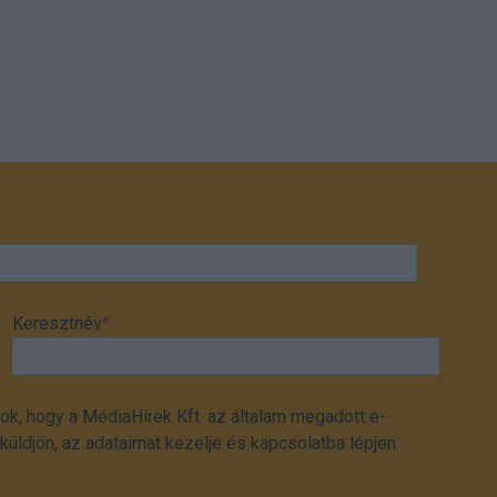
Keresztnév
*
ok, hogy a MédiaHírek Kft. az általam megadott e-
üldjön, az adataimat kezelje és kapcsolatba lépjen