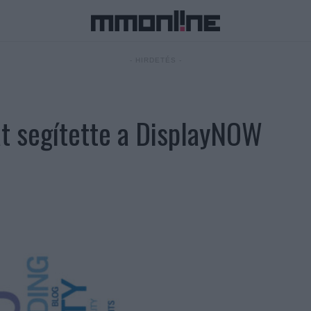
- HIRDETÉS -
át segítette a DisplayNOW