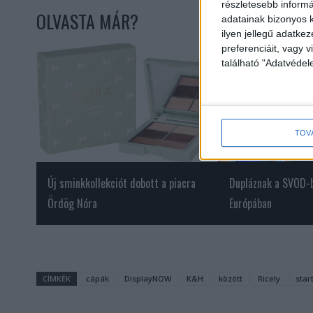
részletesebb informác
OLVASTA MÁR?
adatainak bizonyos k
ilyen jellegű adatke
preferenciáit, vagy v
található "Adatvéde
TOV
Új sminkkollekciót dobott a piacra
Dupláznak a SVOD-b
Ördög Nóra
Európában
CÍMKÉK
cápák
DisplayNOW
K&H
között
Ricely
star