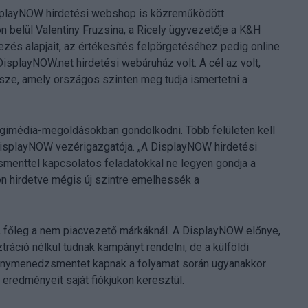
isplayNOW hirdetési webshop is közreműködött
belül Valentiny Fruzsina, a Ricely ügyvezetője a K&H
ezés alapjait, az értékesítés felpörgetéséhez pedig online
isplayNOW.net hirdetési webáruház volt. A cél az volt,
sze, amely országos szinten meg tudja ismertetni a
imédia-megoldásokban gondolkodni. Több felületen kell
DisplayNOW vezérigazgatója. „A DisplayNOW hirdetési
menttel kapcsolatos feladatokkal ne legyen gondja a
on hirdetve mégis új szintre emelhessék a
 főleg a nem piacvezető márkáknál. A DisplayNOW előnye,
ráció nélkül tudnak kampányt rendelni, de a külföldi
nymenedzsmentet kapnak a folyamat során ugyanakkor
eredményeit saját fiókjukon keresztül.