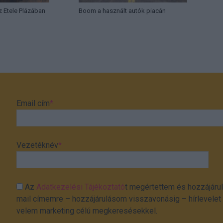
az Etele Plázában
Boom a használt autók piacán
Email cím
*
Vezetéknév
*
Az
Adatkezelési Tájékoztató
t megértettem és hozzájárul
mail címemre – hozzájárulásom visszavonásig – hírlevelet k
velem marketing célú megkeresésekkel.