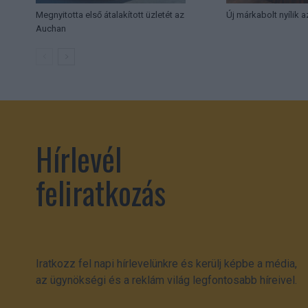
Megnyitotta első átalakított üzletét az
Új márkabolt nyílik 
Auchan
Hírlevél
feliratkozás
Iratkozz fel napi hírlevelünkre és kerülj képbe a média,
az ügynökségi és a reklám világ legfontosabb híreivel.