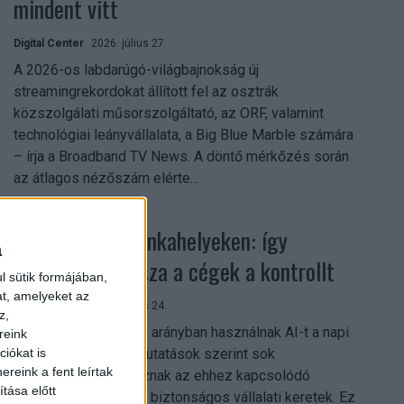
mindent vitt
Digital Center
2026. július 27.
A 2026-os labdarúgó-világbajnokság új
streamingrekordokat állított fel az osztrák
közszolgálati műsorszolgáltató, az ORF, valamint
technológiai leányvállalata, a Big Blue Marble számára
– írja a Broadband TV News. A döntő mérkőzés során
az átlagos nézőszám elérte...
Shadow AI a munkahelyeken: így
a
szerezhetik vissza a cégek a kontrollt
l sütik formájában,
at, amelyeket az
Digital Center
2026. július 24.
z,
A munkavállalók nagy arányban használnak AI-t a napi
reink
munkában, ám friss kutatások szerint sok
iókat is
reink a fent leírtak
szervezetnél hiányoznak az ehhez kapcsolódó
tása előtt
világos irányelvek és biztonságos vállalati keretek. Ez