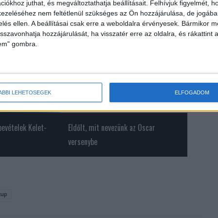
iókhoz juthat, és megváltoztathatja beállításait.
Felhívjuk figyelmét, 
ezeléséhez nem feltétlenül szükséges az Ön hozzájárulása, de jogában 
zelés ellen. A beállításai csak erre a weboldalra érvényesek. Bármikor m
isszavonhatja hozzájárulását, ha visszatér erre az oldalra, és rákattint a
lem" gombra.
ÁBBI LEHETŐSÉGEK
ELFOGADOM
evételek Kelet-
Eldőlt, mit nevezünk az Oscar
versenybe
tup