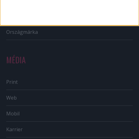
Reklám
Sportbiznisz
Országmárka
MÉDIA
Print
Web
Mobil
Karrier