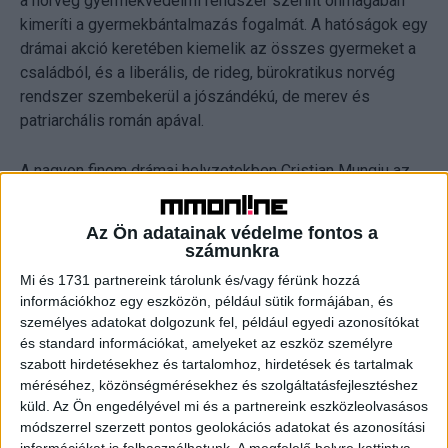
a norvég gyermekvédelmi rendszer szerint önmagában
kimeríti a gyermekbántalmazás fogalmát. A hatóságok egy
drámai akció keretében kiemelik az összes gyermeket a
családból, és a liberális, de rideg, bürokratikus norvég
rendszer szembekerül a jószándékú, de merev és
patriarchális román apával.
A nagyon finom drámai helyzetekben Cristian Mungiu az
együttélés kérdését és a progresszió nevében elkövetett
túlkapások problémáját veti fel, és rámutat a nyugati
Az Ön adatainak védelme fontos a
társadalmak polarizációjára, amelyben a kételkedésnek
számunkra
egyre kevésbé van helye.
Mi és 1731 partnereink tárolunk és/vagy férünk hozzá
információkhoz egy eszközön, például sütik formájában, és
A román film nyerte el a nemzetközi filmkritikusok
személyes adatokat dolgozunk fel, például egyedi azonosítókat
szövetsége, a FIPRESCI díját is.
és standard információkat, amelyeket az eszköz személyre
szabott hirdetésekhez és tartalomhoz, hirdetések és tartalmak
méréséhez, közönségmérésekhez és szolgáltatásfejlesztéshez
A zsűri a második legjelentősebb díjat, a Nagydíjat Andrej
küld.
Az Ön engedélyével mi és a partnereink eszközleolvasásos
Zvjagincev orosz rendező Minotaurusz című thillerének
módszerrel szerzett pontos geolokációs adatokat és azonosítási
ítélte. A francia finanszírozással készült bűnügyi történet
információkat is felhasználhatunk. A megfelelő helyre kattintva