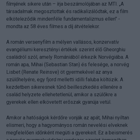
filmjének sikere után – írja beszámolójában az MTI. „A
társadalmak megosztottak és radikalizálódtak, ez a film
elköteleződik mindenféle fundamentalizmus ellen" -
mondta az 58 éves filmes a díj átvételekor.
A román versenyfilm a mélyen vallásos, konzervatív
evangéliumi keresztényi értékek szerint élő Gheorghiu
családról szól, amely Romániából érkezik Norvégiába. A
román apa, Mihai (Sebastian Stan) és felesége, a norvég
Lisbet (Renate Reinsve) öt gyermekével az anya
szülőhelyére, egy fjord melletti idilli faluba költözik. A
kezdetben sikeresnek tűnő beilleszkedés ellenére a
család helyzete ellehetetlenül, amikor a szülőkre a
gyerekek ellen elkövetett erőszak gyanúja vetül.
Amikor a hatóságok kérdőre vonják az apát, Mihai nyíltan
elismeri, hogy a hagyományos román nevelési elveknek
megfelelően időnként megüti a gyerekeit. Ez a beismerés