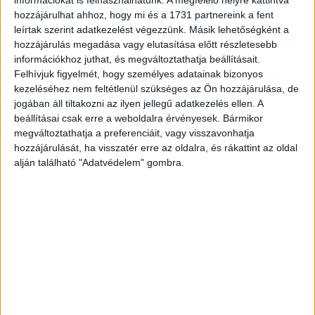
Claude Chabrol francia rendező A hűtlen feleség (1969)
hozzájárulhat ahhoz, hogy mi és a 1731 partnereink a fent
című filmjének kortárs orosz környezetbe helyezett
leírtak szerint adatkezelést végezzünk. Másik lehetőségként a
adaptációja, amelyben egy felső középosztályhoz tartozó
hozzájárulás megadása vagy elutasítása előtt részletesebb
információkhoz juthat, és megváltoztathatja beállításait.
házaspár drámáján keresztül világít rá az ukrajnai háborúba
Felhívjuk figyelmét, hogy személyes adatainak bizonyos
belefáradt orosz társadalom széthullására.
kezeléséhez nem feltétlenül szükséges az Ön hozzájárulása, de
jogában áll tiltakozni az ilyen jellegű adatkezelés ellen. A
Ez az első alkalom, hogy Andrej Zvjagincev nem a
beállításai csak erre a weboldalra érvényesek. Bármikor
hazájában, Oroszországban forgatott filmet, ahol
megváltoztathatja a preferenciáit, vagy visszavonhatja
várhatóan nem is mutatják be a Minotauruszt a rendező
hozzájárulását, ha visszatér erre az oldalra, és rákattint az oldal
nyíltan háborúellenes álláspontja miatt.
alján található "Adatvédelem" gombra.
A film főhőse egy sikeres üzletember, aki feleségével, és
fiukkal luxus körülmények között egy gyönyörű erdőszéli
házban él. A történet 2022-ben az ukrajnai háború kitörése
utáni hetekben játszódik, amikor is az oligarchát más
vállalatok vezetőihez hasonlóan magához hívatja a
település polgármestere, és azt kéri tőle, jelölje ki azokat
a munkavállalóit, akiket az állam kérésére azonnal be lehet