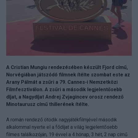
A Cristian Mungiu rendezésében készült Fjord című,
Norvégiában játszódó filmnek ítélte szombat este az
Arany Pálmát a zsűri a 79. Cannes-i Nemzetközi
Filmfesztiválon. A zsűri a második legjelentősebb
díjat, a Nagydíjat Andrej Zvjagincev orosz rendező
Minotaurusz című thillerének ítélte.
A román rendező ötödik nagyjátékfilmjével második
alkalommal nyerte el a fődíjat a világ legjelentősebb
filmes találkozóján, 19 évvel a 4 hónap, 3 hét, 2 nap című