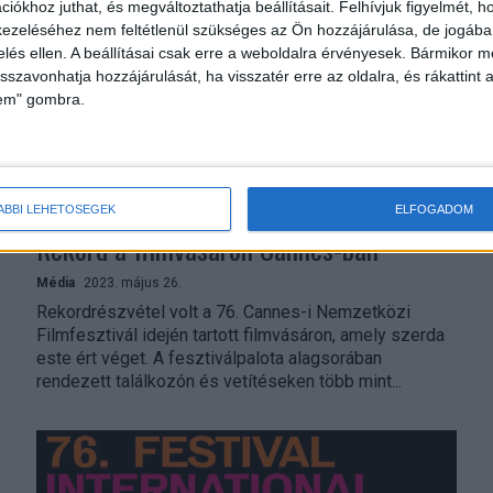
iókhoz juthat, és megváltoztathatja beállításait.
Felhívjuk figyelmét, 
ezeléséhez nem feltétlenül szükséges az Ön hozzájárulása, de jogában 
zelés ellen. A beállításai csak erre a weboldalra érvényesek. Bármikor m
isszavonhatja hozzájárulását, ha visszatér erre az oldalra, és rákattint a
lem" gombra.
ÁBBI LEHETŐSÉGEK
ELFOGADOM
Rekord a filmvásáron Cannes-ban
Média
2023. május 26.
Rekordrészvétel volt a 76. Cannes-i Nemzetközi
Filmfesztivál idején tartott filmvásáron, amely szerda
este ért véget. A fesztiválpalota alagsorában
rendezett találkozón és vetítéseken több mint...