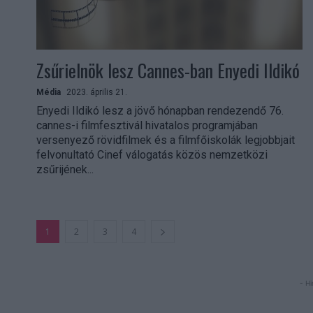
Zsűrielnök lesz Cannes-ban Enyedi Ildikó
Média
2023. április 21.
Enyedi Ildikó lesz a jövő hónapban rendezendő 76.
cannes-i filmfesztivál hivatalos programjában
versenyező rövidfilmek és a filmfőiskolák legjobbjait
felvonultató Cinef válogatás közös nemzetközi
zsűrijének...
1
2
3
4
- Hi