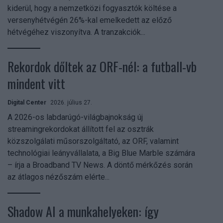
kiderül, hogy a nemzetközi fogyasztók költése a
versenyhétvégén 26%-kal emelkedett az előző
hétvégéhez viszonyítva. A tranzakciók...
Rekordok dőltek az ORF-nél: a futball-vb
mindent vitt
Digital Center
2026. július 27.
A 2026-os labdarúgó-világbajnokság új
streamingrekordokat állított fel az osztrák
közszolgálati műsorszolgáltató, az ORF, valamint
technológiai leányvállalata, a Big Blue Marble számára
– írja a Broadband TV News. A döntő mérkőzés során
az átlagos nézőszám elérte...
Shadow AI a munkahelyeken: így