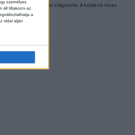
hogy személyes
Electronics platformján világszerte. A kollekció része
áll tiltakozni az
Leonardo...
egváltoztathatja a
z oldal alján