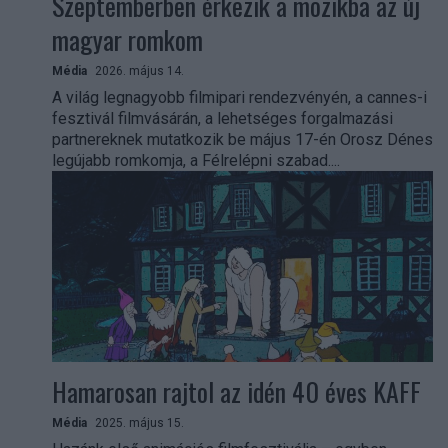
Szeptemberben érkezik a mozikba az új
magyar romkom
Média
2026. május 14.
A világ legnagyobb filmipari rendezvényén, a cannes-i
fesztivál filmvásárán, a lehetséges forgalmazási
partnereknek mutatkozik be május 17-én Orosz Dénes
legújabb romkomja, a Félrelépni szabad....
Hamarosan rajtol az idén 40 éves KAFF
Média
2025. május 15.