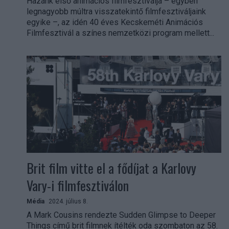
Hazánk első animációs filmfesztiválja – egyben
legnagyobb múltra visszatekintő filmfesztiváljaink
egyike –, az idén 40 éves Kecskeméti Animációs
Filmfesztivál a színes nemzetközi program mellett...
Brit film vitte el a fődíjat a Karlovy
Vary-i filmfesztiválon
Média
2024. július 8.
A Mark Cousins rendezte Sudden Glimpse to Deeper
Things című brit filmnek ítélték oda szombaton az 58.