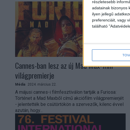
részletesebb informác
adatainak bizonyos k
ilyen jellegű adatke
preferenciáit, vagy v
található "Adatvéde
TOV
Cannes-ban lesz az új Mad Max-film
világpremierje
Média
2024. március 22.
A májusi cannes-i filmfesztiválon tartják a Furiosa:
Történet a Mad Maxből című akciófilm világpremierjét
- jelentették be csütörtökön a szervezők, kilenc évvel
azután, hogy...