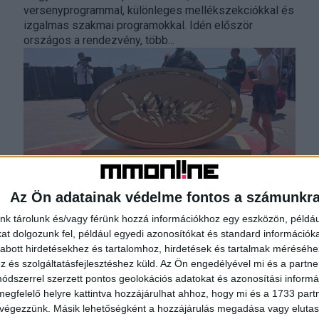
versenyprogrammal, különleges mellékszekciókkal és
izgalmas szakmai programokkal. Idén először
országos a rendezvény, több...
Az Ön adatainak védelme fontos a számunkr
Cannes-ban debütál Kevin Costner
nk tárolunk és/vagy férünk hozzá információkhoz egy eszközön, példáu
westernfilm-sorozatának első része
t dolgozunk fel, például egyedi azonosítókat és standard információk
abott hirdetésekhez és tartalomhoz, hirdetések és tartalmak méréséhe
Média
2024. április 9.
és szolgáltatásfejlesztéshez küld.
Az Ön engedélyével mi és a partne
A májusi cannes-i filmfesztiválon tartják a Horizon: An
dszerrel szerzett pontos geolokációs adatokat és azonosítási informác
American saga című westernfilm-sorozat első
megfelelő helyre kattintva hozzájárulhat ahhoz, hogy mi és a 1733 partne
részének világpremierjét, amelyet Kevin Costner
 végezzünk. Másik lehetőségként a hozzájárulás megadása vagy elutasí
rendezett, és ő játssza a főszerepet...