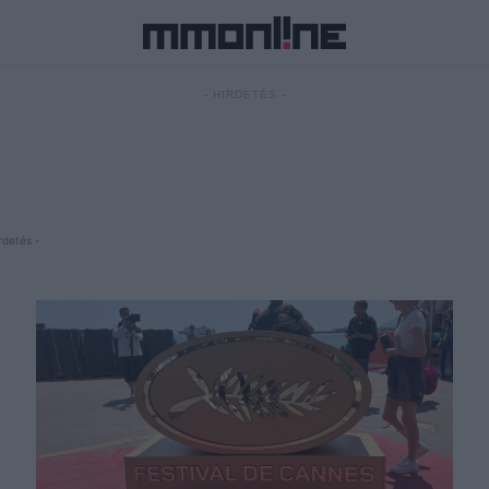
- HIRDETÉS -
rdetés -