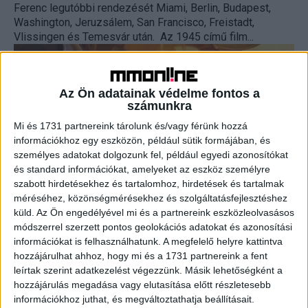
Ferenc legutóbbi rendezését Miami, Berlin, Budapest,
Washington, Jeruzsálem, San Francisco, Freistadt,
Vlissingen és Temesvár után. Az 1945 című film...
Az Ön adatainak védelme fontos a
számunkra
Mi és 1731 partnereink tárolunk és/vagy férünk hozzá
információkhoz egy eszközön, például sütik formájában, és
személyes adatokat dolgozunk fel, például egyedi azonosítókat
és standard információkat, amelyeket az eszköz személyre
szabott hirdetésekhez és tartalomhoz, hirdetések és tartalmak
Magyar filmfesztivál lesz Berlinben
méréséhez, közönségmérésekhez és szolgáltatásfejlesztéshez
küld.
Az Ön engedélyével mi és a partnereink eszközleolvasásos
Tv/Rádió
2017. október 10.
módszerrel szerzett pontos geolokációs adatokat és azonosítási
információkat is felhasználhatunk. A megfelelő helyre kattintva
Ismét magyar filmfesztivál lesz Berlinben, a Huniwood
hozzájárulhat ahhoz, hogy mi és a 1731 partnereink a fent
nevű szemlét második alkalommal rendezik meg, október
leírtak szerint adatkezelést végezzünk. Másik lehetőségként a
11. és 23. között ötvennél is több alkotást mutatnak be....
hozzájárulás megadása vagy elutasítása előtt részletesebb
információkhoz juthat, és megváltoztathatja beállításait.