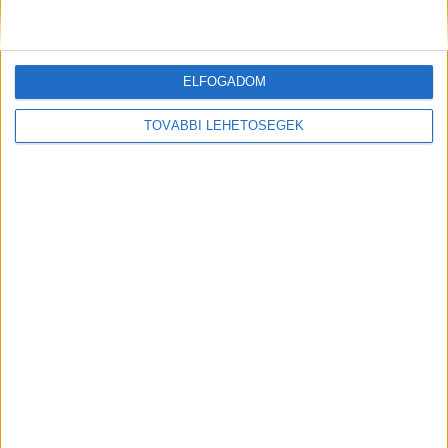
Korábbi adások
A rovat támogatói:
ELFOGADOM
TOVÁBBI LEHETŐSÉGEK
Még több podcast
DIGITAL CENTER