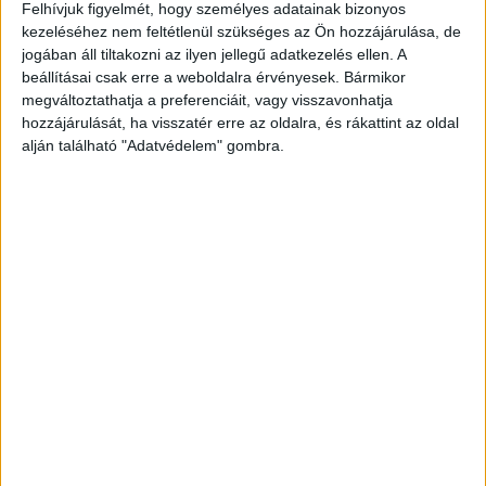
Felhívjuk figyelmét, hogy személyes adatainak bizonyos
kezeléséhez nem feltétlenül szükséges az Ön hozzájárulása, de
jogában áll tiltakozni az ilyen jellegű adatkezelés ellen. A
beállításai csak erre a weboldalra érvényesek. Bármikor
megváltoztathatja a preferenciáit, vagy visszavonhatja
hozzájárulását, ha visszatér erre az oldalra, és rákattint az oldal
alján található "Adatvédelem" gombra.
Animációs filmfesztivált támogat a
Médiatanács
Szabályozás
2017. szeptember 27.
A Médiatanács idén is közreműködik a Primanima
Nemzetközi Animációs Filmfesztiválon sőt, a jutalmat
ajánl a legígéretesebb magyar tehetségnek. A grémium
idén is közreműködik az október...