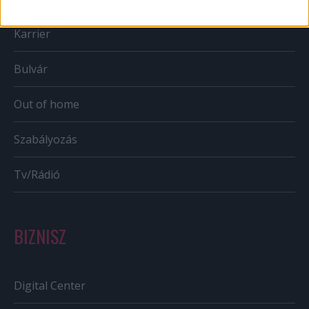
Karrier
Bulvár
Out of home
Szabályozás
Tv/Rádió
BIZNISZ
Digital Center