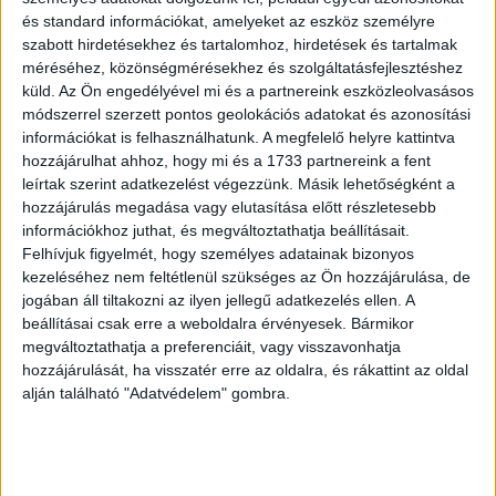
és standard információkat, amelyeket az eszköz személyre
csökkenését bizonyos országokban. De Spanyolország
szabott hirdetésekhez és tartalomhoz, hirdetések és tartalmak
példája lehetőséget teremt arra, hogy készülőben lévő
méréséhez, közönségmérésekhez és szolgáltatásfejlesztéshez
produkciók finanszírozókat találjanak” - mondta a
küld.
Az Ön engedélyével mi és a partnereink eszközleolvasásos
filmvásár igazgatója, aki a jövő évi díszvendégről csak
módszerrel szerzett pontos geolokációs adatokat és azonosítási
annyit árult el, hogy az ismét egy európai ország lesz.
információkat is felhasználhatunk. A megfelelő helyre kattintva
hozzájárulhat ahhoz, hogy mi és a 1733 partnereink a fent
leírtak szerint adatkezelést végezzünk. Másik lehetőségként a
hozzájárulás megadása vagy elutasítása előtt részletesebb
OLVASTA MÁR?
információkhoz juthat, és megváltoztathatja beállításait.
Felhívjuk figyelmét, hogy személyes adatainak bizonyos
kezeléséhez nem feltétlenül szükséges az Ön hozzájárulása, de
jogában áll tiltakozni az ilyen jellegű adatkezelés ellen. A
beállításai csak erre a weboldalra érvényesek. Bármikor
megváltoztathatja a preferenciáit, vagy visszavonhatja
hozzájárulását, ha visszatér erre az oldalra, és rákattint az oldal
alján található "Adatvédelem" gombra.
Mentorprogrammal segítik a magyar e-kereskedőket