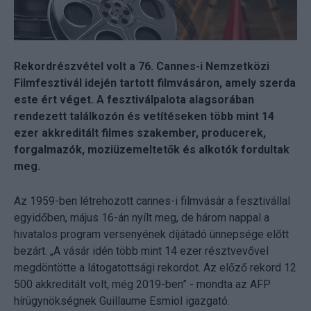
Rekordrészvétel volt a 76. Cannes-i Nemzetközi
Filmfesztivál idején tartott filmvásáron, amely szerda
este ért véget. A fesztiválpalota alagsorában
rendezett találkozón és vetítéseken több mint 14
ezer akkreditált filmes szakember, producerek,
forgalmazók, moziüzemeltetők és alkotók fordultak
meg.
Az 1959-ben létrehozott cannes-i filmvásár a fesztivállal
egyidőben, május 16-án nyílt meg, de három nappal a
hivatalos program versenyének díjátadó ünnepsége előtt
bezárt. „A vásár idén több mint 14 ezer résztvevővel
megdöntötte a látogatottsági rekordot. Az előző rekord 12
500 akkreditált volt, még 2019-ben” - mondta az AFP
hírügynökségnek Guillaume Esmiol igazgató.