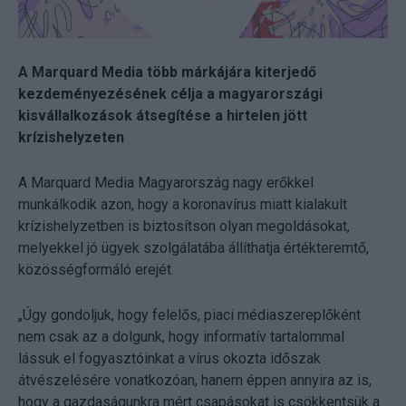
A Marquard Media több márkájára kiterjedő
kezdeményezésének célja a magyarországi
kisvállalkozások átsegítése a hirtelen jött
krízishelyzeten
A Marquard Media Magyarország nagy erőkkel
munkálkodik azon, hogy a koronavírus miatt kialakult
krízishelyzetben is biztosítson olyan megoldásokat,
melyekkel jó ügyek szolgálatába állíthatja értékteremtő,
közösségformáló erejét.
„Úgy gondoljuk, hogy felelős, piaci médiaszereplőként
nem csak az a dolgunk, hogy informatív tartalommal
lássuk el fogyasztóinkat a vírus okozta időszak
átvészelésére vonatkozóan, hanem éppen annyira az is,
hogy a gazdaságunkra mért csapásokat is csökkentsük a