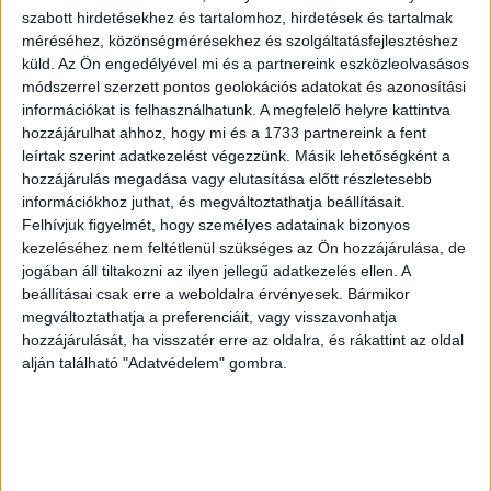
segíthetik azokat a magyar kisvállalkozókat, akiknek
szabott hirdetésekhez és tartalomhoz, hirdetések és tartalmak
működése az önkéntes karanténnal és nyitvatartási
méréséhez, közönségmérésekhez és szolgáltatásfejlesztéshez
korlátozásokkal szinte ellehetetlenül.
küld.
Az Ön engedélyével mi és a partnereink eszközleolvasásos
módszerrel szerzett pontos geolokációs adatokat és azonosítási
információkat is felhasználhatunk. A megfelelő helyre kattintva
A keresletet és a kínálatot összekötve a #vegyélhazait
hozzájárulhat ahhoz, hogy mi és a 1733 partnereink a fent
Facebook-csoport lehetőséget teremt az alkotók és
leírtak szerint adatkezelést végezzünk. Másik lehetőségként a
kisvállalkozások számára, hogy széles körhöz juttassák
hozzájárulás megadása vagy elutasítása előtt részletesebb
el azokat a megoldásokat, melyeket a válság kezelésére
információkhoz juthat, és megváltoztathatja beállításait.
vezettek be, legyen szó virtuális boltbejárásról, jövőben
Felhívjuk figyelmét, hogy személyes adatainak bizonyos
levásárolható utalványokról, vagy akár akciókról. Ezenkívül
kezeléséhez nem feltétlenül szükséges az Ön hozzájárulása, de
platformot biztosít ahhoz, hogy a legfrissebb
jogában áll tiltakozni az ilyen jellegű adatkezelés ellen. A
beállításai csak erre a weboldalra érvényesek. Bármikor
információkat egy helyen gyűjtve tájékoztassa az InStyle
megváltoztathatja a preferenciáit, vagy visszavonhatja
márkához hasonlóan elkötelezett érdeklődőket.
hozzájárulását, ha visszatér erre az oldalra, és rákattint az oldal
alján található "Adatvédelem" gombra.
Online cikksorozat formájában a hazai márkák és a
mögöttük álló alkotók további lehetőséget kapnak arra,
hogy bemutathassák márkáikat, valamint útjára indult egy
Instagram-kihívás is, melyben egy kitölthető és tovább
osztható template segítségével a felhasználók