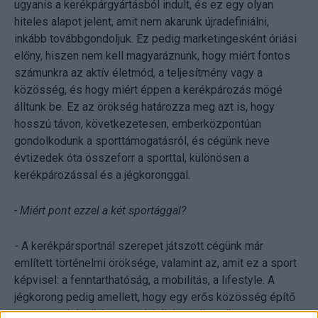
ugyanis a kerékpárgyártásból indult, és ez egy olyan
hiteles alapot jelent, amit nem akarunk újradefiniálni,
inkább továbbgondoljuk. Ez pedig marketingesként óriási
előny, hiszen nem kell magyaráznunk, hogy miért fontos
számunkra az aktív életmód, a teljesítmény vagy a
közösség, és hogy miért éppen a kerékpározás mögé
álltunk be. Ez az örökség határozza meg azt is, hogy
hosszú távon, következetesen, emberközpontúan
gondolkodunk a sporttámogatásról, és cégünk neve
évtizedek óta összeforr a sporttal, különösen a
kerékpározással és a jégkoronggal.
- Miért pont ezzel a két sportággal?
- A kerékpársportnál szerepet játszott cégünk már
említett történelmi öröksége, valamint az, amit ez a sport
képvisel: a fenntarthatóság, a mobilitás, a lifestyle. A
jégkorong pedig amellett, hogy egy erős közösség építő
sport, megjelenik benne a lojalitás, a dinamika, a