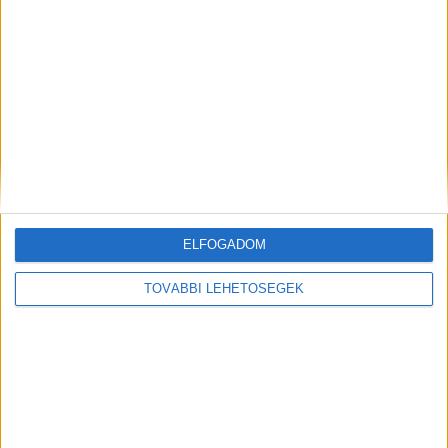
Még több podcast
ELFOGADOM
DIGITAL CENTER
TOVÁBBI LEHETŐSÉGEK
Itthon is népszerűek a Samsung kihajtható
mobiljai
Digital Center
2026. augusztus 3.
A Samsung Electronics július 22-én bemutatott legújabb
kihajtható készülékei – a Galaxy Z Fold8, a Galaxy Z Fold8