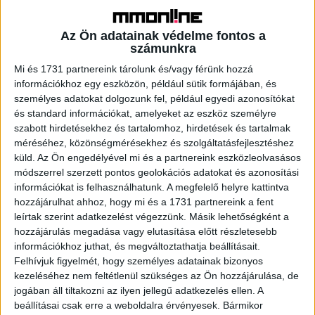
csapatszellem, ráadásul a Škoda anyaországában,
Csehországban és Európában is nagyon népszerű. Fontos
Az Ön adatainak védelme fontos a
az is, hogy ez a kettő nem tekinthető „elit sportnak”,
számunkra
éppen ezért széles elérésűek és érzelmi bevonódásra
Mi és 1731 partnereink tárolunk és/vagy férünk hozzá
alkalmasak. Ám a választás során a cél nemcsak a
információkhoz egy eszközön, például sütik formájában, és
tömegek elérése, hanem a mély márkaaffinitás kialakítása
személyes adatokat dolgozunk fel, például egyedi azonosítókat
és standard információkat, amelyeket az eszköz személyre
volt.
szabott hirdetésekhez és tartalomhoz, hirdetések és tartalmak
méréséhez, közönségmérésekhez és szolgáltatásfejlesztéshez
- Hogyan jellemezné a cég márkaépítését a sporton
küld.
Az Ön engedélyével mi és a partnereink eszközleolvasásos
keresztül?
módszerrel szerzett pontos geolokációs adatokat és azonosítási
információkat is felhasználhatunk. A megfelelő helyre kattintva
- A sportmarketing szerintünk a fizikai és digitális
hozzájárulhat ahhoz, hogy mi és a 1731 partnereink a fent
leírtak szerint adatkezelést végezzünk. Másik lehetőségként a
élmények összeolvadásáról szól, de az alap továbbra is
hozzájárulás megadása vagy elutasítása előtt részletesebb
az emberi kapcsolat és a valódi élmény. A Škoda esetén
információkhoz juthat, és megváltoztathatja beállításait.
egy olyan márkáról van szó, amely, ahogy említettem, a
Felhívjuk figyelmét, hogy személyes adatainak bizonyos
kerékpározásból indult, és ezt az örökségét nemcsak
kezeléséhez nem feltétlenül szükséges az Ön hozzájárulása, de
őrzi, hanem aktívan tovább is építi nemzetközi és hazai
jogában áll tiltakozni az ilyen jellegű adatkezelés ellen. A
szinten egyaránt. A sport a Škoda számára egy olyan
beállításai csak erre a weboldalra érvényesek. Bármikor