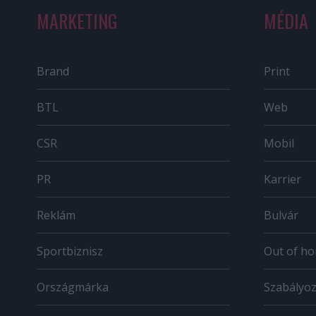
MARKETING
MÉDIA
Brand
Print
BTL
Web
CSR
Mobil
PR
Karrier
Reklám
Bulvár
Sportbiznisz
Out of h
Országmárka
Szabályo