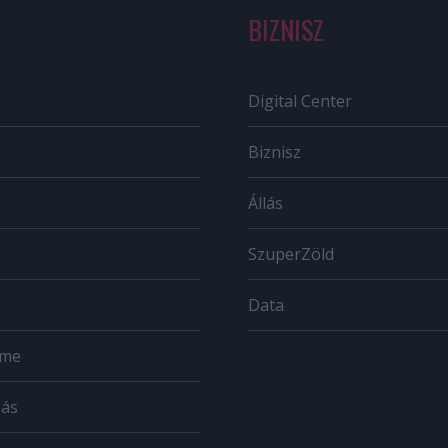
BIZNISZ
Digital Center
Biznisz
Állás
SzuperZöld
Data
ome
zás