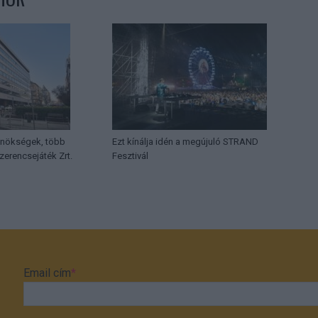
ynökségek, több
Ezt kínálja idén a megújuló STRAND
Szerencsejáték Zrt.
Fesztivál
Email cím
*