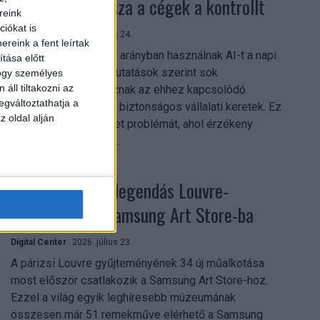
szerezhetik vissza a cégek a kontrollt
reink
iókat is
Digital Center
2026. július 24.
reink a fent leírtak
A munkavállalók nagy arányban használnak AI-t a napi
tása előtt
munkában, ám friss kutatások szerint sok
hogy személyes
áll tiltakozni az
szervezetnél hiányoznak az ehhez kapcsolódó
egváltoztathatja a
világos irányelvek és biztonságos vállalati keretek. Ez
z oldal alján
különösen ott jelenthet problémát, ahol érzékeny
üzleti információkkal...
Megérkezett a legendás Louvre-
gyűjtemény a Samsung Art Store-ba
Digital Center
2026. július 23.
A párizsi Louvre gyűjteményének 34 új műalkotása
most először csatlakozik a Samsung Art Store-hoz.
Ezzel a világ egyik leghíresebb múzeumának
összesen már 51 remekműve elérhető a Samsung