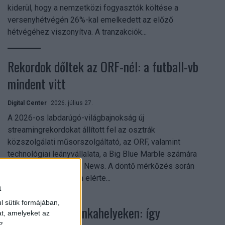
kiderül, hogy a nemzetközi fogyasztók költése a
versenyhétvégén 26%-kal emelkedett az előző
hétvégéhez viszonyítva. A tranzakciók...
Rekordok dőltek az ORF-nél: a futball-vb
mindent vitt
Digital Center
2026. július 27.
A 2026-os labdarúgó-világbajnokság új
streamingrekordokat állított fel az osztrák
közszolgálati műsorszolgáltató, az ORF, valamint
technológiai leányvállalata, a Big Blue Marble számára
– írja a Broadband TV News. A döntő mérkőzés során
az átlagos nézőszám elérte...
a
l sütik formájában,
Shadow AI a munkahelyeken: így
at, amelyeket az
z,