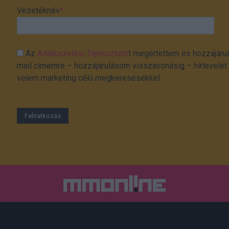
Vezetéknév
*
Az
Adatkezelési Tájékoztató
t megértettem és hozzájárul
mail címemre – hozzájárulásom visszavonásig – hírlevelet k
velem marketing célú megkeresésekkel.