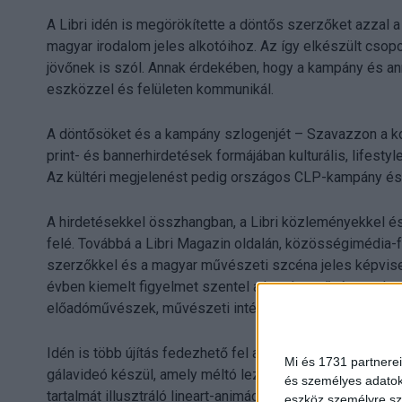
A Libri idén is megörökítette a döntős szerzőket azzal a 
magyar irodalom jeles alkotóihoz. Az így elkészült csopo
jövőnek is szól. Annak érdekében, hogy a kampány és an
eszközzel és felületen kommunikál.
A döntősöket és a kampány szlogenjét – Szavazzon a kor
print- és bannerhirdetések formájában kulturális, lifestyl
Az kültéri megjelenést pedig országos CLP-kampány és e
A hirdetésekkel összhangban, a Libri közleményekkel és
felé. Továbbá a Libri Magazin oldalán, közösségimédia-
szerzőkkel és a magyar művészeti szcéna jeles képviselő
évben kiemelt figyelmet szentel a kortárs művészetekn
előadóművészek, művészeti intézmények vezetői, a mai
Idén is több újítás fedezhető fel a kampányban. Ezek kö
Mi és 1731 partnerei
gálavideó készül, amely méltó lezárása lesz a Libri iro
és személyes adatoka
tartalmát illusztráló lineart-animáció és a döntősöket b
eszköz személyre sz