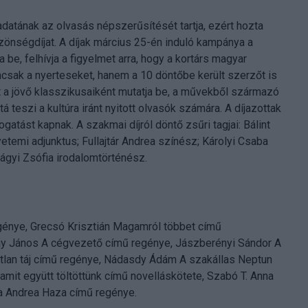
eladatának az olvasás népszerűsítését tartja, ezért hozta
közönségdíjat. A díjak március 25-én induló kampánya a
e, felhívja a figyelmet arra, hogy a kortárs magyar
sak a nyerteseket, hanem a 10 döntőbe került szerzőt is
t a jövő klasszikusaiként mutatja be, a művekből származó
teszi a kultúra iránt nyitott olvasók számára. A díjazottak
ogatást kapnak. A szakmai díjról döntő zsűri tagjai: Bálint
etemi adjunktus; Fullajtár Andrea színész; Károlyi Csaba
lágyi Zsófia irodalomtörténész.
génye, Grecsó Krisztián Magamról többet című
áy János A cégvezető című regénye, Jászberényi Sándor A
tatlan táj című regénye, Nádasdy Ádám A szakállas Neptun
mit együtt töltöttünk című novelláskötete, Szabó T. Anna
a Andrea Haza című regénye.