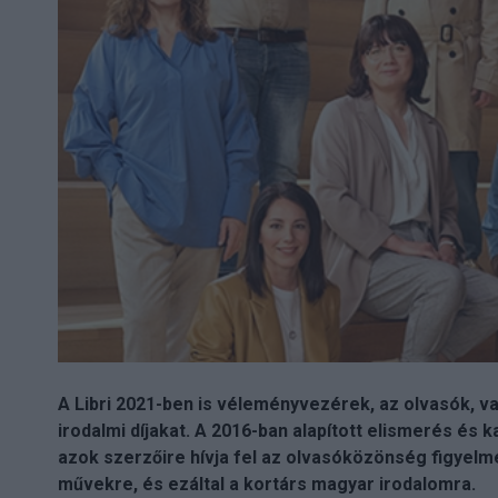
A Libri 2021-ben is véleményvezérek, az olvasók, va
irodalmi díjakat. A 2016-ban alapított elismerés és k
azok szerzőire hívja fel az olvasóközönség figyelm
művekre, és ezáltal a kortárs magyar irodalomra.