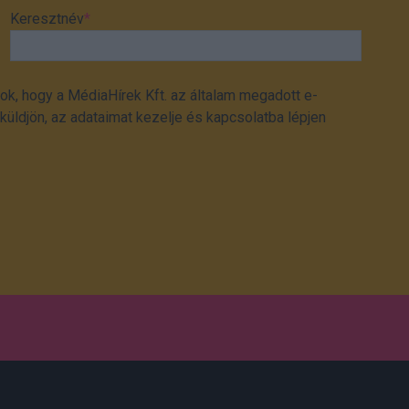
Keresztnév
*
ok, hogy a MédiaHírek Kft. az általam megadott e-
üldjön, az adataimat kezelje és kapcsolatba lépjen