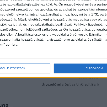
és szolgáltatásfejlesztéshez küld.
Az Ön engedélyével mi és a partne
dszerrel szerzett pontos geolokációs adatokat és azonosítási informác
eményezés weboldalán.
megfelelő helyre kattintva hozzájárulhat ahhoz, hogy mi és a 1731 partne
 végezzünk. Másik lehetőségként a hozzájárulás megadása vagy elutasí
iókhoz juthat, és megváltoztathatja beállításait.
Felhívjuk figyelmét, 
ezeléséhez nem feltétlenül szükséges az Ön hozzájárulása, de jogában 
zelés ellen. A beállításai csak erre a weboldalra érvényesek. Bármikor m
isszavonhatja hozzájárulását, ha visszatér erre az oldalra, és rákattint a
lem" gombra.
ÁBBI LEHETŐSÉGEK
ELFOGADOM
Következő cikk
Új vezetővel erősít az UniCredit Bank
HOR