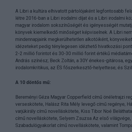
A Libri a kultúra elhivatott pártolójaként legfontosabb f
létre 2016-ban a Libri irodalmi díjat és a Libri irodalmi 
magyar irodalom sokszínűségét és igényességét mutatja b
könyvek kiemelkedő minőséget képviselnek. A Libri nemc
mindennapjaink megkerülhetetlen alkotóiként, könyveike
idézeteket pedig ténylegesen idézhető hivatkozási ponttá 
2-2 millió forintot és 30-30 millió forint értékű médiatám
András színész; Beck Zoltán, a 30Y énekes-gitárosa, egy
irodalomkritikus, az ÉS főszerkesztő-helyettese; és Szi
A 10 döntős mű:
Bereményi Géza Magyar Copperfield című önéletrajzi re
verseskötete, Halász Rita Mély levegő című regénye, H
varjúkirály című novelláskötete, Kiss Tibor Noé Belátha
című novelláskötete, Selyem Zsuzsa Az első világvége, a
Szabadulógyakorlat című novelláskötete, valamint Tomp