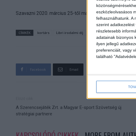
közönségmérésekhez 
eszközleolvasásos mó
Szavazni 2020. március 25-től május 2-ig lehet a kezd
felhasználhatunk. A 
szerint adatkezelést
részletesebb informác
CÍMKÉK
kortárs
Libri irodalmi díj
adatainak bizonyos k
ilyen jellegű adatke
preferenciáit, vagy v
található "Adatvéde
Facebook
Email
TOV
Előző cikk
A Szerencsejáték Zrt. a Magyar E-sport Szövetség új
stratégiai partnere
KAPCSOLÓDÓ CIKKEK
MORE FROM AUT