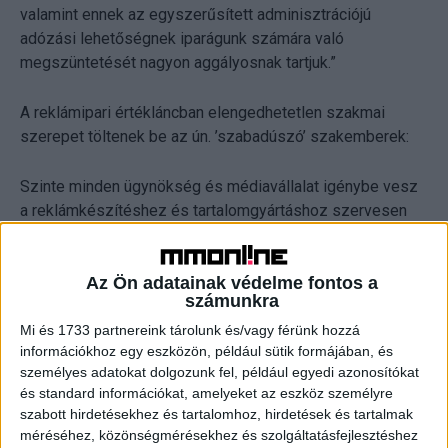
valamint ennek az egyszerűsített adminisztrációjú
adózási lehetőségnek iparágunk számára való
megszüntetését nagyon aggályosnak tartjuk.”
A reklámipari értékláncban elengedhetetlen szakmai
szerepet töltenek be az ún. ’szabadúszó’ szakemberek:
Szinte minden ügynökség és médiavállalat igénybe vesz
a reklámkészítéshez és tartalomgyártáshoz szervesen
kapcsolódó szolgáltatásokat szellemi
szabadfoglalkozású szakemberektől. Ilyenek például a
Az Ön adatainak védelme fontos a
grafikusok, a szövegírók, a fotósok, a tanácsadók, a
számunkra
reklámfilmkészítők, az újságírók, az influenszerek, a
fordítók / tolmácsok, az oktatók, a plakátragasztók vagy a
Mi és 1733 partnereink tárolunk és/vagy férünk hozzá
információkhoz egy eszközön, például sütik formájában, és
kutatók / kérdezőbiztosok. Ezek a szabadúszók állandó
személyes adatokat dolgozunk fel, például egyedi azonosítókat
részei a reklám- és tartalom készítési folyamatoknak, így
és standard információkat, amelyeket az eszköz személyre
az ügynökségek, médiavállalatok működési modelljének
szabott hirdetésekhez és tartalomhoz, hirdetések és tartalmak
kihagyhatatlan láncszemei.
méréséhez, közönségmérésekhez és szolgáltatásfejlesztéshez