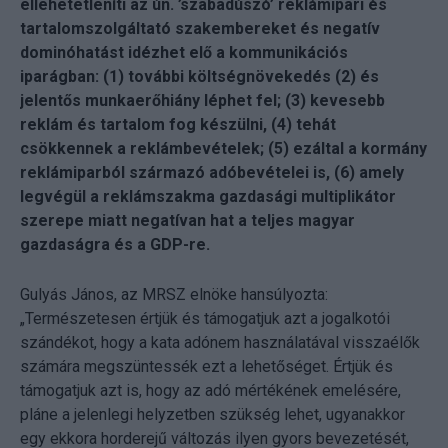
ellehetetleníti az ún. ’szabadúszó’ reklámipari és
tartalomszolgáltató szakembereket és negatív
dominóhatást idézhet elő a kommunikációs
iparágban: (1) további költségnövekedés (2) és
jelentős munkaerőhiány léphet fel; (3) kevesebb
reklám és tartalom fog készülni, (4) tehát
csökkennek a reklámbevételek; (5) ezáltal a kormány
reklámiparból származó adóbevételei is, (6) amely
legvégül a reklámszakma gazdasági multiplikátor
szerepe miatt negatívan hat a teljes magyar
gazdaságra és a GDP-re.
Gulyás János, az MRSZ elnöke hansúlyozta:
„Természetesen értjük és támogatjuk azt a jogalkotói
szándékot, hogy a kata adónem használatával visszaélők
számára megszüntessék ezt a lehetőséget. Értjük és
támogatjuk azt is, hogy az adó mértékének emelésére,
pláne a jelenlegi helyzetben szükség lehet, ugyanakkor
egy ekkora horderejű változás ilyen gyors bevezetését,