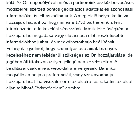
küld.
Az Ön engedélyével mi és a partnereink eszközleolvasásos
Az MRSZ és társszövetségei véleménye szerint az új
módszerrel szerzett pontos geolokációs adatokat és azonosítási
információkat is felhasználhatunk. A megfelelő helyre kattintva
kata-törvény negatív dominóhatást idézhet elő a
hozzájárulhat ahhoz, hogy mi és a 1733 partnereink a fent
kommunikációs iparágban:
leírtak szerint adatkezelést végezzünk. Másik lehetőségként a
hozzájárulás megadása vagy elutasítása előtt részletesebb
A kommunikációs szakmában nagyon jellemzőek a
információkhoz juthat, és megváltoztathatja beállításait.
kampányjellegű, azaz időszakos megrendelések
Felhívjuk figyelmét, hogy személyes adatainak bizonyos
(projektek), ezért általánosságban az ügynökségek,
kezeléséhez nem feltétlenül szükséges az Ön hozzájárulása, de
jogában áll tiltakozni az ilyen jellegű adatkezelés ellen. A
médiavállalatok a munkaerő kapacitást a folyamatosan
beállításai csak erre a weboldalra érvényesek. Bármikor
foglalkoztatott alkalmazotti szám és a szabadúszók
megváltoztathatja a preferenciáit, vagy visszavonhatja
projektekre való szerződtetésének kombinációjával tudják
hozzájárulását, ha visszatér erre az oldalra, és rákattint az oldal
csak megvalósítani. Ennek megfelelően a szellemi
alján található "Adatvédelem" gombra.
szabadfoglalkozású szakemberek több ügynökségnek,
médiavállalatnak is szolgáltatnak projekt alapon.
A szabadfoglalkozású kommunikációs szakemberek azon
része, akik nem tudják vállalni az egyéb adózási formákra
való átállást vagy a cégalapítással és cégműködtetéssel
(pl. betéti társaság, korlátolt felelősségű társaság) járó