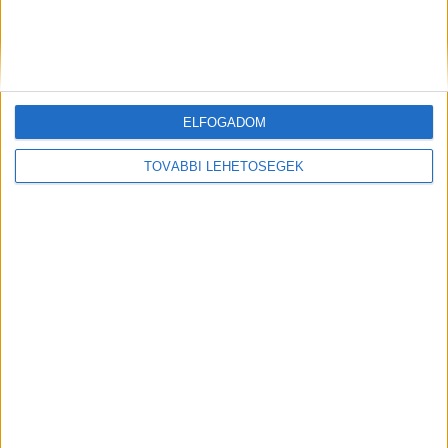
Bárki bekapcsolódhat majd a közmédia
átalakításába
ELFOGADOM
TOVÁBBI LEHETŐSÉGEK
A RADIOCAFÉN