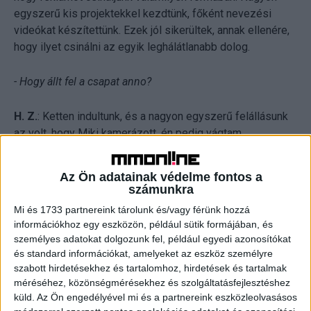
egyszerű kis projektekkel kezdtünk, főként nevezési
videókat készítettünk. Ezek jól sikerültek, annak ellenére,
hogy ilyet csinálni az egyik leghálátlanabb dolog.
- Hogy állt fel a csapat anno?
H. Z.
: Ketten indultunk, és a nagyon egyszerű felállásunk
az volt, hogy Miki kamerázott, én pedig vágtam.
K. M.
: Az első nagyobb létszámbővülés a harmadik év
Az Ön adatainak védelme fontos a
után volt. Próbáltunk értelmes munkákat megcsípni, a nagy
számunkra
kérdés az volt, hogyan tudunk a filmes piacra lépni. Azt
Mi és 1733 partnereink tárolunk és/vagy férünk hozzá
csináltuk, hogy elkezdtünk olyan fiatal tehetségeket
információkhoz egy eszközön, például sütik formájában, és
keresni, akik szintén próbáltak elindulni a pályán, és
személyes adatokat dolgozunk fel, például egyedi azonosítókat
mindegyiküknek volt valamifajta hozzáadott értéke a
és standard információkat, amelyeket az eszköz személyre
tudásában.
szabott hirdetésekhez és tartalomhoz, hirdetések és tartalmak
méréséhez, közönségmérésekhez és szolgáltatásfejlesztéshez
küld.
Az Ön engedélyével mi és a partnereink eszközleolvasásos
H. Z.
: Volt, aki csak egy saját szerelemprojekttel jött, azt