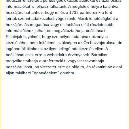
módszerrel szerzett pontos geolokációs adatokat és azonosítási
is felkaroltuk, volt, aki csupán azért, mert tanulni akart. Az
információkat is felhasználhatunk. A megfelelő helyre kattintva
egésznek lett egy kollaboratív jellege. Később, amikor
hozzájárulhat ahhoz, hogy mi és a 1733 partnereink a fent
már volt saját műtermünk, sok olyan projektünk lett, ami
leírtak szerint adatkezelést végezzünk. Másik lehetőségként a
tényleg nem a pénzről szólt, hanem arról, hogy csináljunk
hozzájárulás megadása vagy elutasítása előtt részletesebb
közösen referenciát.
információkhoz juthat, és megváltoztathatja beállításait.
Felhívjuk figyelmét, hogy személyes adatainak bizonyos
kezeléséhez nem feltétlenül szükséges az Ön hozzájárulása, de
K. M.
: Mivel nehéz megnyerni egy munkát, ha nincs
jogában áll tiltakozni az ilyen jellegű adatkezelés ellen. A
referenciánk, ezért csináltunk magunknak.
beállításai csak erre a weboldalra érvényesek. Bármikor
megváltoztathatja a preferenciáit, vagy visszavonhatja
- Húsz éve vagytok a piacon, mekkora utat tett meg azóta a
hozzájárulását, ha visszatér erre az oldalra, és rákattint az oldal
alján található "Adatvédelem" gombra.
cég, mekkora az árbevételetek, mennyire számítotok
nagynak?
N. L.
: Az árbevételünk közel 3,3 milliárd forint volt 2023-
ban. Ha mondjuk a filmes irányból nézem, ahol vannak
nagy szervizcégek, akkor hozzájuk képest kicsinek is
minősülhetnénk. Azoknál a filmgyártóknál és
utómunkacégeknél, amelyekkel versenyzünk, szerintem