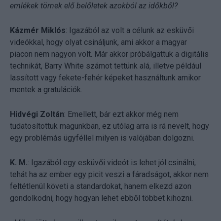
emlékek törnek elő belőletek azokból az időkből?
Kázmér Miklós
: Igazából az volt a célunk az esküvői
videókkal, hogy olyat csináljunk, ami akkor a magyar
piacon nem nagyon volt. Már akkor próbálgattuk a digitális
technikát, Barry White számot tettünk alá, illetve például
lassított vagy fekete-fehér képeket használtunk amikor
mentek a gratulációk.
Hidvégi Zoltán
: Emellett, bár ezt akkor még nem
tudatosítottuk magunkban, ez utólag arra is rá nevelt, hogy
egy problémás ügyféllel milyen is valójában dolgozni.
K. M.
: Igazából egy esküvői videót is lehet jól csinálni,
tehát ha az ember egy picit veszi a fáradságot, akkor nem
feltétlenül követi a standardokat, hanem elkezd azon
gondolkodni, hogy hogyan lehet ebből többet kihozni.