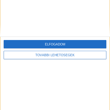
OLVASTA MÁR?
ELFOGADOM
TOVÁBBI LEHETŐSÉGEK
Az Auchan is ott lesz az EFOTT-on