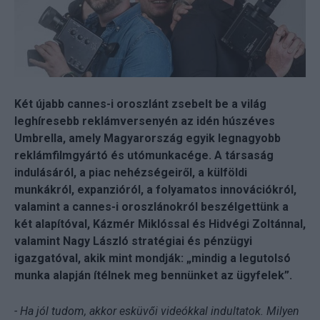
Két újabb cannes-i oroszlánt zsebelt be a világ
leghíresebb reklámversenyén az idén húszéves
Umbrella, amely Magyarország egyik legnagyobb
reklámfilmgyártó és utómunkacége. A társaság
indulásáról, a piac nehézségeiről, a külföldi
munkákról, expanzióról, a folyamatos innovációkról,
valamint a cannes-i oroszlánokról beszélgettünk a
két alapítóval, Kázmér Miklóssal és Hidvégi Zoltánnal,
valamint Nagy László stratégiai és pénzügyi
igazgatóval, akik mint mondják: „mindig a legutolsó
munka alapján ítélnek meg bennünket az ügyfelek”.
- Ha jól tudom, akkor esküvői videókkal indultatok. Milyen