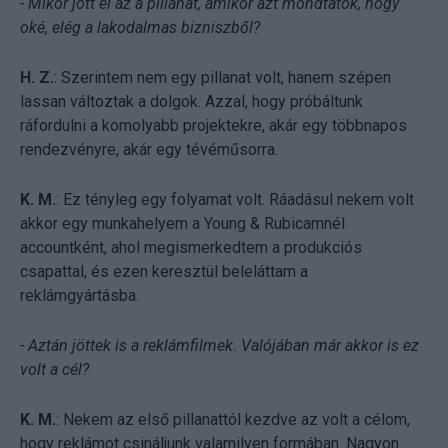
- Mikor jött el az a pillanat, amikor azt mondtátok, hogy
oké, elég a lakodalmas bizniszből?
H. Z.
: Szerintem nem egy pillanat volt, hanem szépen
lassan változtak a dolgok. Azzal, hogy próbáltunk
ráfordulni a komolyabb projektekre, akár egy többnapos
rendezvényre, akár egy tévéműsorra.
K. M.
: Ez tényleg egy folyamat volt. Ráadásul nekem volt
akkor egy munkahelyem a Young & Rubicamnél
accountként, ahol megismerkedtem a produkciós
csapattal, és ezen keresztül beleláttam a
reklámgyártásba.
- Aztán jöttek is a reklámfilmek. Valójában már akkor is ez
volt a cél?
K. M.
: Nekem az első pillanattól kezdve az volt a célom,
hogy reklámot csináljunk valamilyen formában. Nagyon