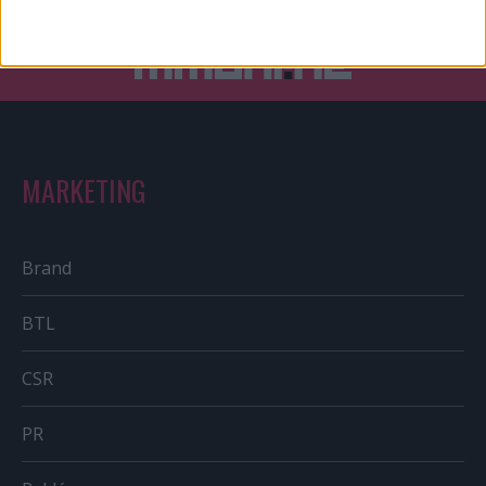
MARKETING
Brand
BTL
CSR
PR