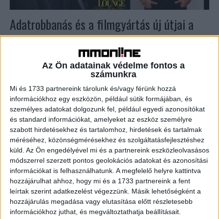
Adatrobbanás és a filmgyártás új útjai a
Business Lounge-ban
Média
2025. október 8.
Az Ön adatainak védelme fontos a
Mit kezdünk az elképesztő mennyiségű adattal, miért
számunkra
érdemes ezekkel komolyabban foglalkozniuk a
Mi és 1733 partnereink tárolunk és/vagy férünk hozzá
vállalkozásoknak, hogyan profitálhatnak a fogyasztók az
információkhoz egy eszközön, például sütik formájában, és
adatbázisokból – többek között ezekről lesz...
személyes adatokat dolgozunk fel, például egyedi azonosítókat
és standard információkat, amelyeket az eszköz személyre
szabott hirdetésekhez és tartalomhoz, hirdetések és tartalmak
méréséhez, közönségmérésekhez és szolgáltatásfejlesztéshez
küld.
Az Ön engedélyével mi és a partnereink eszközleolvasásos
módszerrel szerzett pontos geolokációs adatokat és azonosítási
információkat is felhasználhatunk. A megfelelő helyre kattintva
hozzájárulhat ahhoz, hogy mi és a 1733 partnereink a fent
leírtak szerint adatkezelést végezzünk. Másik lehetőségként a
hozzájárulás megadása vagy elutasítása előtt részletesebb
információkhoz juthat, és megváltoztathatja beállításait.