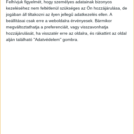
A nemzetközi porond a cél
Felhívjuk figyelmét, hogy személyes adatainak bizonyos
kezeléséhez nem feltétlenül szükséges az Ön hozzájárulása, de
Marketing
2024. július 9.
jogában áll tiltakozni az ilyen jellegű adatkezelés ellen. A
Két újabb cannes-i oroszlánt zsebelt be a világ
beállításai csak erre a weboldalra érvényesek. Bármikor
leghíresebb reklámversenyén az idén húszéves Umbrella,
megváltoztathatja a preferenciáit, vagy visszavonhatja
amely Magyarország egyik legnagyobb reklámfilmgyártó
hozzájárulását, ha visszatér erre az oldalra, és rákattint az oldal
és utómunkacége. A társaság indulásáról,...
alján található "Adatvédelem" gombra.
- Hirdetés -
A RADIOCAFÉN