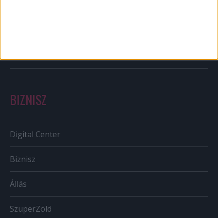
Out of home
Szabályozás
Tv/Rádió
BIZNISZ
Digital Center
Biznisz
Állás
SzuperZöld