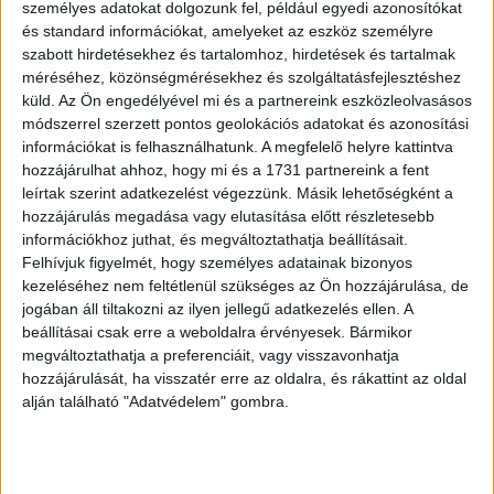
válaszok között szerepelt, hogy nincs rá elég idejük a
személyes adatokat dolgozunk fel, például egyedi azonosítókat
netezőknek, de sokan jelezték azt is, hogy nem nyújtanak
és standard információkat, amelyeket az eszköz személyre
szabott hirdetésekhez és tartalomhoz, hirdetések és tartalmak
semmi olyasmit, amit máshol ne tudna megtalálni.
méréséhez, közönségmérésekhez és szolgáltatásfejlesztéshez
Azoknál, akik hallgatnak, a barátok, család és kollégák
küld.
Az Ön engedélyével mi és a partnereink eszközleolvasásos
ajánlásai alapján alakul ki, hogy melyeket hallgatják, illetve
módszerrel szerzett pontos geolokációs adatokat és azonosítási
sokan internetes böngészés során akadnak rá számukra
információkat is felhasználhatunk. A megfelelő helyre kattintva
érdekes podcast csatornára.
hozzájárulhat ahhoz, hogy mi és a 1731 partnereink a fent
leírtak szerint adatkezelést végezzünk. Másik lehetőségként a
hozzájárulás megadása vagy elutasítása előtt részletesebb
Az IAB Hungary Audo Munkacsoportja megbízásából az
információkhoz juthat, és megváltoztathatja beállításait.
NRC által készített felmérésből az derült ki, hogy
Felhívjuk figyelmét, hogy személyes adatainak bizonyos
nagyjából nyolcszázezer magyar hallgat heti
kezeléséhez nem feltétlenül szükséges az Ön hozzájárulása, de
rendszerességgel podcast műsorokat. Az online
jogában áll tiltakozni az ilyen jellegű adatkezelés ellen. A
kérdőíves és fókuszcsoportos kutatási módszert is
beállításai csak erre a weboldalra érvényesek. Bármikor
használó felmérés eredményei alapján a hallgatók
megváltoztathatja a preferenciáit, vagy visszavonhatja
jellemzően fiatalabbak, az átlagnál magasabb iskolai
hozzájárulását, ha visszatér erre az oldalra, és rákattint az oldal
alján található "Adatvédelem" gombra.
végzettséggel rendelkeznek, inkább városiak, magasabb
jövedelmi kategóriába tartoznak és hatvan százalékos
arányban férfiak. A podcast hallgatók magukat digitálisan
érett, nyitott fiataloknak tartják.