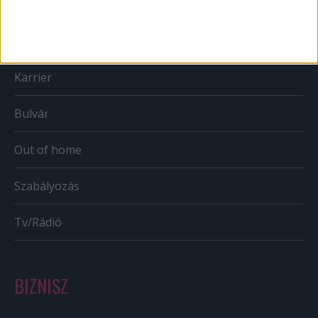
Web
Mobil
Karrier
Bulvár
Out of home
Szabályozás
Tv/Rádió
BIZNISZ