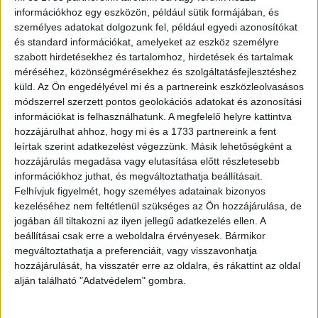
mellett a Vodafone szakemberei is nyitottak műsorainkra,
információkhoz egy eszközön, például sütik formájában, és
és érdemesnek találják csatornánkat már az alapcsomag
személyes adatokat dolgozunk fel, például egyedi azonosítókat
előfizetőinek is rendelkezésére bocsájtani" – mondta el
és standard információkat, amelyeket az eszköz személyre
Horváth Tamás, a Viasat World magyarországi vezetője.
szabott hirdetésekhez és tartalomhoz, hirdetések és tartalmak
méréséhez, közönségmérésekhez és szolgáltatásfejlesztéshez
küld.
Az Ön engedélyével mi és a partnereink eszközleolvasásos
A folyamatosan újdonságokkal szolgáló Viasat History a
módszerrel szerzett pontos geolokációs adatokat és azonosítási
decemberi hónapot kiemelten kezeli. Számos
információkat is felhasználhatunk. A megfelelő helyre kattintva
érdekesség és a magyar vonatkozás mellett érkezik még
hozzájárulhat ahhoz, hogy mi és a 1733 partnereink a fent
a Pearl Harbor (december 7. kedd. 22 óra), amely a mínusz
leírtak szerint adatkezelést végezzünk. Másik lehetőségként a
egyedik perctől az utolsóig veszi végig a csata
hozzájárulás megadása vagy elutasítása előtt részletesebb
információkhoz juthat, és megváltoztathatja beállításait.
mozzanatait. Górcső alá kerül XII. Piusz hozzáállása a
Felhívjuk figyelmét, hogy személyes adatainak bizonyos
deportálás kérdésköréhez A pápa és Hitler – XII. Pius
kezeléséhez nem feltétlenül szükséges az Ön hozzájárulása, de
titkos dossziéinak megnyitása c. dokumentumfilmben
jogában áll tiltakozni az ilyen jellegű adatkezelés ellen. A
(december 18. szombat 22:10), de a bekapcsolódó nézők
beállításai csak erre a weboldalra érvényesek. Bármikor
egy izgalmas kincsvadászatnak is tanúi lehetnek Az ősi
megváltoztathatja a preferenciáit, vagy visszavonhatja
maják elveszett kincses sírkamrái (december 24. péntek
hozzájárulását, ha visszatér erre az oldalra, és rákattint az oldal
20:15) című kétrészes dokumentumfilm premierje során.
alján található "Adatvédelem" gombra.