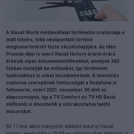
A Viasat World médiavállalat történelmi csatornája a
múlt hiteles, több nézőpontból történő
megismertetését tűzte zászlóshajójára. Az idén
Promax-díjat is nyert Viasat History óráról órára
érkezik olyan dokumentumfilmekkel, amelyek 360
fokban mutatják be múltunkat, így történelmi
tudásunkhoz is sokat hozzátehetnek. A televíziós
csatorna szerepének fontosságát a Vodafone is
felismerte, ezért 2021. november 30-ától az
alapcsomagok, így a TV Comfort és TV HD Basic
előfizetői is élvezhetik a szórakoztatva tanító
műsorokat.
Bő 17 éve, akkor hiánypótló adóként indult el Viasat
History, amely mára a 18-59-es célcsoportban többször is