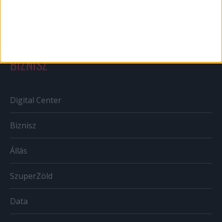
Tv/Rádió
BIZNISZ
Digital Center
Biznisz
Állás
SzuperZöld
Data