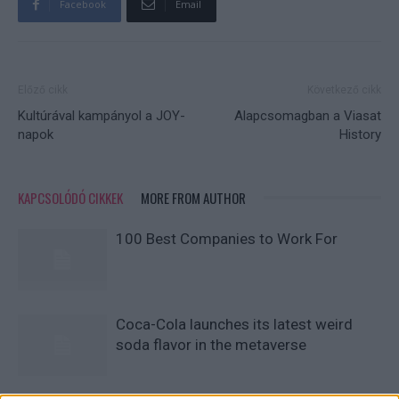
Facebook
Email
Előző cikk
Következő cikk
Kultúrával kampányol a JOY-
Alapcsomagban a Viasat
napok
History
KAPCSOLÓDÓ CIKKEK
MORE FROM AUTHOR
100 Best Companies to Work For
Coca-Cola launches its latest weird
soda flavor in the metaverse