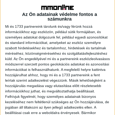
Fashion Startup Shein Raising Funds at
$100 Billion Value
Az Ön adatainak védelme fontos a
számunkra
Mi és 1733 partnereink tárolunk és/vagy férünk hozzá
információkhoz egy eszközön, például sütik formájában, és
személyes adatokat dolgozunk fel, például egyedi azonosítókat
és standard információkat, amelyeket az eszköz személyre
szabott hirdetésekhez és tartalomhoz, hirdetések és tartalmak
méréséhez, közönségmérésekhez és szolgáltatásfejlesztéshez
küld.
Az Ön engedélyével mi és a partnereink eszközleolvasásos
módszerrel szerzett pontos geolokációs adatokat és azonosítási
információkat is felhasználhatunk. A megfelelő helyre kattintva
A RADIOCAFÉN
hozzájárulhat ahhoz, hogy mi és a 1733 partnereink a fent
leírtak szerint adatkezelést végezzünk. Másik lehetőségként a
hozzájárulás megadása vagy elutasítása előtt részletesebb
információkhoz juthat, és megváltoztathatja beállításait.
Felhívjuk figyelmét, hogy személyes adatainak bizonyos
kezeléséhez nem feltétlenül szükséges az Ön hozzájárulása, de
jogában áll tiltakozni az ilyen jellegű adatkezelés ellen. A
beállításai csak erre a weboldalra érvényesek. Bármikor