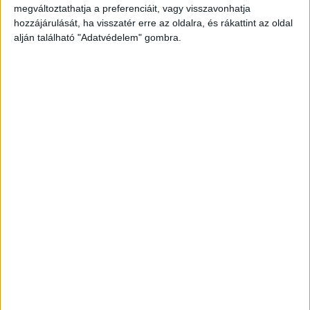
megváltoztathatja a preferenciáit, vagy visszavonhatja
hozzájárulását, ha visszatér erre az oldalra, és rákattint az oldal
alján található "Adatvédelem" gombra.
Korábbi adások
A rovat támogatói:
Még több podcast