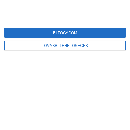
Hírlevél
ELFOGADOM
feliratkozás
TOVÁBBI LEHETŐSÉGEK
Iratkozz fel napi hírlevelünkre és kerülj képbe a média, az
ügynökségi és a reklám világ legfontosabb híreivel.
Email cím
*
Vezetéknév
*
Keresztnév
*