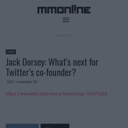
- HIRDETÉS -
news
Jack Dorsey: What’s next for
Twitter’s co-founder?
2021. november 30.
https://www.bbc.com/news/technology-59471636