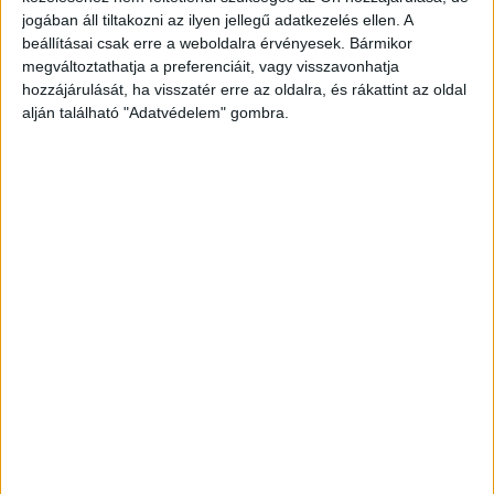
jogában áll tiltakozni az ilyen jellegű adatkezelés ellen. A
beállításai csak erre a weboldalra érvényesek. Bármikor
megváltoztathatja a preferenciáit, vagy visszavonhatja
hozzájárulását, ha visszatér erre az oldalra, és rákattint az oldal
alján található "Adatvédelem" gombra.
A RADIOCAFÉN
Korábbi adások