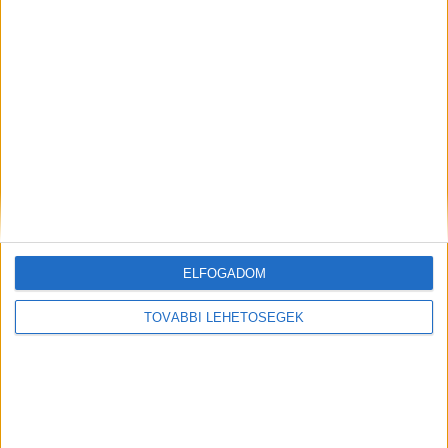
Digital Center
2026. július 23.
A párizsi Louvre gyűjteményének 34 új műalkotása most
először csatlakozik a Samsung Art Store-hoz. Ezzel a
világ egyik leghíresebb múzeumának összesen már 51
remekműve elérhető a Samsung Electronics platformján
világszerte. A kollekció része Leonardo...
ELFOGADOM
TOVÁBBI LEHETŐSÉGEK
Hírlevél