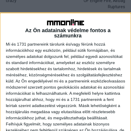
crazy
OF Engine Fire, Airbag
Ruptures
KAPCSOLÓDÓ CIKKEK
MORE FROM AUTHOR
Az Ön adatainak védelme fontos a
számunkra
100 Best Companies to Work For
Mi és 1731 partnereink tárolunk és/vagy férünk hozzá
információkhoz egy eszközön, például sütik formájában, és
személyes adatokat dolgozunk fel, például egyedi azonosítókat
és standard információkat, amelyeket az eszköz személyre
Coca-Cola launches its latest weird
szabott hirdetésekhez és tartalomhoz, hirdetések és tartalmak
méréséhez, közönségmérésekhez és szolgáltatásfejlesztéshez
soda flavor in the metaverse
küld.
Az Ön engedélyével mi és a partnereink eszközleolvasásos
módszerrel szerzett pontos geolokációs adatokat és azonosítási
információkat is felhasználhatunk. A megfelelő helyre kattintva
Fashion Startup Shein Raising Funds at
hozzájárulhat ahhoz, hogy mi és a 1731 partnereink a fent
$100 Billion Value
leírtak szerint adatkezelést végezzünk. Másik lehetőségként a
hozzájárulás megadása vagy elutasítása előtt részletesebb
információkhoz juthat, és megváltoztathatja beállításait.
Felhívjuk figyelmét, hogy személyes adatainak bizonyos
kezeléséhez nem feltétlenül szükséges az Ön hozzájárulása, de