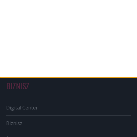
Bulvár
Out of home
Szabályozás
Tv/Rádió
BIZNISZ
Digital Center
Biznisz