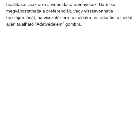
A RADIOCAFÉN
beállításai csak erre a weboldalra érvényesek. Bármikor
megváltoztathatja a preferenciáit, vagy visszavonhatja
hozzájárulását, ha visszatér erre az oldalra, és rákattint az oldal
alján található "Adatvédelem" gombra.
Korábbi adások
A rovat támogatói: