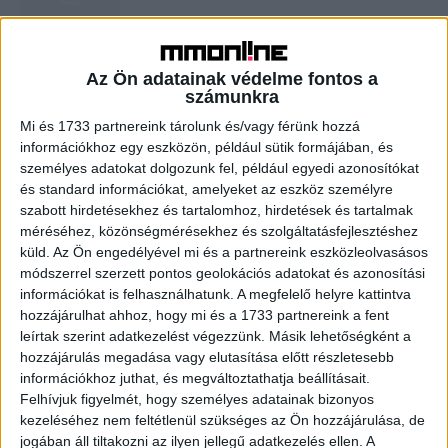
Coca-Cola launches its latest weird
Az Ön adatainak védelme fontos a
soda flavor in the metaverse
számunkra
Mi és 1733 partnereink tárolunk és/vagy férünk hozzá
információkhoz egy eszközön, például sütik formájában, és
Fashion Startup Shein Raising Funds at
személyes adatokat dolgozunk fel, például egyedi azonosítókat
$100 Billion Value
és standard információkat, amelyeket az eszköz személyre
szabott hirdetésekhez és tartalomhoz, hirdetések és tartalmak
méréséhez, közönségmérésekhez és szolgáltatásfejlesztéshez
küld.
Az Ön engedélyével mi és a partnereink eszközleolvasásos
módszerrel szerzett pontos geolokációs adatokat és azonosítási
információkat is felhasználhatunk. A megfelelő helyre kattintva
hozzájárulhat ahhoz, hogy mi és a 1733 partnereink a fent
leírtak szerint adatkezelést végezzünk. Másik lehetőségként a
hozzájárulás megadása vagy elutasítása előtt részletesebb
információkhoz juthat, és megváltoztathatja beállításait.
Felhívjuk figyelmét, hogy személyes adatainak bizonyos
kezeléséhez nem feltétlenül szükséges az Ön hozzájárulása, de
jogában áll tiltakozni az ilyen jellegű adatkezelés ellen. A