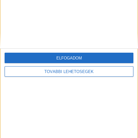
ELFOGADOM
Hírlevél
TOVÁBBI LEHETŐSÉGEK
feliratkozás
Iratkozz fel napi hírlevelünkre és kerülj képbe a média, az
ügynökségi és a reklám világ legfontosabb híreivel.