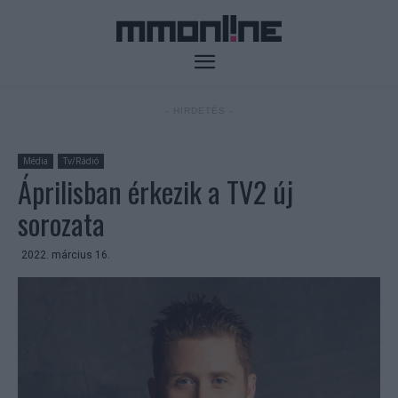
- HIRDETÉS -
Média
Tv/Rádió
Áprilisban érkezik a TV2 új
sorozata
2022. március 16.