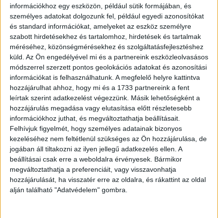
információkhoz egy eszközön, például sütik formájában, és
személyes adatokat dolgozunk fel, például egyedi azonosítókat
és standard információkat, amelyeket az eszköz személyre
Fischer Gábor elárulta azt is, hogy a Szerencsekerék
szabott hirdetésekhez és tartalomhoz, hirdetések és tartalmak
a csatorna indulása utáni első időszak egyik
méréséhez, közönségmérésekhez és szolgáltatásfejlesztéshez
emblematikus brandje volt, pont ezért egy ideje
küld.
Az Ön engedélyével mi és a partnereink eszközleolvasásos
már gondolkoztak azon, hogy mikor lenne a
módszerrel szerzett pontos geolokációs adatokat és azonosítási
információkat is felhasználhatunk. A megfelelő helyre kattintva
legideálisabb visszahozni. Ezt végül tavaly nyáron
hozzájárulhat ahhoz, hogy mi és a 1733 partnereink a fent
tették meg és bejött a lépés, a fogadtatása jobb
leírtak szerint adatkezelést végezzünk. Másik lehetőségként a
volt, mint várták és el is készítették a folytatást,
hozzájárulás megadása vagy elutasítása előtt részletesebb
amire már nem kell sokat várni.
információkhoz juthat, és megváltoztathatja beállításait.
Felhívjuk figyelmét, hogy személyes adatainak bizonyos
A TV2 Csoport programigazgatója beszélt arról is, hogyan
kezeléséhez nem feltétlenül szükséges az Ön hozzájárulása, de
jogában áll tiltakozni az ilyen jellegű adatkezelés ellen. A
élték meg, hogy Palik László távozott az Exatlonból,
beállításai csak erre a weboldalra érvényesek. Bármikor
illetve elárulta azt is, hogy érkezik a Séfek séfe 4. évada.
megváltoztathatja a preferenciáit, vagy visszavonhatja
hozzájárulását, ha visszatér erre az oldalra, és rákattint az oldal
alján található "Adatvédelem" gombra.
OLVASTA MÁR?