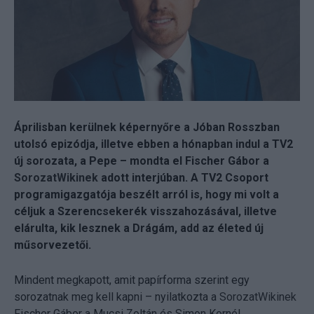
Áprilisban kerülnek képernyőre a Jóban Rosszban
utolsó epizódja, illetve ebben a hónapban indul a TV2
új sorozata, a Pepe – mondta el Fischer Gábor a
SorozatWikinek
adott interjúban. A TV2 Csoport
programigazgatója beszélt arról is, hogy mi volt a
céljuk a Szerencsekerék visszahozásával, illetve
elárulta, kik lesznek a Drágám, add az életed új
műsorvezetői.
Mindent megkapott, amit papírforma szerint egy
sorozatnak meg kell kapni – nyilatkozta a
SorozatWikinek
Fischer Gábor a Mucsi Zoltán és Simon Kornél