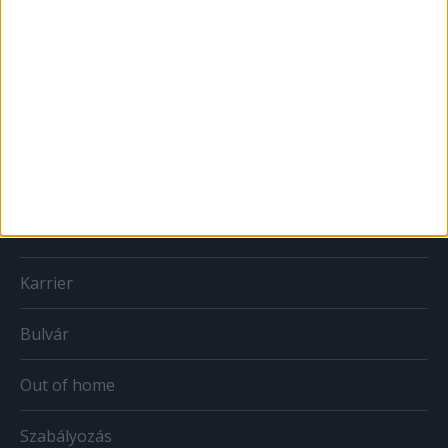
MÉDIA
Print
Web
Mobil
Karrier
Bulvár
Out of home
Szabályozás