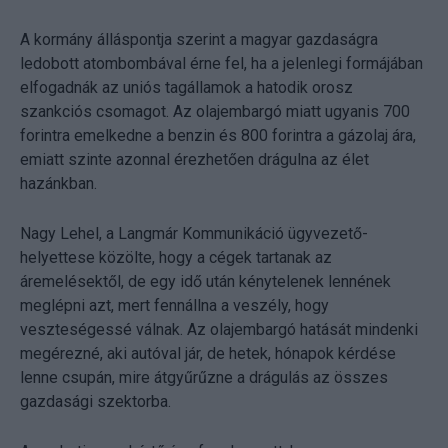
A kormány álláspontja szerint a magyar gazdaságra
ledobott atombombával érne fel, ha a jelenlegi formájában
elfogadnák az uniós tagállamok a hatodik orosz
szankciós csomagot. Az olajembargó miatt ugyanis 700
forintra emelkedne a benzin és 800 forintra a gázolaj ára,
emiatt szinte azonnal érezhetően drágulna az élet
hazánkban.
Nagy Lehel, a Langmár Kommunikáció ügyvezető-
helyettese közölte, hogy a cégek tartanak az
áremelésektől, de egy idő után kénytelenek lennének
meglépni azt, mert fennállna a veszély, hogy
veszteségessé válnak. Az olajembargó hatását mindenki
megérezné, aki autóval jár, de hetek, hónapok kérdése
lenne csupán, mire átgyűrűzne a drágulás az összes
gazdasági szektorba.