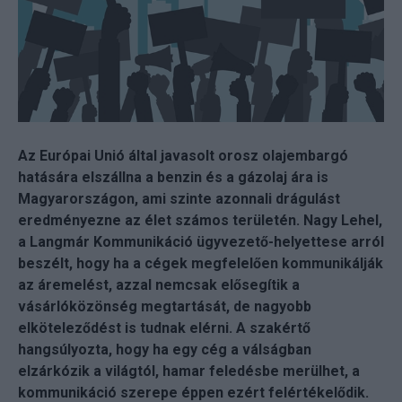
Az Európai Unió által javasolt orosz olajembargó
hatására elszállna a benzin és a gázolaj ára is
Magyarországon, ami szinte azonnali drágulást
eredményezne az élet számos területén. Nagy Lehel,
a Langmár Kommunikáció ügyvezető-helyettese arról
beszélt, hogy ha a cégek megfelelően kommunikálják
az áremelést, azzal nemcsak elősegítik a
vásárlóközönség megtartását, de nagyobb
elköteleződést is tudnak elérni. A szakértő
hangsúlyozta, hogy ha egy cég a válságban
elzárkózik a világtól, hamar feledésbe merülhet, a
kommunikáció szerepe éppen ezért felértékelődik.