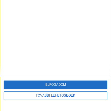
Korábbi adások
A rovat támogatói:
ELFOGADOM
Még több podcast
TOVÁBBI LEHETŐSÉGEK