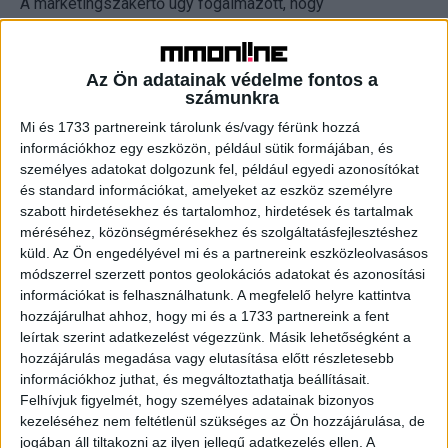
A marketingszakértő úgy fogalmazott, hogy
Magyarországon is egyre több cégvezető látja át, hogy
amikor nehézségek adódnak, akkor nem az a megoldás,
hogy elzárkózunk a külvilágtól, hanem éppen
Az Ön adatainak védelme fontos a
számunkra
ellenkezőleg, minél erősebben kell kommunikálni a
fogyasztók felé.
Mi és 1733 partnereink tárolunk és/vagy férünk hozzá
információkhoz egy eszközön, például sütik formájában, és
személyes adatokat dolgozunk fel, például egyedi azonosítókat
„Kommunikálni nemcsak úgy lehet és érdemes, hogy
és standard információkat, amelyeket az eszköz személyre
reklámozunk, hanem úgy is, hogy beszélgetünk, jelen
szabott hirdetésekhez és tartalomhoz, hirdetések és tartalmak
vagyunk és életjelet adunk. Ezt nevezzük ügyfélközpontú
méréséhez, közönségmérésekhez és szolgáltatásfejlesztéshez
kommunikációnak. Egy teljesen kiürült éttermet sokkal
küld.
Az Ön engedélyével mi és a partnereink eszközleolvasásos
nehezebb megtölteni, mint azt, amelyikben még van pár
módszerrel szerzett pontos geolokációs adatokat és azonosítási
ember, ez visszaigazolódott a koronavírus-járvány ideje
információkat is felhasználhatunk. A megfelelő helyre kattintva
hozzájárulhat ahhoz, hogy mi és a 1733 partnereink a fent
alatt is. Ha valakinek az utolsó közösségi médiás posztja
leírtak szerint adatkezelést végezzünk. Másik lehetőségként a
2020-ban volt, akkor egyre zsugorodik a hatásköre, a
hozzájárulás megadása vagy elutasítása előtt részletesebb
vevők megfeledkeznek róla, vagy rosszabb esetben azt
információkhoz juthat, és megváltoztathatja beállításait.
hiszik, hogy meg is szűnt a vállalkozás” – magyarázta.
Felhívjuk figyelmét, hogy személyes adatainak bizonyos
kezeléséhez nem feltétlenül szükséges az Ön hozzájárulása, de
Nagy Lehel felhívta rá a figyelmet, hogy a profit soha nem
jogában áll tiltakozni az ilyen jellegű adatkezelés ellen. A