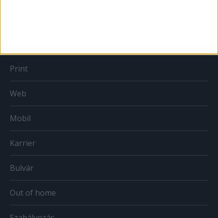
MÉDIA
Print
Web
Mobil
Karrier
Bulvár
Out of home
Szabályozás