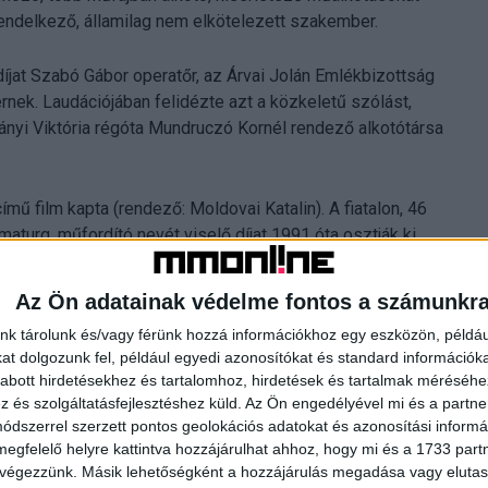
endelkező, államilag nem elkötelezett szakember.
díjat Szabó Gábor operatőr, az Árvai Jolán Emlékbizottság
cernek. Laudációjában felidézte azt a közkeletű szólást,
rányi Viktória régóta Mundruczó Kornél rendező alkotótársa
ímű film kapta (rendező: Moldovai Katalin). A fiatalon, 46
maturg, műfordító nevét viselő díjat 1991 óta osztják ki,
filmjét jutalmazták vele.
Az Ön adatainak védelme fontos a számunkr
gasló művészi munkájáért Schulze Éva forgatókönyvíró,
nk tárolunk és/vagy férünk hozzá információkhoz egy eszközön, példáu
iszen a legjobb forgatókönyvért is jutalmazták. A híressé
t dolgozunk fel, például egyedi azonosítókat és standard információk
leteket tartalmazó bejátszással köszöntötték Schulze Évát,
abott hirdetésekhez és tartalomhoz, hirdetések és tartalmak méréséhe
nte csak szakmai díjakat kapott, amelyek számára sokkal
és szolgáltatásfejlesztéshez küld.
Az Ön engedélyével mi és a partne
dszerrel szerzett pontos geolokációs adatokat és azonosítási informác
megfelelő helyre kattintva hozzájárulhat ahhoz, hogy mi és a 1733 partne
 végezzünk. Másik lehetőségként a hozzájárulás megadása vagy elutasí