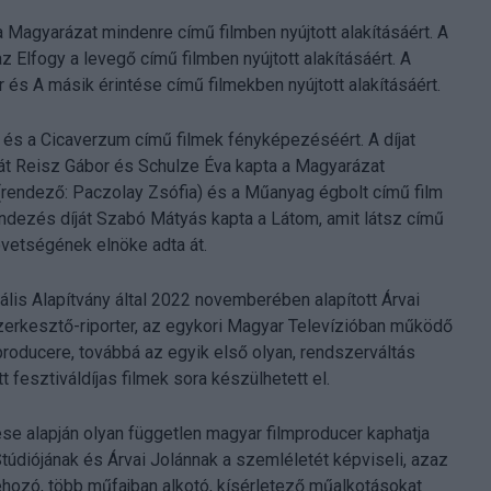
a Magyarázat mindenre című filmben nyújtott alakításáért. A
 Elfogy a levegő című filmben nyújtott alakításáért. A
er és A másik érintése című filmekben nyújtott alakításáért.
sz és a Cicaverzum című filmek fényképezéséért. A díjat
ját Reisz Gábor és Schulze Éva kapta a Magyarázat
ó (rendező: Paczolay Zsófia) és a Műanyag égbolt című film
endezés díját Szabó Mátyás kapta a Látom, amit látsz című
övetségének elnöke adta át.
ális Alapítvány által 2022 novemberében alapított Árvai
 szerkesztő-riporter, az egykori Magyar Televízióban működő
roducere, továbbá az egyik első olyan, rendszerváltás
t fesztiváldíjas filmek sora készülhetett el.
se alapján olyan független magyar filmproducer kaphatja
údiójának és Árvai Jolánnak a szemléletét képviseli, azaz
ehozó, több műfajban alkotó, kísérletező műalkotásokat