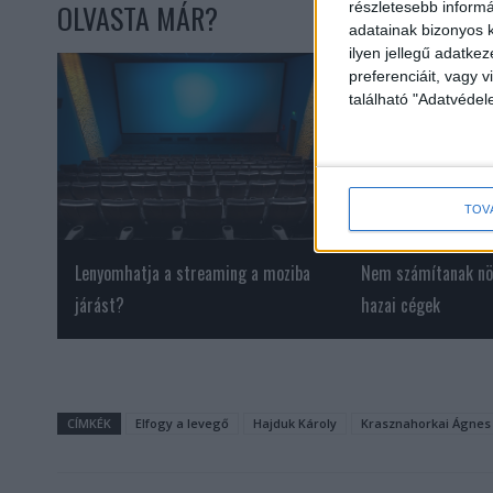
OLVASTA MÁR?
részletesebb informác
adatainak bizonyos k
ilyen jellegű adatke
preferenciáit, vagy v
található "Adatvéde
TOV
Lenyomhatja a streaming a moziba
Nem számítanak nö
járást?
hazai cégek
CÍMKÉK
Elfogy a levegő
Hajduk Károly
Krasznahorkai Ágnes