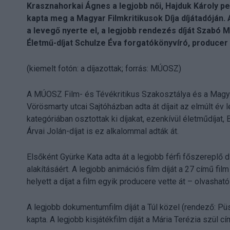
Krasznahorkai Ágnes a legjobb női, Hajduk Károly pe
kapta meg a Magyar Filmkritikusok Díja díjátadóján. A
a levegő nyerte el, a legjobb rendezés díját Szabó M
Életmű-díjat Schulze Éva forgatókönyvíró, producer 
(kiemelt fotón: a díjazottak; forrás: MÚOSZ)
A MÚOSZ Film- és Tévékritikus Szakosztálya és a Magy
Vörösmarty utcai Sajtóházban adta át díjait az elmúlt év
kategóriában osztottak ki díjakat, ezenkívül életműdíjat, 
Árvai Jolán-díjat is ez alkalommal adták át.
Elsőként Gyürke Kata adta át a legjobb férfi főszereplő 
alakításáért. A legjobb animációs film díját a 27 című fil
helyett a díjat a film egyik producere vette át – olvasha
A legjobb dokumentumfilm díját a Túl közel (rendező: Pü
kapta. A legjobb kisjátékfilm díját a Mária Terézia szül cí