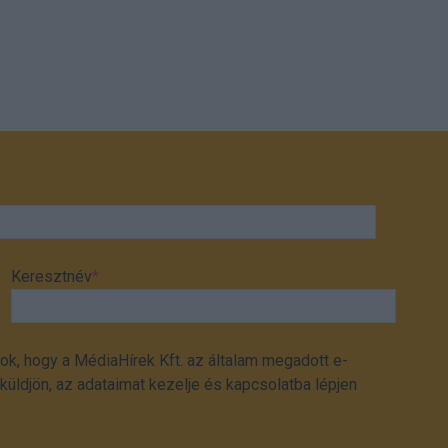
Keresztnév
*
ok, hogy a MédiaHírek Kft. az általam megadott e-
üldjön, az adataimat kezelje és kapcsolatba lépjen