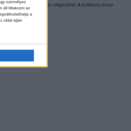
hogy személyes
Electronics platformján világszerte. A kollekció része
áll tiltakozni az
Leonardo...
egváltoztathatja a
z oldal alján