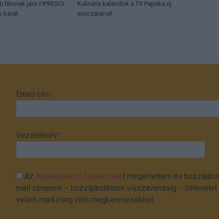
b filmnek járó FIPRESCI
Kulináris kalandok a TV Paprika új
s barát
sorozataival
Email cím
*
Vezetéknév
*
Az
Adatkezelési Tájékoztató
t megértettem és hozzájárul
mail címemre – hozzájárulásom visszavonásig – hírlevelet k
velem marketing célú megkeresésekkel.