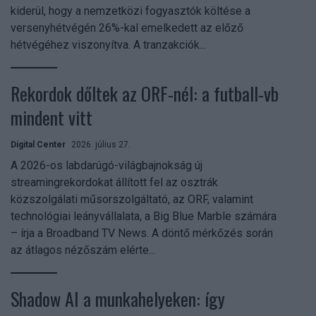
kiderül, hogy a nemzetközi fogyasztók költése a
versenyhétvégén 26%-kal emelkedett az előző
hétvégéhez viszonyítva. A tranzakciók...
Rekordok dőltek az ORF-nél: a futball-vb
mindent vitt
Digital Center
2026. július 27.
A 2026-os labdarúgó-világbajnokság új
streamingrekordokat állított fel az osztrák
közszolgálati műsorszolgáltató, az ORF, valamint
technológiai leányvállalata, a Big Blue Marble számára
– írja a Broadband TV News. A döntő mérkőzés során
az átlagos nézőszám elérte...
Shadow AI a munkahelyeken: így