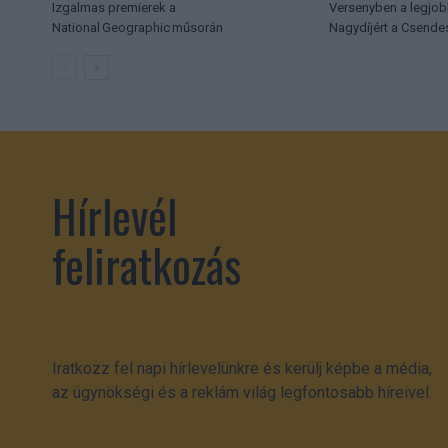
Izgalmas premierek a
Versenyben a legjob
National Geographic műsorán
Nagydíjért a Csende
Hírlevél
feliratkozás
Iratkozz fel napi hírlevelünkre és kerülj képbe a média,
az ügynökségi és a reklám világ legfontosabb híreivel.