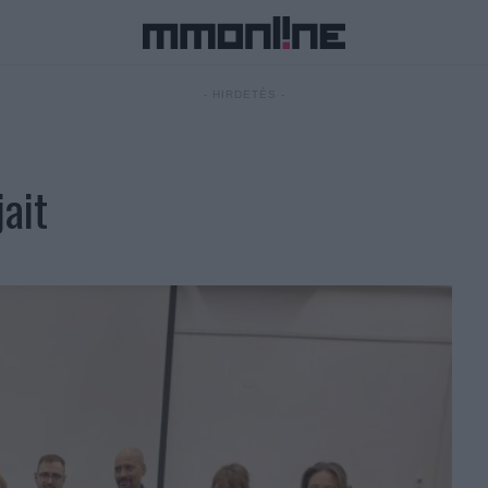
- HIRDETÉS -
jait