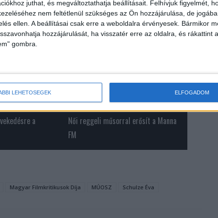
iókhoz juthat, és megváltoztathatja beállításait.
Felhívjuk figyelmét, 
ezeléséhez nem feltétlenül szükséges az Ön hozzájárulása, de jogában 
zelés ellen. A beállításai csak erre a weboldalra érvényesek. Bármikor m
isszavonhatja hozzájárulását, ha visszatér erre az oldalra, és rákattint a
lem" gombra.
ÁBBI LEHETŐSÉGEK
ELFOGADOM
vekedésre a
Női reggeli műsorral erősít a Manna
FM
Magyar Filmkritikusok Díja
MÚOSZ
Schulze Éva