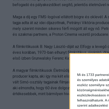
befogadó és pályakezdőket segítő, jelentős életművel r
Maga a díj egy FMS-logóval ellátott bögre és oklevél. A 
tagja adta át az idei díjazottnak, Petrányi Viktória produ
mely szerint minden sikeres férfi mögött áll egy nő. Pet
és szakmai partnere, a Proton Cinema vezető producere.
A filmkritikusok B. Nagy László-díját az Elfogy a levegő c
éves korában, 1973-ban elhunyt filmkritikus, újságíró, dra
első ízben Grunwalsky Ferenc Kicsi, de nagyon erős című 
A magyar filmkritikusok Életműdíját sok évtizedes kima
Mi és 1733 partnerei
producer kapta, aki így ma két elismerésben részesült, h
és személyes adatoka
vált Simó-osztály tagjainak filmjeiből összevágott rész
eszköz személyre sz
aki elmondta, hogy 60 éve dolgozik a szakmában, és szi
közönségmérésekhez 
értékesebbek, mint bármilyen hivatalos elismerés.
eszközleolvasásos mó
felhasználhatunk. A 
szerint adatkezelést