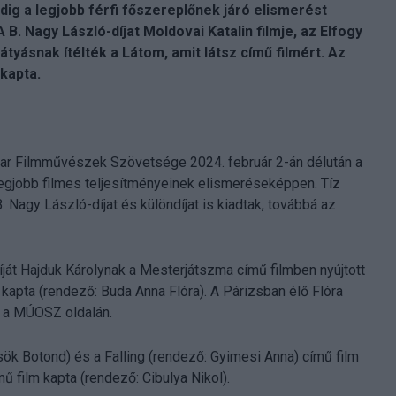
dig a legjobb férfi főszereplőnek járó elismerést
 B. Nagy László-díjat Moldovai Katalin filmje, az Elfogy
átyásnak ítélték a Látom, amit látsz című filmért. Az
kapta.
ar Filmművészek Szövetsége 2024. február 2-án délután a
 legjobb filmes teljesítményeinek elismeréseképpen. Tíz
B. Nagy László-díjat és különdíjat is kiadtak, továbbá az
díját Hajduk Károlynak a Mesterjátszma című filmben nyújtott
m kapta (rendező: Buda Anna Flóra). A Párizsban élő Flóra
tó a MÚOSZ oldalán.
sök Botond) és a Falling (rendező: Gyimesi Anna) című film
mű film kapta (rendező: Cibulya Nikol).