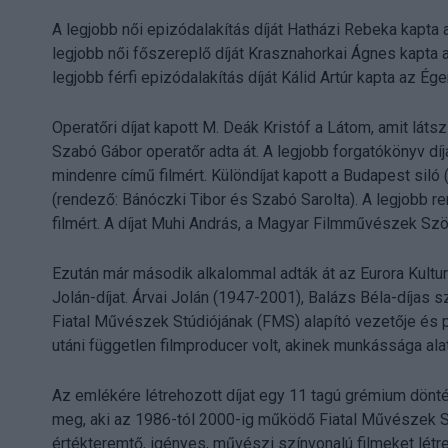
A legjobb női epizódalakítás díját Hatházi Rebeka kapta 
legjobb női főszereplő díját Krasznahorkai Ágnes kapta az
legjobb férfi epizódalakítás díját Kálid Artúr kapta az Ég
Operatőri díjat kapott M. Deák Kristóf a Látom, amit lát
Szabó Gábor operatőr adta át. A legjobb forgatókönyv dí
mindenre című filmért. Különdíjat kapott a Budapest sil
(rendező: Bánóczki Tibor és Szabó Sarolta). A legjobb r
filmért. A díjat Muhi András, a Magyar Filmművészek Sz
Ezután már második alkalommal adták át az Eurora Kultur
Jolán-díjat. Árvai Jolán (1947-2001), Balázs Béla-díjas
Fiatal Művészek Stúdiójának (FMS) alapító vezetője és p
utáni független filmproducer volt, akinek munkássága alat
Az emlékére létrehozott díjat egy 11 tagú grémium dönté
meg, aki az 1986-tól 2000-ig működő Fiatal Művészek St
értékteremtő, igényes, művészi színvonalú filmeket létr