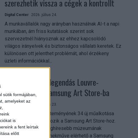
szerezhetik vissza a cégek a kontrollt
Digital Center
2026. július 24.
A munkavállalók nagy arányban használnak AI-t a napi
munkában, ám friss kutatások szerint sok
szervezetnél hiányoznak az ehhez kapcsolódó
világos irányelvek és biztonságos vállalati keretek. Ez
különösen ott jelenthet problémát, ahol érzékeny
üzleti információkkal...
Megérkezett a legendás Louvre-
a
gyűjtemény a Samsung Art Store-ba
l sütik formájában,
at, amelyeket az
Digital Center
2026. július 23.
z,
A párizsi Louvre gyűjteményének 34 új műalkotása
reink
most először csatlakozik a Samsung Art Store-hoz.
iókat is
reink a fent leírtak
Ezzel a világ egyik leghíresebb múzeumának
tása előtt
összesen már 51 remekműve elérhető a Samsung