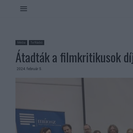
Média
Tv/Rádió
Átadták a filmkritikusok dí
2024. február 5.