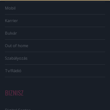
Mobil
Karrier
Bulvár
Out of home
Szabályozás
Tv/Rádió
BIZNISZ