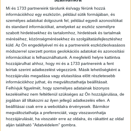
A hajtómű 2025 júliusáig állt aktív szolgálatban, amikor az
Mi és 1733 partnereink tárolunk és/vagy férünk hozzá
üzemeltetési ciklus végéhez érve kivonták a forgalomból.
információkhoz egy eszközön, például sütik formájában, és
A DHL hozzájárulásával ennek a hajtóműnek a párja
személyes adatokat dolgozunk fel, például egyedi azonosítókat
szintén itt maradt Budapesten, az Aeroplex Képzési
és standard információkat, amelyeket az eszköz személyre
Központjában a jövő szakembereinek gyakorlati képzését
szabott hirdetésekhez és tartalomhoz, hirdetések és tartalmak
méréséhez, közönségmérésekhez és szolgáltatásfejlesztéshez
segíti.
küld.
Az Ön engedélyével mi és a partnereink eszközleolvasásos
módszerrel szerzett pontos geolokációs adatokat és azonosítási
Demény Árpád, az Aeroplex ügyvezető igazgatója
információkat is felhasználhatunk. A megfelelő helyre kattintva
elmondta: „Egy ilyen hajtómű nemcsak műszaki tárgy,
hozzájárulhat ahhoz, hogy mi és a 1733 partnereink a fent
hanem több évtizednyi repüléstörténet lenyomata.
leírtak szerint adatkezelést végezzünk. Másik lehetőségként a
Büszkék vagyunk rá, hogy ezt a tudást és élményt most
hozzájárulás megadása vagy elutasítása előtt részletesebb
információkhoz juthat, és megváltoztathatja beállításait.
kézzelfogható módon adhatjuk tovább a
Felhívjuk figyelmét, hogy személyes adatainak bizonyos
nagyközönségnek. Külön köszönettel tartozunk
kezeléséhez nem feltétlenül szükséges az Ön hozzájárulása, de
partnerünknek, a DHL-nek a támogatásért.”
jogában áll tiltakozni az ilyen jellegű adatkezelés ellen. A
beállításai csak erre a weboldalra érvényesek. Bármikor
Az Aeroplexnek nem ez az első közös munkája a
megváltoztathatja a preferenciáit, vagy visszavonhatja
Közlekedési Múzeummal. A vállalat az éppen két évvel
hozzájárulását, ha visszatér erre az oldalra, és rákattint az oldal
alján található "Adatvédelem" gombra.
ezelőtt kiállított An-2-es felújításában nyújtott segítséget