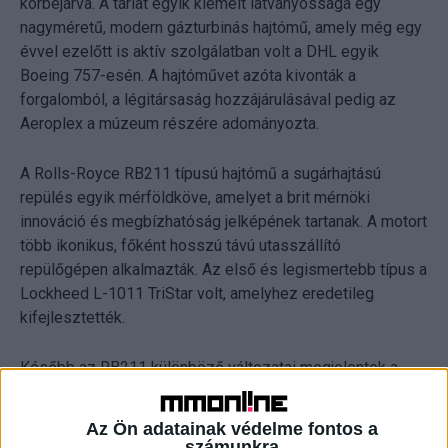
körbejárva. A tárlat egyik kiemelt látványossága egy
nagyméretű, modern gázturbinás hajtómű, amely még egy
évvel ezelőtt is aktív szolgálatban volt a DHL egyik
Boeing 757-esén. A hajtóművet azóta kivonták a
forgalomból, a légitársaság hozzájárulásával pedig az
Aeroplex a múzeum részére adományozta.
A Rolls-Royce RB211 típusú hajtómű a sugárhajtású
repülés egyik mérföldköve, amelyet a brit mérnöki
innováció és megbízhatóság jelképének tartanak. A motort
több ikonikus, főként hosszú távú utasszállító
repülőgépen alkalmazták. Az első és legismertebb típus a
Lockheed L-1011 TriStar volt, amelyhez eredetileg
kifejlesztették.
Később az RB211 különböző változatai megjelentek a
Boeing 747 egyes verzióin, valamint a Boeing 757 és 767
típusokon is.
Az Ön adatainak védelme fontos a
számunkra