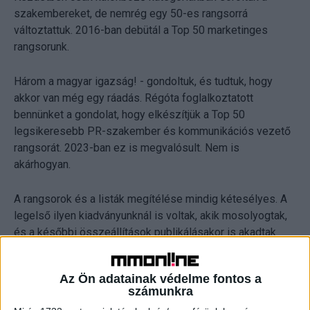
szakembereket, de nemrég egy 50-es rangsorrá
változtattuk. 2016-ban debütál a Top 50 marketinges
rangsorunk.
Három a magyar igazság! - gondoltuk, és tudtuk, hogy
akkor van még egy ráadás. Régóta foglalkoztatott
bennünket a gondolat, hogy elkészítjük a Top 50
legsikeresebb PR-szakember és kommunikációs vezető
rangsorát. 2023-ban ez is megvalósult. Nem is
akárhogyan.
A rangsorok és a listák megítélése mindig kétesélyes. A
legelső ilyen kiadványunknál is voltak, akik mosolyogtak,
és a későbbi összeállítások publikálásakor is akadtak
olyanok, akik szkeptikusak voltak. Nem meglepő, ha most
is vannak, akik szerint egy rangsort nem szabadna
Az Ön adatainak védelme fontos a
másnak, csak egy nonprofit szervezetnek készítenie.
számunkra