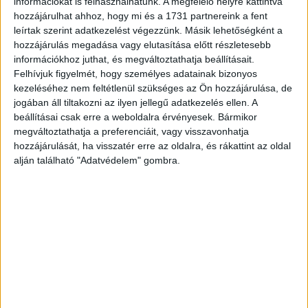
információkat is felhasználhatunk. A megfelelő helyre kattintva
2016. december 31-i hatállyal bejegyezte a TV2 Kft. és az
hozzájárulhat ahhoz, hogy mi és a 1731 partnereink a fent
Interaktív Kft. összeolvadását a TV2 Média Csoport Zrt.-
leírtak szerint adatkezelést végezzünk. Másik lehetőségként a
be, így a cég az év elejétől TV2 Média Csoport Zrt. néven
hozzájárulás megadása vagy elutasítása előtt részletesebb
folytatja tevékenységét. A TV2 Zrt. élén egy öttagú
információkhoz juthat, és megváltoztathatja beállításait.
igazgatóság áll, amelynek elnöke Vajna András.
Felhívjuk figyelmét, hogy személyes adatainak bizonyos
kezeléséhez nem feltétlenül szükséges az Ön hozzájárulása, de
jogában áll tiltakozni az ilyen jellegű adatkezelés ellen. A
CÍMKÉK
bank
Eximbank
hitel
kereskedelmi
tartozás
beállításai csak erre a weboldalra érvényesek. Bármikor
TV2
megváltoztathatja a preferenciáit, vagy visszavonhatja
hozzájárulását, ha visszatér erre az oldalra, és rákattint az oldal
alján található "Adatvédelem" gombra.
Facebook
Email
Előző cikk
Következő cikk
Megdöbbentő tények a
Májusban térhet vissza a
netezőkről
legendás sorozat