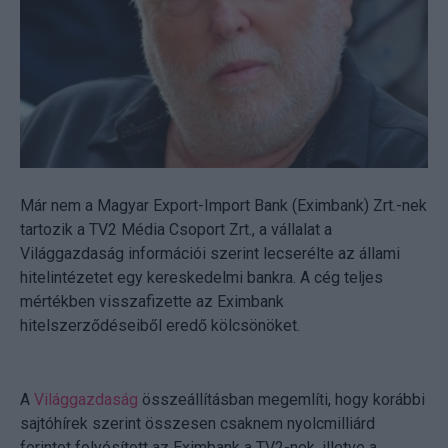
Már nem a Magyar Export-Import Bank (Eximbank) Zrt.-nek
tartozik a TV2 Média Csoport Zrt., a vállalat a
Világgazdaság információi szerint lecserélte az állami
hitelintézetet egy kereskedelmi bankra. A cég teljes
mértékben visszafizette az Eximbank
hitelszerződéseiből eredő kölcsönöket.
A
Világgazdaság
összeállításban megemlíti, hogy korábbi
sajtóhírek szerint összesen csaknem nyolcmilliárd
forintot folyósított az Eximbank a TV2-nek, illetve a