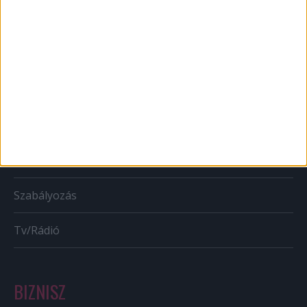
Web
Mobil
Karrier
Bulvár
Out of home
Szabályozás
Tv/Rádió
BIZNISZ