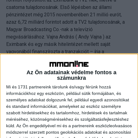
csatorna tulajdonosának. Első lépésben az állami
pénzintézet még 2015 novemberében 21 millió eurót,
azaz 6,72 milliárd forintot adott a TV2 tulajdonosának, a
Magyar Broadcasting Co.-nak a televízió
megvásárlásához. Vajna András ( Andy Vajna ) az
Eximbank és egy másik hitelintézet mellett saját
vagyonából finanszírozta a tranzakciót – írja a
Világgazdaság.
Az Ön adatainak védelme fontos a
Ezt követően tavaly áprilisban a TV2 Média Csoport Kft.-t
számunkra
újabb 1,2 milliárd forinttal segítette ki az Eximbank. Ezzel
Mi és 1731 partnereink tárolunk és/vagy férünk hozzá
az állami bank lényegében megelőlegezte a TV2
információkhoz egy eszközön, például sütik formájában, és
reklámpiaci bevételeit, azaz forgóeszközhitelt adott a
személyes adatokat dolgozunk fel, például egyedi azonosítókat
tévétársaságnak. Tavaly decemberben tehát ezeket
és standard információkat, amelyeket az eszköz személyre
cserélte kereskedelmi banki hitelekre a TV2.
szabott hirdetésekhez és tartalomhoz, hirdetések és tartalmak
méréséhez, közönségmérésekhez és szolgáltatásfejlesztéshez
A Világgazdaság megjegyzi azt is, hogy a cégcsoport
küld.
Az Ön engedélyével mi és a partnereink eszközleolvasásos
módszerrel szerzett pontos geolokációs adatokat és azonosítási
struktúrája is megváltozott az év végén. A cégbíróság