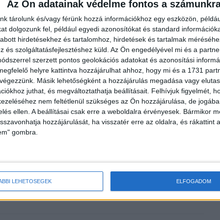
Az Ön adatainak védelme fontos a számunkr
nk tárolunk és/vagy férünk hozzá információkhoz egy eszközön, példáu
t dolgozunk fel, például egyedi azonosítókat és standard információk
abott hirdetésekhez és tartalomhoz, hirdetések és tartalmak méréséhe
és szolgáltatásfejlesztéshez küld.
Az Ön engedélyével mi és a partne
dszerrel szerzett pontos geolokációs adatokat és azonosítási informác
 választotta
Nemzetközi pályázaton keres rektort
megfelelő helyre kattintva hozzájárulhat ahhoz, hogy mi és a 1731 partne
armin
a METU
 végezzünk. Másik lehetőségként a hozzájárulás megadása vagy elutasí
iókhoz juthat, és megváltoztathatja beállításait.
Felhívjuk figyelmét, 
ezeléséhez nem feltétlenül szükséges az Ön hozzájárulása, de jogában 
zelés ellen. A beállításai csak erre a weboldalra érvényesek. Bármikor m
isszavonhatja hozzájárulását, ha visszatér erre az oldalra, és rákattint a
lem" gombra.
v
ÁBBI LEHETŐSÉGEK
ELFOGADOM