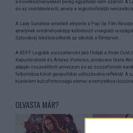
a következményekkel pedig egyáltalán nem számol. A Lad
és az önértékelésről, amely a legkülönfélébb nemzetkö
A Lady Sunshine emellett elnyerte a Pop Up Film Reside
amelynek eredményeképp különböző visegrádi országok
Szlovákia) tökéletesíthetik az alkotók a filmtervet.
A BDFF Legjobb sorozattervért járó fődíját a litván Cold c
Kapustinskaitė és Arturas Voinicius, producere Greta Akc
alapján összeállított univerzum és az összefonódó karak
felbomlása körüli geopolitikai változásokra reflektál. A 
küzdelem kulcsfontosságú elemei a nemzetközi közöns
OLVASTA MÁR?