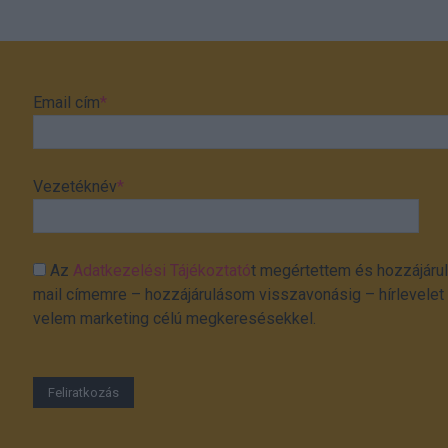
Email cím
*
Vezetéknév
*
Az
Adatkezelési Tájékoztató
t megértettem és hozzájárul
mail címemre – hozzájárulásom visszavonásig – hírlevelet k
velem marketing célú megkeresésekkel.