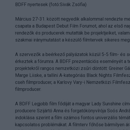
BDFF nyertesek (fotó:Sivák Zsófia)
Március 27-31. között negyedik alkalommal rendezte me
csapata a Budapest Debut Film Forumot, ahol az első nag
rendezők és producerek mutatták be projektjeiket, vala
szakmai iránymutatást a készülő filmtervek sikeres meg
A szervezők a beérkező pályázatok közül 5-5 film- és so
érkeztek a fórumra. A BDFF prezentációs eseményét a telt
projektekről rangos nemzetközi zsűri döntött: Greiner Gá
Marge Liiske, a tallini A-kategóriás Black Nights Filmfes
cseh filmproducer, a Karlovy Vary-i Nemzetközi Filmfes
filmproducer.
A BDFF Legjobb film fődíját a magyar Lady Sunshine cím
producere Szijártó Anna és forgatókönyvírója Soós Andrá
indoklása szerint a film számos fontos univerzális témá
kapcsolatos problémákat. A filmterv főhőse bármilyen ára