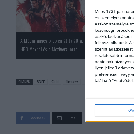
Mi és 1731 partnerei
és személyes adatoka
eszköz személyre sz
közönségmérésekhez 
eszközleolvasásos mó
A Médiatanács problémát talált az
A Republic Groupot
felhasználhatunk. A 
HBO Maxnál és a Moziverzumnál
ügynökségének a G
szerint adatkezelést
részletesebb informác
adatainak bizonyos k
ilyen jellegű adatke
preferenciáit, vagy v
található "Adatvéde
CÍMKÉK
BDFF
Cold
filmterv
Lady Sunshine
sorozatter
TOV
Facebook
Email