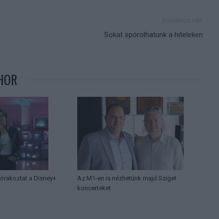
Következő cikk
Sokat spórolhatunk a hiteleken
HOR
órakoztat a Disney+
Az M1-en is nézhetünk majd Sziget
koncerteket