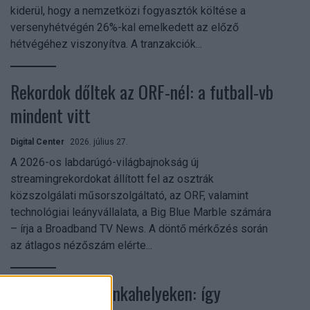
kiderül, hogy a nemzetközi fogyasztók költése a
versenyhétvégén 26%-kal emelkedett az előző
hétvégéhez viszonyítva. A tranzakciók...
Rekordok dőltek az ORF-nél: a futball-vb
mindent vitt
Digital Center
2026. július 27.
A 2026-os labdarúgó-világbajnokság új
streamingrekordokat állított fel az osztrák
közszolgálati műsorszolgáltató, az ORF, valamint
technológiai leányvállalata, a Big Blue Marble számára
– írja a Broadband TV News. A döntő mérkőzés során
az átlagos nézőszám elérte...
Shadow AI a munkahelyeken: így