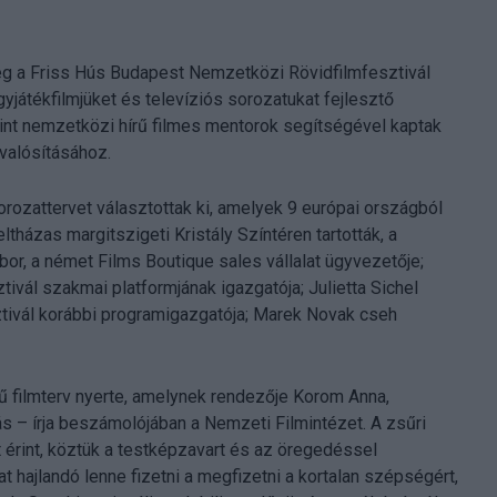
g a Friss Hús Budapest Nemzetközi Rövidfilmfesztivál
yjátékfilmjüket és televíziós sorozatukat fejlesztő
mint nemzetközi hírű filmes mentorok segítségével kaptak
valósításához.
rozattervet választottak ki, amelyek 9 európai országból
házas margitszigeti Kristály Színtéren tartották, a
bor, a német Films Boutique sales vállalat ügyvezetője;
ztivál szakmai platformjának igazgatója; Julietta Sichel
ztivál korábbi programigazgatója; Marek Novak cseh
ű filmterv nyerte, amelynek rendezője Korom Anna,
s – írja beszámolójában a Nemzeti Filmintézet. A zsűri
t érint, köztük a testképzavart és az öregedéssel
t hajlandó lenne fizetni a megfizetni a kortalan szépségért,