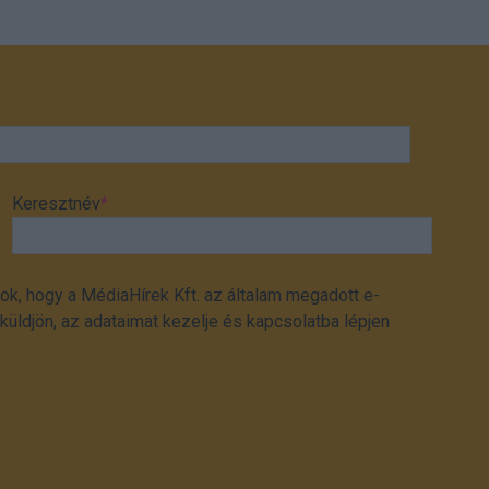
Keresztnév
*
ok, hogy a MédiaHírek Kft. az általam megadott e-
üldjön, az adataimat kezelje és kapcsolatba lépjen