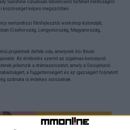
y Sunshine vizuálisan lebilincselő történet méltóságról
zi közönséget képes megszólítani.
ncy nemzetközi filmfejlesztői workshop különdíját,
ban (Csehország, Lengyelország, Magyarország,
ímű projektnek ítélték oda, amelynek írói Birutė
ijonaite. Az értékelés szerint az izgalmas koncepció
terek jellemzik a drámasorozatot, amely a Szovjetunió
szabadságért, a függetlenségért és az igazságért folytatott
ég számára is érdekes sorozatnak.