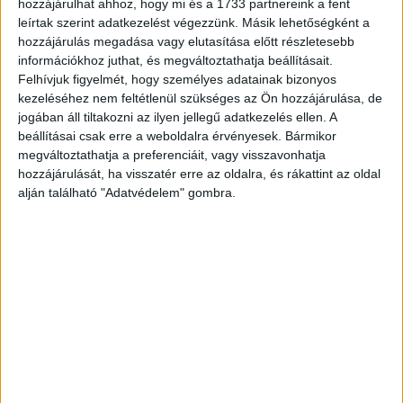
hozzájárulhat ahhoz, hogy mi és a 1733 partnereink a fent
leírtak szerint adatkezelést végezzünk. Másik lehetőségként a
CÍMKÉK
AgroMachine
befektetés
Deep Agro
demo day
hozzájárulás megadása vagy elutasítása előtt részletesebb
egyetemi
Hiventures
Respray
SmartSense
startup
információkhoz juthat, és megváltoztathatja beállításait.
Felhívjuk figyelmét, hogy személyes adatainak bizonyos
kezeléséhez nem feltétlenül szükséges az Ön hozzájárulása, de
jogában áll tiltakozni az ilyen jellegű adatkezelés ellen. A
beállításai csak erre a weboldalra érvényesek. Bármikor
megváltoztathatja a preferenciáit, vagy visszavonhatja
Facebook
Email
hozzájárulását, ha visszatér erre az oldalra, és rákattint az oldal
alján található "Adatvédelem" gombra.
Előző cikk
Következő cikk
Ömlenek a milliárdok a
LEGO, Samsung, Audi – ezek a
turizmusba
legvonzóbb munkaadók
KAPCSOLÓDÓ CIKKEK
MORE FROM AUTHOR
Megnyitotta első átalakított üzletét az