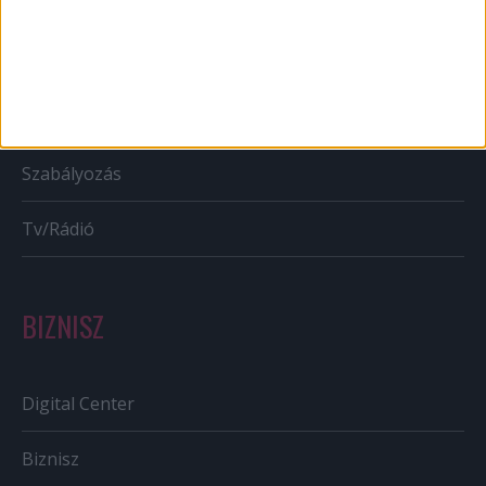
Karrier
Bulvár
Out of home
Szabályozás
Tv/Rádió
BIZNISZ
Digital Center
Biznisz