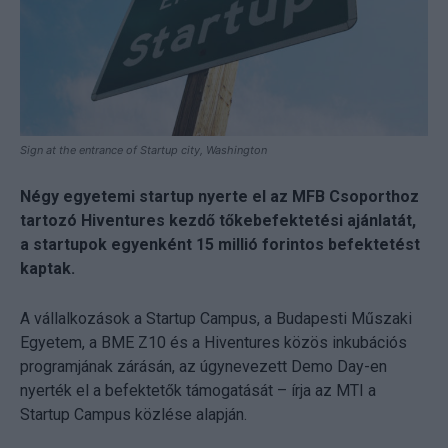
Sign at the entrance of Startup city, Washington
Négy egyetemi startup nyerte el az MFB Csoporthoz
tartozó Hiventures kezdő tőkebefektetési ajánlatát,
a startupok egyenként 15 millió forintos befektetést
kaptak.
A vállalkozások a Startup Campus, a Budapesti Műszaki
Egyetem, a BME Z10 és a Hiventures közös inkubációs
programjának zárásán, az úgynevezett Demo Day-en
nyerték el a befektetők támogatását – írja az MTI a
Startup Campus közlése alapján.