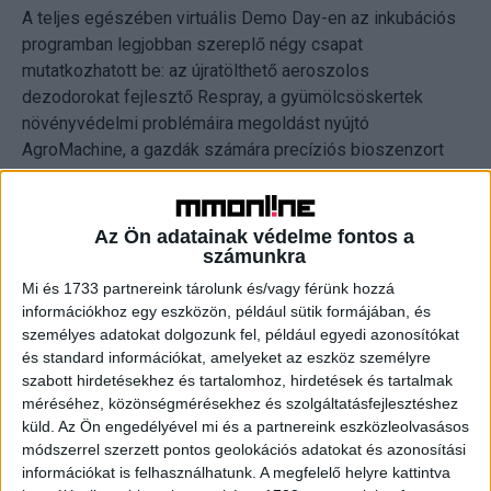
A teljes egészében virtuális Demo Day-en az inkubációs
programban legjobban szereplő négy csapat
mutatkozhatott be: az újratölthető aeroszolos
dezodorokat fejlesztő Respray, a gyümölcsöskertek
növényvédelmi problémáira megoldást nyújtó
AgroMachine, a gazdák számára precíziós bioszenzort
készítő Deep Agro, valamint a gyógyszeripari okos
szenzoron dolgozó SmartSense. A Hiventures befektetői
bizottsága mind a négy projektet pozitívan bírálta el, így a
Az Ön adatainak védelme fontos a
négy csapatnak összesen 60 millió forintos befektetési
számunkra
ajánlatot tett.
Mi és 1733 partnereink tárolunk és/vagy férünk hozzá
információkhoz egy eszközön, például sütik formájában, és
Ezen felül a Deep Agro megkapta a Nemzeti
személyes adatokat dolgozunk fel, például egyedi azonosítókat
és standard információkat, amelyeket az eszköz személyre
Agrárgazdasági Kamara (NAK) különdíját is: a csapat
szabott hirdetésekhez és tartalomhoz, hirdetések és tartalmak
automatikus részvételt nyert a kamara innovációs
méréséhez, közönségmérésekhez és szolgáltatásfejlesztéshez
programjára a NAK TechLab őszi fordulójára, ahol a
küld.
Az Ön engedélyével mi és a partnereink eszközleolvasásos
startupnak a magyarországi mezőgazdasági
módszerrel szerzett pontos geolokációs adatokat és azonosítási
nagyvállalatokkal nyílik lehetősége együttműködni.
információkat is felhasználhatunk. A megfelelő helyre kattintva