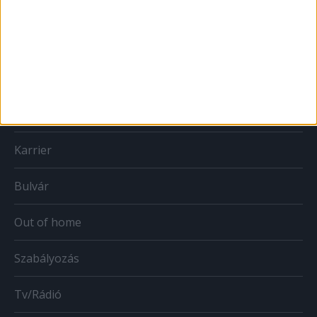
Print
Web
Mobil
Karrier
Bulvár
Out of home
Szabályozás
Tv/Rádió