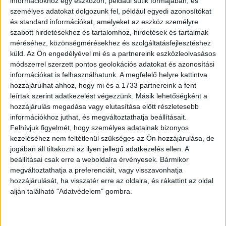
információkhoz egy eszközön, például sütik formájában, és
Kisfaludy Program, még ezen a héten 85 milliárd forint
személyes adatokat dolgozunk fel, például egyedi azonosítókat
összegű támogatást ad az ügynökség a 100 szoba feletti
és standard információkat, amelyeket az eszköz személyre
szabott hirdetésekhez és tartalomhoz, hirdetések és tartalmak
szállodák építésére és felújítására a vidéki Magyarország
méréséhez, közönségmérésekhez és szolgáltatásfejlesztéshez
területén, 35 szálloda építése és fejlesztése
küld.
Az Ön engedélyével mi és a partnereink eszközleolvasásos
eredményeként 1500 új szoba jön létre és 4200
módszerrel szerzett pontos geolokációs adatokat és azonosítási
megszépült szoba áll majd a vendégek rendelkezésére.
információkat is felhasználhatunk. A megfelelő helyre kattintva
Emellett 4 vidéki ötcsillagos szálloda megújítását is
hozzájárulhat ahhoz, hogy mi és a 1733 partnereink a fent
támogatják. A 85 milliárd forint forrás mellé a vállalkozók
leírtak szerint adatkezelést végezzünk. Másik lehetőségként a
további 85 milliárd forintot biztosítanak, így
hozzájárulás megadása vagy elutasítása előtt részletesebb
információkhoz juthat, és megváltoztathatja beállításait.
összességében 170 milliárd forinttal járul hozzá mindez a
Felhívjuk figyelmét, hogy személyes adatainak bizonyos
hazai turizmus fejlesztéséhez- emelte ki Guller Zoltán.
kezeléséhez nem feltétlenül szükséges az Ön hozzájárulása, de
jogában áll tiltakozni az ilyen jellegű adatkezelés ellen. A
Mindezen felül a vidéki Magyarország összes, legfeljebb
beállításai csak erre a weboldalra érvényesek. Bármikor
8 szobás szálláshelyének tulajdonosai részt vehetnek
megváltoztathatja a preferenciáit, vagy visszavonhatja
egy 60 milliárd forint keretösszegű támogatási
hozzájárulását, ha visszatér erre az oldalra, és rákattint az oldal
alján található "Adatvédelem" gombra.
programban. A program célja, hogy 28 000 szálláshely
összesen 55 000 szobájának mindegyike szobánként 1
millió forint támogatást kapjon még ebben az évben,