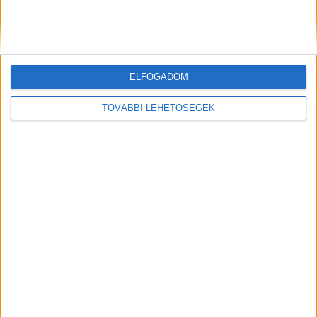
külföldi vendégek száma a versenyszámokban érintett
városokban. Budapesten 30 százalékkal, Szegeden 38
százalékkal,...
ELFOGADOM
TOVÁBBI LEHETŐSÉGEK
Kínából kapott elismerést Magyarország
Országmárka
2022. június 27.
A Magyar Turisztikai Ügynökség (MTÜ) a járványidőszak
alatt sem hagyott fel a turisztikai piacépítéssel. Ennek
sikerét igazolja, hogy hazánk idén négy díjat is kapott...