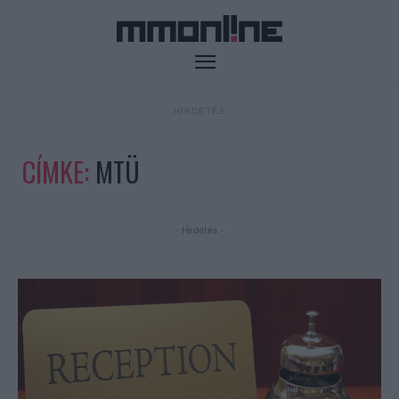
- HIRDETÉS -
CÍMKE:
MTÜ
- Hirdetés -