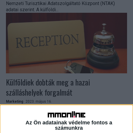
Nemzeti Turisztikai Adatszolgáltató Központ (NTAK)
adatai szerint. A külföldi...
Külföldiek dobták meg a hazai
szálláshelyek forgalmát
Marketing
2023. május 16.
Mintegy kilencmillió vendégéjszaka adatait küldték be a
Nemzeti Turisztikai Adatszolgáltató Központba (NTAK) a
hazai szálláshely-szolgáltatók az év első négy
Az Ön adatainak védelme fontos a
számunkra
hónapjában, ami három százalékos forgalomnövekedést...