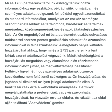
Mi és 1733 partnereink tárolunk és/vagy férünk hozzá
információkhoz egy eszközön, például sütik formájában, és
személyes adatokat dolgozunk fel, például egyedi azonosítókat
és standard információkat, amelyeket az eszköz személyre
szabott hirdetésekhez és tartalomhoz, hirdetések és tartalmak
méréséhez, közönségmérésekhez és szolgáltatásfejlesztéshez
küld.
Az Ön engedélyével mi és a partnereink eszközleolvasásos
módszerrel szerzett pontos geolokációs adatokat és azonosítási
információkat is felhasználhatunk. A megfelelő helyre kattintva
hozzájárulhat ahhoz, hogy mi és a 1733 partnereink a fent
Erős évre számítanak a turizmusban
leírtak szerint adatkezelést végezzünk. Másik lehetőségként a
hozzájárulás megadása vagy elutasítása előtt részletesebb
Marketing
2023. március 31.
információkhoz juthat, és megváltoztathatja beállításait.
Jó évet zárt tavaly a turizmus, és egyelőre úgy tűnik, ezt a
Felhívjuk figyelmét, hogy személyes adatainak bizonyos
lendületet 2023-ra is sikerült megőriznie. Az
kezeléséhez nem feltétlenül szükséges az Ön hozzájárulása, de
előfoglalások alapján a hazai szállásadók és...
jogában áll tiltakozni az ilyen jellegű adatkezelés ellen. A
beállításai csak erre a weboldalra érvényesek. Bármikor
megváltoztathatja a preferenciáit, vagy visszavonhatja
hozzájárulását, ha visszatér erre az oldalra, és rákattint az oldal
alján található "Adatvédelem" gombra.