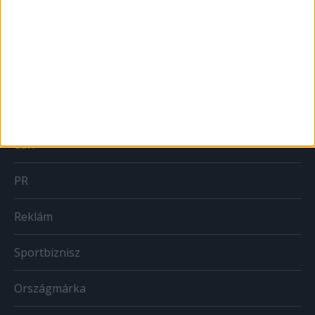
MARKETING
Brand
BTL
CSR
PR
Reklám
Sportbiznisz
Országmárka